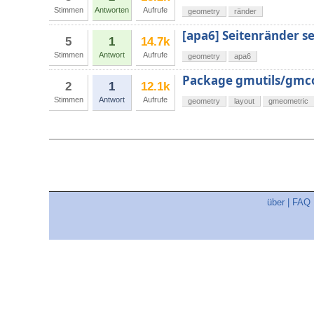
Stimmen
Antworten
Aufrufe
geometry
ränder
[apa6] Seitenränder s
5
1
14.7k
Stimmen
Antwort
Aufrufe
geometry
apa6
Package gmutils/gmc
2
1
12.1k
Stimmen
Antwort
Aufrufe
geometry
layout
gmeometric
über
|
FAQ