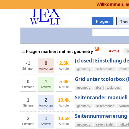
Willkommen, er
Fragen
The
Fragen markiert mit mit geometry
Aktive
[closed] Einstellung 
-1
0
2.6k
Stimmen
Antworten
Aufrufe
geometry
seitenränder
ränder
Grid unter tcolorbox (
0
1
5.6k
Stimmen
Antwort
Aufrufe
geometry
tikz
tcolorbox
Seitenränder manuell
1
2
10.4k
Stimme
Antworten
Aufrufe
geometry
seitenränder
vollbild
Seitennummerierung 
2
1
10.5k
Stimmen
Antwort
Aufrufe
geometry
seitenränder
fußzei