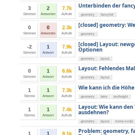
Unterbinden der fanc
3
2
7.7k
Stimmen
Antworten
Aufrufe
geometry
fancyhdr
[closed] geometry: We
0
0
2.3k
Stimmen
Antworten
Aufrufe
geometry
[closed] Layout: newg
-2
1
7.9k
Optionen
Stimmen
Antwort
Aufrufe
geometry
layout
Layout: Fehlendes Ma
0
1
6.6k
Stimmen
Antwort
Aufrufe
geometry
layout
Wie kann ich die Höhe
1
1
7.3k
Stimme
Antwort
Aufrufe
geometry
latex
textheight
Layout: Wie kann den 
1
1
7.4k
ausdehnen?
Stimme
Antwort
Aufrufe
geometry
layout
koma-script
Problem: geometry, fa
1
1
9.1k