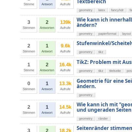
Textbereich
Stimme
Antwort
Aufrufe
geometry
latex
fancyhdr
f
Wie kann ich innerha
3
2
139k
ändern?
Stimmen
Antworten
Aufrufe
geometry
papierformat
layout
Stufenwinkel/Scheite
2
1
9.6k
Stimmen
Antwort
Aufrufe
geometry
tikz
TikZ: Problem mit Au
1
2
16.4k
Stimme
Antworten
Aufrufe
geometry
tikz
titelseite
pos
Geometrie für eine Sei
0
1
13.3k
ändern.
Stimmen
Antwort
Aufrufe
geometry
Wie kann ich mit "ge
2
1
14.5k
und ungeraden Seiten
Stimmen
Antwort
Aufrufe
geometry
ränder
Seitenränder stimmen
3
2
18.2k