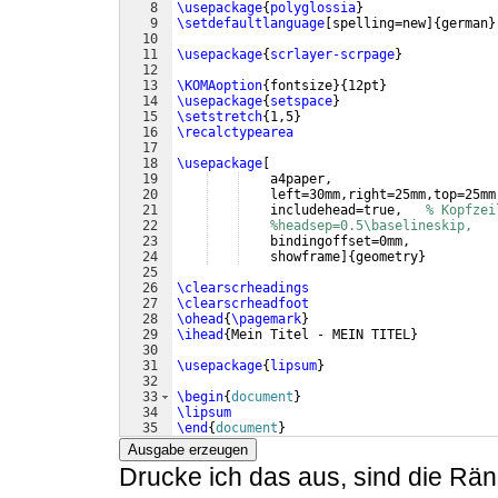
8
\usepackage
{
polyglossia
}
9
\setdefaultlanguage
[
spelling=new
]
{
german
}
10
11
\usepackage
{
scrlayer-scrpage
}
12
13
\KOMAoption
{
fontsize
}
{
12pt
}
14
\usepackage
{
setspace
}
15
\setstretch
{
1,5
}
16
\recalctypearea
17
18
\usepackage
[
19
    a4paper,
20
    left=30mm,right=25mm,top=25mm
21
    includehead=true,   
% Kopfzei
22
%headsep=0.5\baselineskip,
23
    bindingoffset=0mm,
24
    showframe
]
{
geometry
}
25
26
\clearscrheadings
27
\clearscrheadfoot
28
\ohead
{
\pagemark
}
29
\ihead
{
Mein Titel - MEIN TITEL
}
30
31
\usepackage
{
lipsum
}
32
33
\begin
{
document
}
34
\lipsum
35
\end
{
document
}
Ausgabe erzeugen
Drucke ich das aus, sind die R