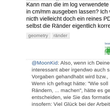
41
> \oddsidemargin  = 17.3562pt (typearea)
Kann man die im log verwendete
in cm/mm ausgeben lassen? Ich 
nicth vielleicht doch ein reines
selbst die Ränder eigentlich korre
geometry
ränder
bear
@MoonKid
: Also, wenn ich Deine
interessant aber irgendwo auch sc
Vorgaben gehandhabt wird bzw., 
Wenn ich gefragt hätte: "Wie soll
Rändern, ... machen", hätte es geh
entscheiden, wie Sie das formatie
insofern: Viel Glück bei der Arbeit.