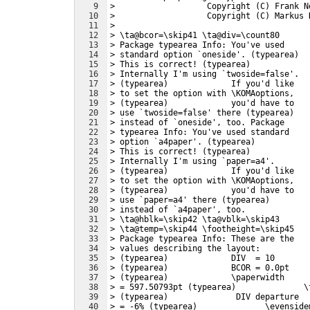
9
>                   Copyright (C) Frank N
10
>                   Copyright (C) Markus 
11
> 
12
> \ta@bcor=\skip41 \ta@div=\count80
13
> Package typearea Info: You've used
14
> standard option `oneside'. (typearea) 
15
> This is correct! (typearea)           
16
> Internally I'm using `twoside=false'.
17
> (typearea)             If you'd like
18
> to set the option with \KOMAoptions,
19
> (typearea)             you'd have to
20
> use `twoside=false' there (typearea)  
21
> instead of `oneside', too. Package
22
> typearea Info: You've used standard
23
> option `a4paper'. (typearea)          
24
> This is correct! (typearea)           
25
> Internally I'm using `paper=a4'.
26
> (typearea)             If you'd like
27
> to set the option with \KOMAoptions,
28
> (typearea)             you'd have to
29
> use `paper=a4' there (typearea)       
30
> instead of `a4paper', too.
31
> \ta@hblk=\skip42 \ta@vblk=\skip43
32
> \ta@temp=\skip44 \footheight=\skip45
33
> Package typearea Info: These are the
34
> values describing the layout:
35
> (typearea)             DIV  = 10
36
> (typearea)             BCOR = 0.0pt
37
> (typearea)             \paperwidth    
38
> = 597.50793pt (typearea)              \
39
> (typearea)              DIV departure 
40
> = -6% (typearea)              \evenside