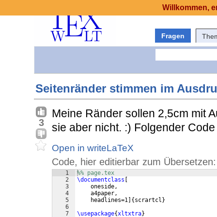
Willkommen, er
Fragen
The
Seitenränder stimmen im Ausdru
Meine Ränder sollen 2,5cm mit A
3
sie aber nicht. :) Folgender Code
Open in writeLaTeX
Code, hier editierbar zum Übersetzen:
1
%% page.tex
2
\documentclass
[
3
    oneside,
4
    a4paper,
5
    headlines=1
]
{
scrartcl
}
6
7
\usepackage
{
xltxtra
}