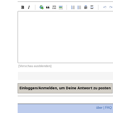
[Vorschau ausblenden]
über
|
FAQ