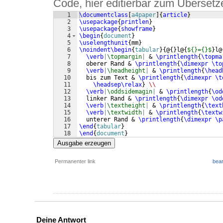
Code, hier editierbar zum Übersetz
1
\documentclass
[
a4paper
]
{
article
}
2
\usepackage
{
printlen
}
3
\usepackage
{
showframe
}
4
\begin
{
document
}
5
\uselengthunit
{
mm
}
6
\noindent
\begin
{
tabular
}
{
@
{
}
l@
{
${}={}$
}
l@
7
\verb
|
\topmargin
|
 & 
\printlength
{
\topma
8
  oberer Rand & 
\printlength
{
\dimexpr
\to
9
\verb
|
\headheight
|
 & 
\printlength
{
\head
10
  bis zum Text & 
\printlength
{
\dimexpr
\t
11
\headsep\relax
}
\\
12
\verb
|
\oddsidemagin
|
 & 
\printlength
{
\od
13
  linker Rand & 
\printlength
{
\dimexpr
\od
14
\verb
|
\textheight
|
 & 
\printlength
{
\text
15
\verb
|
\textwidth
|
 & 
\printlength
{
\textw
16
  unterer Rand & 
\printlength
{
\dimexpr
\p
17
\end
{
tabular
}
18
\end
{
document
}
Ausgabe erzeugen
Permanenter link
bear
Deine Antwort