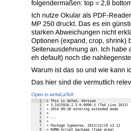
folgendermaßen: top = 2,8 bottom =
Ich nutze Okular als PDF-Reade
MP 250 druckt. Das es ein günsti
starken Abweichungen nicht erklä
Optionen (expand, crop, shrink) 
Seitenausdehnung an. Ich habe all
eh default) noch die nahliegenste
Warum ist das so und wie kann i
Das hier sind die vermutlich relev
Open in writeLaTeX
1
> This is XeTeX, Version
2
> 3.1415926-2.5-0.9999.3 (TeX Live 2013) 
3
> 2014 09:30 entering extended mode
4
> 
5
> ...
6
> 
7
> Package typearea, 2013/12/19 v3.12
8
> KOMA-Script package (type area)