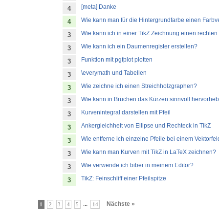
[meta] Danke
4
Wie kann man für die Hintergrundfarbe einen Farbve
4
Wie kann ich in einer TikZ Zeichnung einen rechte
3
Wie kann ich ein Daumenregister erstellen?
3
Funktion mit pgfplot plotten
3
\everymath und Tabellen
3
Wie zeichne ich einen Streichholzgraphen?
3
Wie kann in Brüchen das Kürzen sinnvoll hervorhe
3
Kurvenintegral darstellen mit Pfeil
3
Ankergleichheit von Ellipse und Rechteck in TikZ
3
Wie entferne ich einzelne Pfeile bei einem Vektorfeld
3
Wie kann man Kurven mit TikZ in LaTeX zeichnen?
3
Wie verwende ich biber in meinem Editor?
3
TikZ: Feinschliff einer Pfeilspitze
3
...
Nächste »
1
2
3
4
5
14