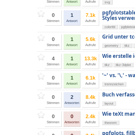
Stimmen
Antwort
Aufrufe
svg
pgfplotstabl
0
1
7.1k
Styles verw
Stimmen
Antwort
Aufrufe
colortbl
pgfplotst
Grid unter tc
0
1
5.6k
Stimmen
Antwort
Aufrufe
geometry
tikz
Wie erstelle
4
1
13.3k
Stimmen
Antwort
Aufrufe
tikz
tikz-3dplot
'~' vs. '\,' -
0
1
6.1k
Stimmen
Antwort
Aufrufe
trennzeichen
Buch verfass
0
2
8.4k
Stimmen
Antworten
Aufrufe
layout
Wie teXt man
0
0
2.4k
Stimmen
Antworten
Aufrufe
theorem
pgfplots, fi