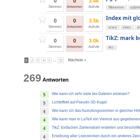
0
0
3.4k
Stimmen
Antworten
Aufrufe
fillbetween
pgfplo
Index mit gl
0
0
3.5k
Stimmen
Antworten
Aufrufe
arara
index
i
TikZ: mark b
0
0
3.0k
Stimmen
Antworten
Aufrufe
tikz
...
Nächste »
1
2
3
4
5
32
269
Antworten
Wie kann ich sehr viele tex-Dateien einlesen?
5
Lichteffekt auf Pseudo-3D-Kugel
5
Wie kann ich das Ausrufungszeichen in gleicher Hö
4
Wie kann man in LaTeX ein Viereck aus gegebenen
4
TikZ: Einfachen Zahlenstrahl erstellen und beschrift
4
Ersetzung aller Leerzeichen durch ein anderes Zei
4