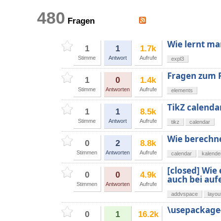
480
Fragen
Wie lernt m
1
1
1.7k
Stimme
Antwort
Aufrufe
expl3
Fragen zum 
1
0
1.4k
Stimme
Antworten
Aufrufe
elements
TikZ calenda
1
1
8.5k
Stimme
Antwort
Aufrufe
tikz
calendar
Wie berechn
0
2
8.8k
Stimmen
Antworten
Aufrufe
calendar
kalende
[closed] Wie
0
0
4.9k
auch bei auf
Stimmen
Antworten
Aufrufe
addvspace
layou
\usepackage{
0
1
16.2k