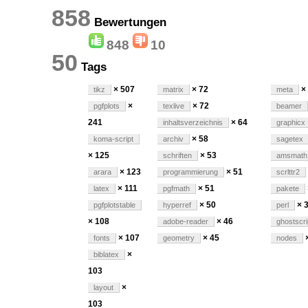
858
Bewertungen
848
10
50
Tags
× 507
× 72
×
tikz
matrix
meta
×
× 72
pgfplots
texlive
beamer
241
× 64
inhaltsverzeichnis
graphicx
× 58
koma-script
archiv
sagetex
× 125
× 53
schriften
amsmath
× 123
× 51
arara
programmierung
scrlttr2
× 111
× 51
latex
pgfmath
pakete
× 50
× 
pgfplotstable
hyperref
perl
× 108
× 46
adobe-reader
ghostscri
× 107
× 45
fonts
geometry
nodes
×
biblatex
103
×
layout
103