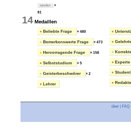
×
tabellen
91
14
Medaillen
●
Beliebte Frage
●
Unterstü
× 480
●
Gelehrt
●
Bemerkenswerte Frage
× 473
●
Korrekt
●
Hervorragende Frage
× 158
●
Experte
●
Selbststudium
× 5
●
Student
●
Geisterbeschwörer
× 2
●
Redakte
●
Lehrer
über
|
FAQ