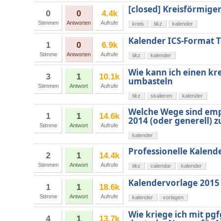
[closed] Kreisförmig
0
0
4.4k
Stimmen
Antworten
Aufrufe
kreis
tikz
kalender
Kalender ICS-Format 
1
0
6.9k
Stimme
Antworten
Aufrufe
tikz
kalender
Wie kann ich einen kr
3
1
10.1k
umbasteln
Stimmen
Antwort
Aufrufe
tikz
skalieren
kalender
Welche Wege sind emp
1
1
14.6k
2014 (oder generell) 
Stimme
Antwort
Aufrufe
kalender
Professionelle Kalend
2
1
14.4k
Stimmen
Antwort
Aufrufe
tikz
calendar
kalender
Kalendervorlage 2015
1
1
18.6k
Stimme
Antwort
Aufrufe
kalender
vorlagen
Wie kriege ich mit pg
4
1
13.7k