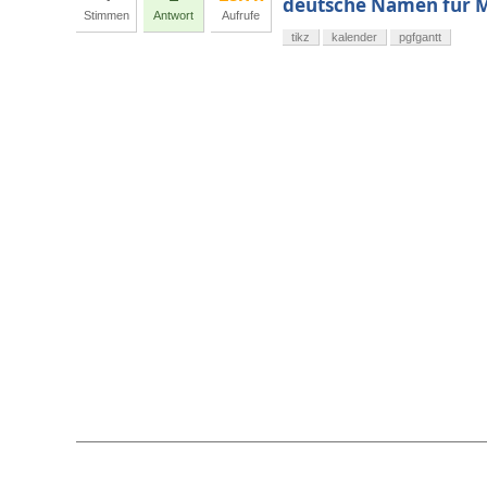
deutsche Namen für 
Stimmen
Antwort
Aufrufe
tikz
kalender
pgfgantt