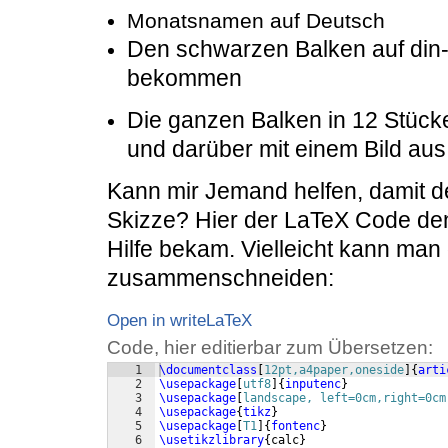
Monatsnamen auf Deutsch
Den schwarzen Balken auf din-
bekommen
Die ganzen Balken in 12 Stücke
und darüber mit einem Bild aus 
Kann mir Jemand helfen, damit d
Skizze? Hier der LaTeX Code den
Hilfe bekam. Vielleicht kann ma
zusammenschneiden:
Open in writeLaTeX
Code, hier editierbar zum Übersetzen:
1
\documentclass
[
12pt,a4paper,oneside
]
{
arti
2
\usepackage
[
utf8
]
{
inputenc
}
3
\usepackage
[
landscape, left=0cm,right=0cm
4
\usepackage
{
tikz
}
5
\usepackage
[
T1
]
{
fontenc
}
6
\usetikzlibrary
{
calc
}