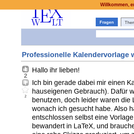
Willkommen, er
Fragen
The
Professionelle Kalendervorlage
Hallo ihr lieben!
2
Ich bin gerade dabei mir einen Ka
hauseigenen Gebrauch). Dafür wol
2
benutzen, doch leider waren die
wonach ich gesucht habe. Also h
entschlossen selbst eine Vorlage z
bewandert in LaTeX, und brauche 