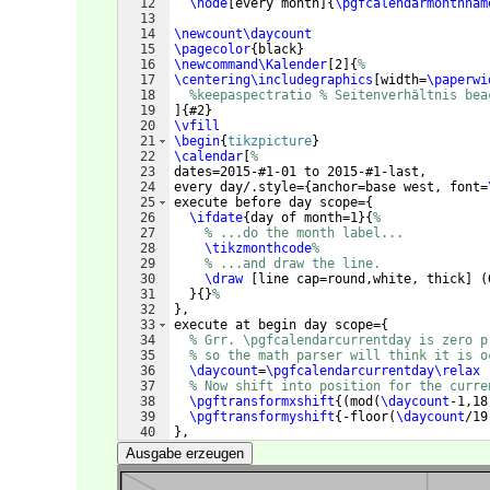
12
\node
[
every month
]
{
\pgfcalendarmonthnam
13
14
\newcount\daycount
15
\pagecolor
{
black
}
16
\newcommand\Kalender
[
2
]
{
%
17
\centering\includegraphics
[
width=
\paperwi
18
%keepaspectratio % Seitenverhältnis bea
19
]
{
#2
}
20
\vfill
21
\begin
{
tikzpicture
}
22
\calendar
[
%
23
dates=2015-#1-01 to 2015-#1-last,
24
every day/.style=
{
anchor=base west, font=
25
execute before day scope=
{
26
\ifdate
{
day of month=1
}
{
%
27
% ...do the month label...
28
\tikzmonthcode
%
29
% ...and draw the line.
30
\draw
[
line cap=round,white, thick
]
(
31
}
{
}
%
32
}
,
33
execute at begin day scope=
{
34
% Grr. \pgfcalendarcurrentday is zero p
35
% so the math parser will think it is o
36
\daycount
=
\pgfcalendarcurrentday\relax
37
% Now shift into position for the curre
38
\pgftransformxshift
{(
mod
(
\daycount
-1,18
39
\pgftransformyshift
{
-floor
(
\daycount
/19
40
}
,
41
every month/.style=
{
anchor=text, yshift=-
Ausgabe erzeugen