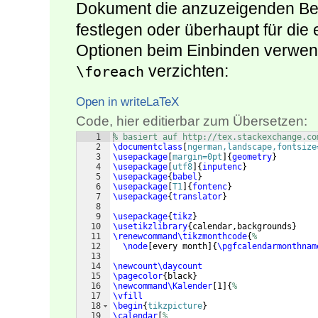
Dokument die anzuzeigenden Be
festlegen oder überhaupt für die 
Optionen beim Einbinden verwen
verzichten:
\foreach
Open in writeLaTeX
Code, hier editierbar zum Übersetzen:
1
% basiert auf http://tex.stackexchange.co
2
\documentclass
[
ngerman,landscape,fontsize
3
\usepackage
[
margin=0pt
]
{
geometry
}
4
\usepackage
[
utf8
]
{
inputenc
}
5
\usepackage
{
babel
}
6
\usepackage
[
T1
]
{
fontenc
}
7
\usepackage
{
translator
}
8
9
\usepackage
{
tikz
}
10
\usetikzlibrary
{
calendar,backgrounds
}
11
\renewcommand\tikzmonthcode
{
%
12
\node
[
every month
]
{
\pgfcalendarmonthnam
13
14
\newcount\daycount
15
\pagecolor
{
black
}
16
\newcommand\Kalender
[
1
]
{
%
17
\vfill
18
\begin
{
tikzpicture
}
19
\calendar
[
%