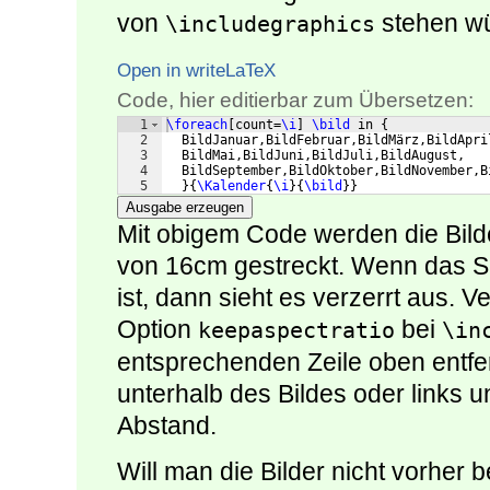
von
stehen w
\includegraphics
Open in writeLaTeX
Code, hier editierbar zum Übersetzen:
1
\foreach
[
count=
\i
]
\bild
 in 
{
2
  BildJanuar,BildFebruar,BildMärz,BildApri
3
  BildMai,BildJuni,BildJuli,BildAugust,
4
  BildSeptember,BildOktober,BildNovember,B
5
}
{
\Kalender
{
\i
}
{
\bild
}}
Ausgabe erzeugen
Mit obigem Code werden die Bild
von 16cm gestreckt. Wenn das Se
ist, dann sieht es verzerrt aus. 
Option
bei
keepaspectratio
\in
entsprechenden Zeile oben entfe
unterhalb des Bildes oder links u
Abstand.
Will man die Bilder nicht vorher 