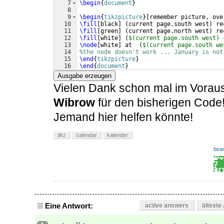
7
\begin
{
document
}
8
9
\begin
{
tikzpicture
}
[
remember picture, ove
10
\fill
[
black
]
(
current page.south west
)
 re
11
\fill
[
green
]
(
current page.north west
)
 re
12
\fill
[
white
]
(
$(current page.south west) 
13
\node
[
white
]
 at  
(
$(current page.south we
14
%the node doesn't work ... January is not
15
\end
{
tikzpicture
}
16
\end
{
document
}
Ausgabe erzeugen
Vielen Dank schon mal im Vorau
Wibrow
für den bisherigen Code
Jemand hier helfen könnte!
tikz
calendar
kalender
bear
Eine Antwort:
active answers
älteste