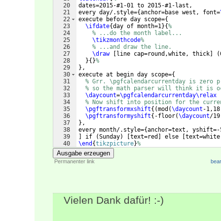
20
dates=2015-#1-01 to 2015-#1-last,
21
every day/.style=
{
anchor=base west, font=
22
execute before day scope=
{
23
\ifdate
{
day of month=1
}
{
%
24
% ...do the month label...
25
\tikzmonthcode
%
26
% ...and draw the line.
27
\draw
[
line cap=round,white, thick
]
(
28
}
{
}
%
29
}
,
30
execute at begin day scope=
{
31
% Grr. \pgfcalendarcurrentday is zero p
32
% so the math parser will think it is o
33
\daycount
=
\pgfcalendarcurrentday\relax
34
% Now shift into position for the curre
35
\pgftransformxshift
{(
mod
(
\daycount
-1,18
36
\pgftransformyshift
{
-floor
(
\daycount
/19
37
}
,
38
every month/.style=
{
anchor=text, yshift=-
39
]
 if 
(
Sunday
)
[
text=red
]
 else 
[
text=white
40
\end
{
tikzpicture
}
%
41
\vspace
{
.5cm
}
\clearpage
}
Ausgabe erzeugen
Permanenter link
bear
Vielen Dank dafür! :-)