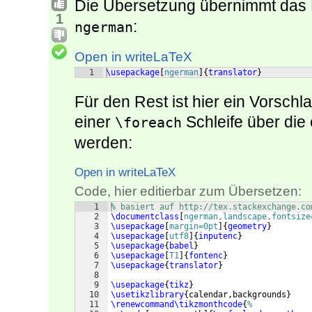
Die Übersetzung übernimmt das
1
:
ngerman
Open in writeLaTeX
1
\usepackage
[
ngerman
]
{
translator
}
Für den Rest ist hier ein Vorschl
einer
Schleife über die 
\foreach
werden:
Open in writeLaTeX
Code, hier editierbar zum Übersetzen:
1
% basiert auf http://tex.stackexchange.co
2
\documentclass
[
ngerman,landscape,fontsize
3
\usepackage
[
margin=0pt
]
{
geometry
}
4
\usepackage
[
utf8
]
{
inputenc
}
5
\usepackage
{
babel
}
6
\usepackage
[
T1
]
{
fontenc
}
7
\usepackage
{
translator
}
8
9
\usepackage
{
tikz
}
10
\usetikzlibrary
{
calendar,backgrounds
}
11
\renewcommand\tikzmonthcode
{
%