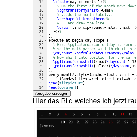
14
\ifdate
{
day of month=1
}
{
%
15
% On the first of the month move down
16
\pgftransformyshift
{
-6em
}
%
17
% ...do the month label...
18
\scshape
\tikzmonthcode
%
19
% ...and draw the line.
20
\draw
[
line cap=round,white, thick
]
(
21
}
{
}
%
22
}
,
23
execute at begin day scope=
{
24
% Grr. \pgfcalendarcurrentday is zero p
25
% so the math parser will think it is o
26
\daycount
=
\pgfcalendarcurrentday\relax
27
% Now shift into position for the curre
28
\pgftransformxshift
{(
mod
(
\daycount
-1,18
29
\pgftransformyshift
{
-floor
(
\daycount
/19
30
}
,
31
every month/.style=
{
anchor=text, yshift=-
32
]
 if 
(
Sunday
)
[
text=red
]
 else 
[
text=white
33
\end
{
tikzpicture
}
34
\end
{
document
}
Ausgabe erzeugen
Hier das Bild welches ich jetzt 