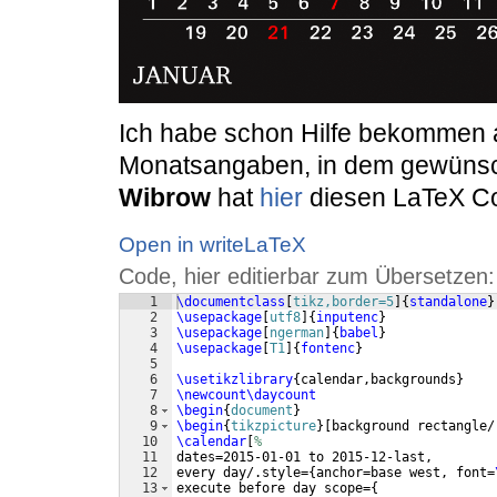
Ich habe schon Hilfe bekommen 
Monatsangaben, in dem gewünsch
Wibrow
hat
hier
diesen LaTeX Co
Open in writeLaTeX
Code, hier editierbar zum Übersetzen:
1
\documentclass
[
tikz,border=5
]
{
standalone
}
2
\usepackage
[
utf8
]
{
inputenc
}
3
\usepackage
[
ngerman
]
{
babel
}
4
\usepackage
[
T1
]
{
fontenc
}
5
6
\usetikzlibrary
{
calendar,backgrounds
}
7
\newcount\daycount
8
\begin
{
document
}
9
\begin
{
tikzpicture
}
[
background rectangle/
10
\calendar
[
%
11
dates=2015-01-01 to 2015-12-last,
12
every day/.style=
{
anchor=base west, font=
13
execute before day scope=
{