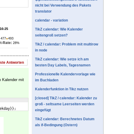
nicht bei Verwendung des Pakets
translator
calendar - variation
 16:25
TikZ calendar: Wie Kalender
seitengroß setzen?
●
477
●
493
t-Rate:
28%
TikZ / calendar: Problem mit multirow
in node
TikZ calendar: Wie setze ich am
este Antworten
besten Day Labels, Tagesnamen
Professionelle Kalendervorlage wie
m Kalender mit
im Buchladen
Kalenderfunktion in Tikz nutzen
[closed] TikZ / calendar: Kalender zu
groß - seltsame Leerseiten werden
ekday}};
eingefügt
TikZ calendar: Berechnetes Datum
als if-Bedingung (Ostern)