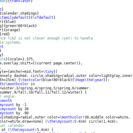
man
]
{
translator
}
z
}
{
calendar,shadings
}
\familydefault
}
{
\sfdefault
}
r
}
{
blue
}
g
}
{
green!60!black
}
r
}
{
orange
}
{
red
}
nce TikZ is not clever enough (yet) to handle
le systems.
nt
}
y
}
ure
}
[
scale=1.375,
e,overlay,shift=
{(
current page.center
)}
, 
,
yle=
{
anchor=mid,font=
\tiny
}]
ensely dashed, circle,shading=radial,outer color=lightgray,inner
th=15cm
]
{
\textcolor
{
blue!80!black
}
{
\Huge\the\year
}}
;
th
/
\monthcolor
 in
/winter,3/spring,4/spring,5/spring,6/summer,
summer,9/fall,10/fall,11/fall,12/winter
}
{
r angle:
\month
mycount
 by -1
\mycount
 by 30
mycount
 by -90
w
[
shading=radial,outer color=
\monthcolor
!30,middle color=white,
olor=white,draw=none
]
(
\the\mycount
:5.4cm
)
 circle
(
1.4cm
)
;
ual calendar
 at 
(
\the\mycount
:5.4cm
)
[