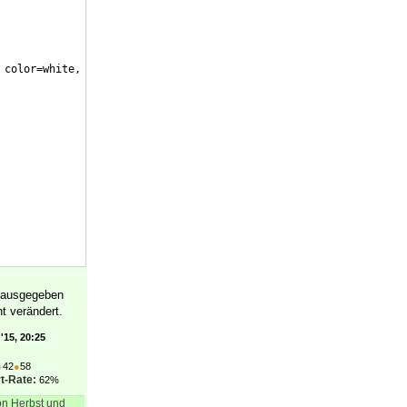
 color=white,
r ausgegeben
ht verändert.
'15, 20:25
●
42
●
58
t-Rate:
62%
von Herbst und