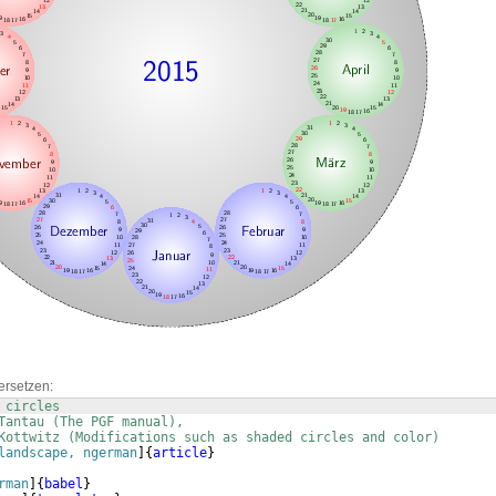
ersetzen:
 circles
Tantau (The PGF manual),
Kottwitz (Modifications such as shaded circles and color)
landscape, ngerman
]
{
article
}
rman
]
{
babel
}