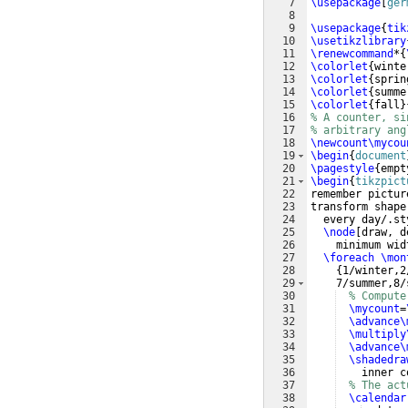
7
\usepackage
[
ger
8
9
\usepackage
{
tik
10
\usetikzlibrary
11
\renewcommand
*
{
12
\colorlet
{
winte
13
\colorlet
{
sprin
14
\colorlet
{
summe
15
\colorlet
{
fall
}
16
% A counter, si
17
% arbitrary ang
18
\newcount\mycou
19
\begin
{
document
20
\pagestyle
{
empt
21
\begin
{
tikzpict
22
remember pictur
23
transform shape
24
  every day/.st
25
\node
[
draw, d
26
    minimum wid
27
\foreach
\mon
28
{
1/winter,2
29
    7/summer,8/
30
% Compute
31
\mycount
=
32
\advance\
33
\multiply
34
\advance\
35
\shadedra
36
    inner c
37
% The act
38
\calendar