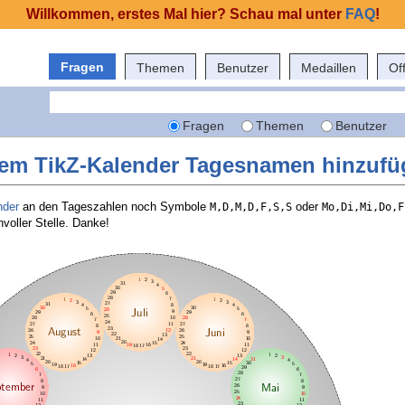
Willkommen, erstes Mal hier? Schau mal unter
FAQ
!
Fragen
Themen
Benutzer
Medaillen
Of
Fragen
Themen
Benutzer
nem TikZ-Kalender Tagesnamen hinzuf
nder
an den Tageszahlen noch Symbole
oder
M,D,M,D,F,S,S
Mo,Di,Mi,Do,F
voller Stelle. Danke!