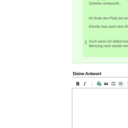
Sommer vertauscht...
Ich finde den Platz bei e
Könnte man auch eine El
Auch wenn ich selbst mom
1
Meinung nach wieder eine
Deine Antwort