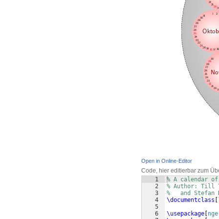
Open in Online-Editor
Code, hier editierbar zum Üb
1
% A calendar of
2
% Author: Till 
3
%   and Stefan 
4
\documentclass
[
5
6
\usepackage
[
nge