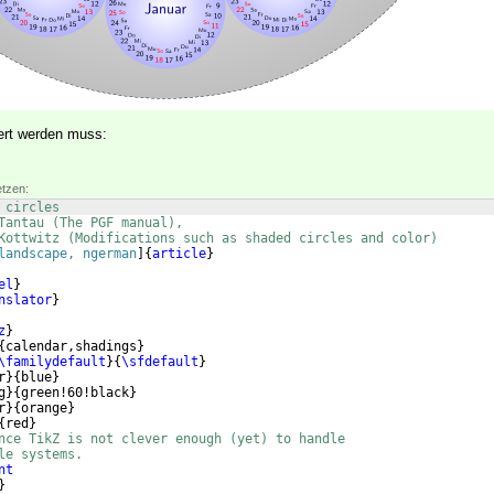
ert werden muss:
etzen:
 circles
Tantau (The PGF manual),
Kottwitz (Modifications such as shaded circles and color)
landscape, ngerman
]
{
article
}
el
}
nslator
}
z
}
{
calendar,shadings
}
\familydefault
}
{
\sfdefault
}
r
}
{
blue
}
g
}
{
green!60!black
}
r
}
{
orange
}
{
red
}
nce TikZ is not clever enough (yet) to handle
le systems.
nt
}