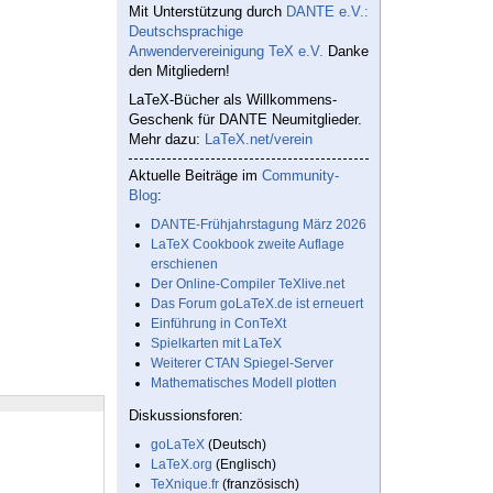
Mit Unterstützung durch
DANTE e.V.:
Deutschsprachige
Anwendervereinigung TeX e.V.
Danke
den Mitgliedern!
LaTeX-Bücher als Willkommens-
Geschenk für DANTE Neumitglieder.
Mehr dazu:
LaTeX.net/verein
Aktuelle Beiträge im
Community-
Blog
:
DANTE-Frühjahrstagung März 2026
LaTeX Cookbook zweite Auflage
erschienen
Der Online-Compiler TeXlive.net
Das Forum goLaTeX.de ist erneuert
Einführung in ConTeXt
Spielkarten mit LaTeX
Weiterer CTAN Spiegel-Server
Mathematisches Modell plotten
Diskussionsforen:
goLaTeX
(Deutsch)
LaTeX.org
(Englisch)
TeXnique.fr
(französisch)