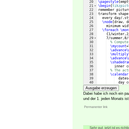
20
\pagestyle
{
empt
21
\begin
{
tikzpict
22
remember pictur
23
transform shape
24
  every day/.st
25
\node
[
draw, d
26
    minimum wid
27
\foreach
\mon
28
{
1/winter,2
29
    7/summer,8/
30
% Compute
31
\mycount
=
32
\advance\
33
\multiply
34
\advance\
35
\shadedra
36
    inner c
37
% The act
38
\calendar
39
  dates
40
  day c
41
\pa
Ausgabe erzeugen
Dabei habe ich noch ein p
und der 1. jeden Monats is
Permanenter link
Sehr gut, jetzt ist es ri