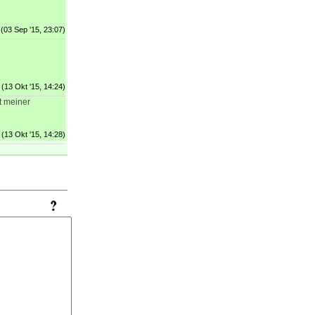
(03 Sep '15, 23:07)
(13 Okt '15, 14:24)
t meiner
(13 Okt '15, 14:28)