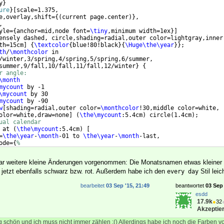
y
}
ure
}
[
scale=1.375,
e,overlay,shift=
{(
current page.center
)}
, 
,
yle=
{
anchor=mid,node font=
\tiny
,minimum width=1ex
}]
ensely dashed, circle,shading=radial,outer color=lightgray,inner
th=15cm
]
{
\textcolor
{
blue!80!black
}
{
\Huge\the\year
}}
;
th
/
\monthcolor
 in
/winter,3/spring,4/spring,5/spring,6/summer,
summer,9/fall,10/fall,11/fall,12/winter
}
{
r angle:
\month
mycount
 by -1
\mycount
 by 30
mycount
 by -90
w
[
shading=radial,outer color=
\monthcolor
!30,middle color=white,
olor=white,draw=none
]
(
\the\mycount
:5.4cm
)
 circle
(
1.4cm
)
;
ual calendar
 at 
(
\the\mycount
:5.4cm
)
[
=
\the\year
-
\month
-01 to 
\the\year
-
\month
-last,
ode=
{
%
th
 node
[
every day
]
{
\tikzdaytext
}
+
(
180+
\the\mycount
:0.22
)
aar weitere kleine Änderungen vorgenommen: Die Monatsnamen etwas kleine
t jetzt ebenfalls schwarz bzw. rot. Außerdem habe ich den
Stil leic
every day
bearbeitet
03 Sep '15, 21:49
beantwortet
03 Sep 
esdd
17.9k
●
32
Akzeptier
chtig schön und ich muss nicht immer zählen :() Allerdings habe ich noch die Farben 