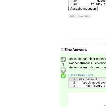
39
  dates
40
  if 
(
day o
41
  if 
(
Sunda
Ausgabe erzeugen
tikz
calendar
Eine Antwort:
Ich würde das nicht machen
Wochenstruktur zu erkennen
1
stehen haben möchtest, d
Open in Online-Editor
1
day code={%
2
  \path node[eve
3
    node[every d