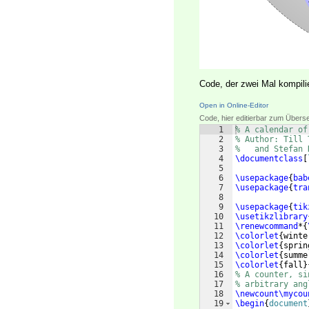
Code, der zwei Mal kompili
Open in Online-Editor
Code, hier editierbar zum Übers
1
% A calendar of
2
% Author: Till 
3
%   and Stefan 
4
\documentclass
[
5
6
\usepackage
{
bab
7
\usepackage
{
tra
8
9
\usepackage
{
tik
10
\usetikzlibrary
11
\renewcommand
*
{
12
\colorlet
{
winte
13
\colorlet
{
sprin
14
\colorlet
{
summe
15
\colorlet
{
fall
}
16
% A counter, si
17
% arbitrary ang
18
\newcount\mycou
19
\begin
{
document