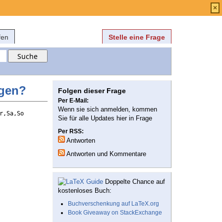
Anmelden
über
FAQ
×
fen
Stelle eine Frage
ügen?
Folgen dieser Frage
Per E-Mail:
Wenn sie sich anmelden, kommen
r,Sa,So
Sie für alle Updates hier in Frage
Per RSS:
Antworten
Antworten und Kommentare
Doppelte Chance auf
kostenloses Buch:
Buchverschenkung auf LaTeX.org
Book Giveaway on StackExchange