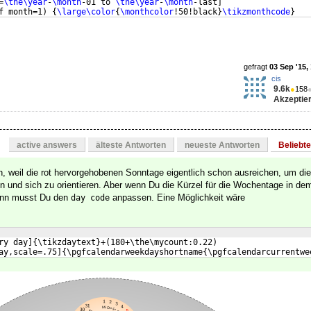
=
\the\year
-
\month
-01 to 
\the\year
-
\month
-last
]
f month=1
)
{
\large\color
{
\monthcolor
!50!black
}
\tikzmonthcode
}
y
)
[
red
]
gefragt
03 Sep '15,
cis
9.6k
●
158
Akzeptier
active answers
älteste Antworten
neueste Antworten
Beliebt
, weil die rot hervorgehobenen Sonntage eigentlich schon ausreichen, um die
 und sich zu orientieren. Aber wenn Du die Kürzel für die Wochentage in de
ann musst Du den
anpassen. Eine Möglichkeit wäre
day code
ry day]{\tikzdaytext}+(180+\the\mycount:0.22)
ay,scale=.75]{\pgfcalendarweekdayshortname{\pgfcalendarcurrentwe