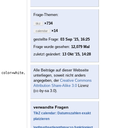
Frage-Themen:
×734
tikz
×14
calendar
gestellte Frage:
03 Sep '15, 16:25
Frage wurde gesehen:
12,079 Mal
zuletzt geändert:
13 Okt '15, 14:28
Alle Beiträge auf dieser Webseite
 color=white,
unterliegen, soweit nicht anders
angegeben, der
Creative Commons
Attribution Share-Alike 3.0
Lizenz
(cc-by-sa 3.0).
verwandte Fragen
TikZ calendar: Datumszahlen exakt
platzieren
\pgfmathsetlengthmacro funktioniert