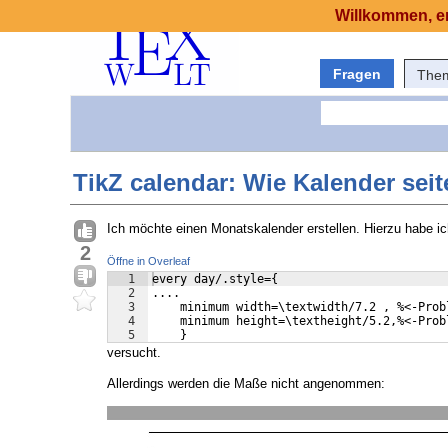
Willkommen, er
Fragen
The
TikZ calendar: Wie Kalender sei
Ich möchte einen Monatskalender erstellen. Hierzu habe i
2
Öffne in Overleaf
1
every day/.style={
2
....
3
    minimum width=\textwidth/7.2 , %<-Prob
4
    minimum height=\textheight/5.2,%<-Prob
5
    }
versucht.
Allerdings werden die Maße nicht angenommen: