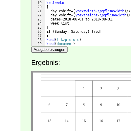
19
\calendar
20
[
21
  day xshift=
(
\textwidth
-
\pgflinewidth
)
/7
22
  day yshift=
(
\textheight
-
\pgflinewidth
)
/
23
  dates=2018-08-01 to 2018-08-31,
24
  week list, 
25
]
26
if 
(
Sunday, Saturday
)
[
red
]
27
;
28
\end
{
tikzpicture
}
29
\end
{
document
}
Ausgabe erzeugen
Ergebnis: