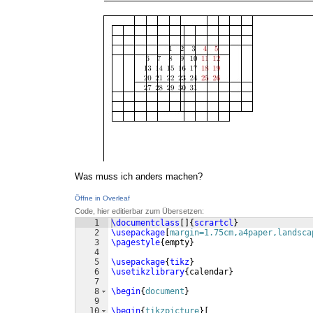
Was muss ich anders machen?
Öffne in Overleaf
Code, hier editierbar zum Übersetzen:
1
\documentclass
[
]
{
scrartcl
}
2
\usepackage
[
margin=1.75cm,a4paper,landsca
3
\pagestyle
{
empty
}
4
5
\usepackage
{
tikz
}
6
\usetikzlibrary
{
calendar
}
7
8
\begin
{
document
}
9
10
\begin
{
tikzpicture
}
[