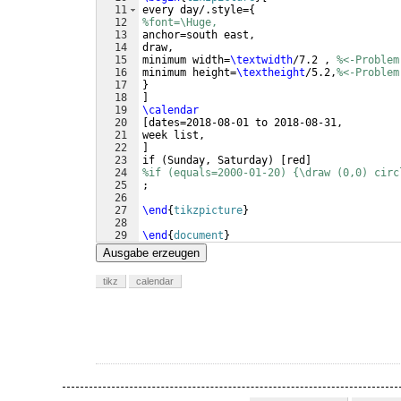
11
every day/.style=
{
12
%font=\Huge,
13
anchor=south east,
14
draw,
15
minimum width=
\textwidth
/7.2 , 
%<-Problem
16
minimum height=
\textheight
/5.2,
%<-Problem
17
}
18
]
19
\calendar
20
[
dates=2018-08-01 to 2018-08-31,
21
week list, 
22
]
23
if 
(
Sunday, Saturday
)
[
red
]
24
%if (equals=2000-01-20) {\draw (0,0) circ
25
;
26
27
\end
{
tikzpicture
}
28
29
\end
{
document
}
Ausgabe erzeugen
tikz
calendar