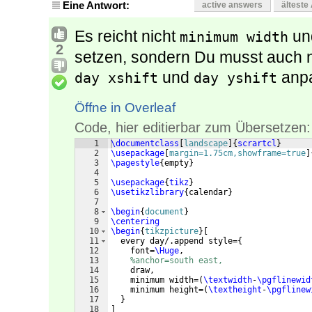
Eine Antwort:
active answers
älteste
Es reicht nicht
un
minimum width
2
setzen, sondern Du musst auch 
und
anp
day xshift
day yshift
Öffne in Overleaf
Code, hier editierbar zum Übersetzen:
1
\documentclass
[
landscape
]
{
scrartcl
}
2
\usepackage
[
margin=1.75cm,showframe=true
]
3
\pagestyle
{
empty
}
4
5
\usepackage
{
tikz
}
6
\usetikzlibrary
{
calendar
}
7
8
\begin
{
document
}
9
\centering
10
\begin
{
tikzpicture
}
[
11
  every day/.append style=
{
12
    font=
\Huge
,
13
%anchor=south east,
14
    draw,
15
    minimum width=
(
\textwidth
-
\pgflinewid
16
    minimum height=
(
\textheight
-
\pgflinew
17
}
18
]