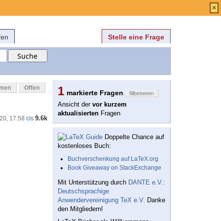
Anmelden
über
FAQ
×
fen
Stelle eine Frage
mmen
Offen
1
markierte Fragen
fillbetween
Ansicht der
vor kurzem
aktualisierten
Fragen
9.6k
'20, 17:58
cis
Doppelte Chance auf
kostenloses Buch:
Buchverschenkung auf LaTeX.org
Book Giveaway on StackExchange
Mit Unterstützung durch
DANTE e.V.:
Deutschsprachige
Anwendervereinigung TeX e.V.
Danke
den Mitgliedern!