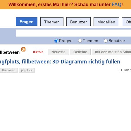
Willkommen, erstes Mal hier? Schau mal unter
FAQ
!
Fragen
Themen
Benutzer
Medaillen
Of
Fragen
Themen
Benutzer
illbetween
Aktive
Neueste
Beliebte
mit den meisten Sti
pgfplots, fillbetween: 3D-Diagramm richtig füllen
31 Jan 
fillbetween
pgfplots