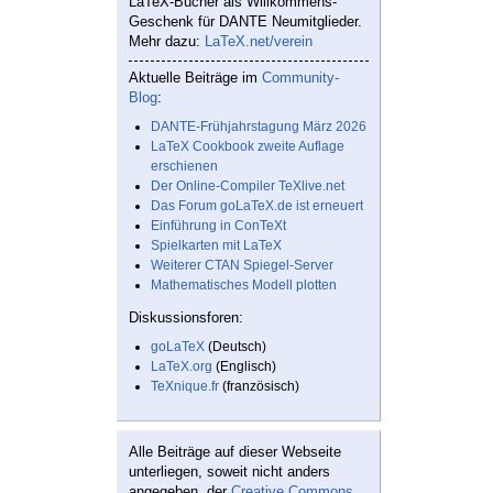
LaTeX-Bücher als Willkommens-
Geschenk für DANTE Neumitglieder.
Mehr dazu:
LaTeX.net/verein
Aktuelle Beiträge im
Community-
Blog
:
DANTE-Frühjahrstagung März 2026
LaTeX Cookbook zweite Auflage
erschienen
Der Online-Compiler TeXlive.net
Das Forum goLaTeX.de ist erneuert
Einführung in ConTeXt
Spielkarten mit LaTeX
Weiterer CTAN Spiegel-Server
Mathematisches Modell plotten
Diskussionsforen:
goLaTeX
(Deutsch)
LaTeX.org
(Englisch)
TeXnique.fr
(französisch)
Alle Beiträge auf dieser Webseite
unterliegen, soweit nicht anders
angegeben, der
Creative Commons