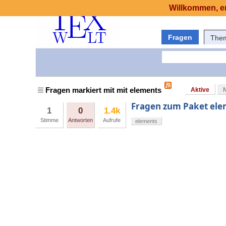
Willkommen, er
Fragen
The
Fragen markiert mit mit elements
Aktive
Fragen zum Paket ele
1
0
1.4k
Stimme
Antworten
Aufrufe
elements