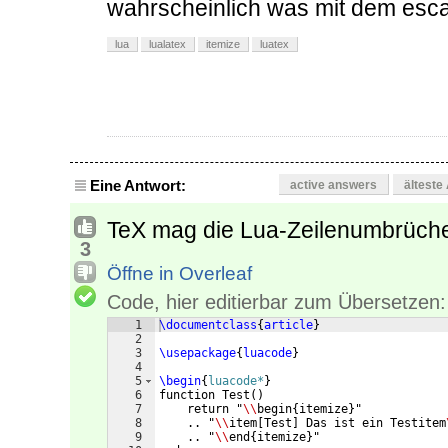
wahrscheinlich was mit dem escap
lua
lualatex
itemize
luatex
Eine Antwort:
active answers
älteste
TeX mag die Lua-Zeilenumbrüche
3
Öffne in Overleaf
Code, hier editierbar zum Übersetzen:
1
\documentclass
{
article
}
2
3
\usepackage
{
luacode
}
4
5
\begin
{
luacode*
}
6
function Test
(
)
7
    return "
\\
begin
{
itemize
}
"
8
    .. "
\\
item
[
Test
]
 Das ist ein Testitem
9
    .. "
\\
end
{
itemize
}
"