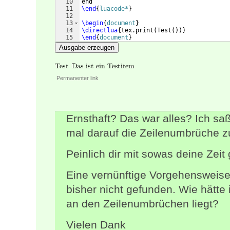
10
end
11
\end
{
luacode*
}
12
13
\begin
{
document
}
14
\directlua
{
tex.print
(
Test
(
))}
15
\end
{
document
}
Ausgabe erzeugen
Permanenter link
Ernsthaft? Das war alles? Ich sa
mal darauf die Zeilenumbrüche zu
Peinlich dir mit sowas deine Zeit
Eine vernünftige Vorgehensweis
bisher nicht gefunden. Wie hätt
an den Zeilenumbrüchen liegt?
Vielen Dank