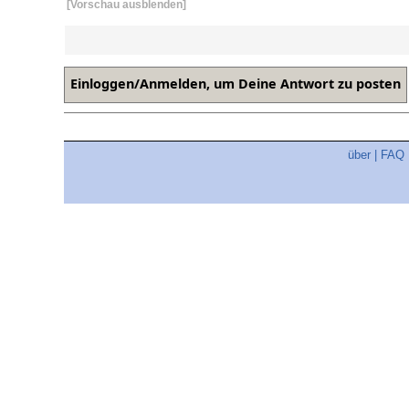
[Vorschau ausblenden]
über
|
FAQ