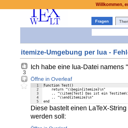
Willkommen, er
Fragen
The
itemize-Umgebung per lua - Fehl
Ich habe eine lua-Datei namens "T
3
Öffne in Overleaf
1
function Test()
2
    return "\\begin{itemize}\n"
3
    .. "\\item[Test] Das ist ein Testitem\
4
    .. "\\end{itemize}\n"
5
end
Diese bastelt einen LaTeX-String 
werden soll: