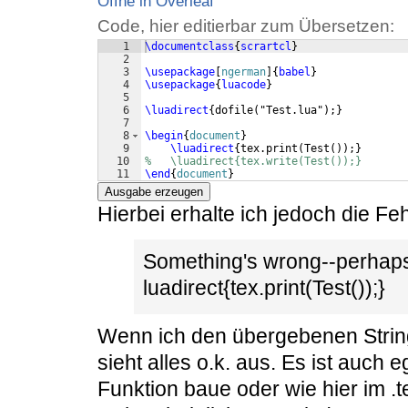
Öffne in Overleaf
Code, hier editierbar zum Übersetzen:
1
\documentclass
{
scrartcl
}
2
3
\usepackage
[
ngerman
]
{
babel
}
4
\usepackage
{
luacode
}
5
6
\luadirect
{
dofile
(
"Test.lua"
)
;
}
7
8
\begin
{
document
}
9
\luadirect
{
tex.print
(
Test
(
))
;
}
10
%   \luadirect{tex.write(Test());}
11
\end
{
document
}
Ausgabe erzeugen
Hierbei erhalte ich jedoch die F
Something's wrong--perhaps
luadirect{tex.print(Test());}
Wenn ich den übergebenen String
sieht alles o.k. aus. Es ist auch eg
Funktion baue oder wie hier im .t