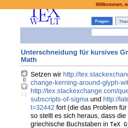
Willkommen, er
Fragen
The
Unterschneidung für kursives Gr
Math
Setzen wir
http://tex.stackexcha
0
change-kerning-around-glyph-wit
http://tex.stackexchange.com/que
subscripts-of-sigma
und
http://l
t=32442
fort (die das Problem fü
so stellt es sich heraus, dass d
griechische Buchstaben in
TeX G