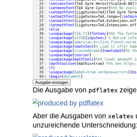
23
\setsansfont
{
TeX Gyre Heros
}
[
Scale=0.88
]
%
24
\setmonofont
{
TeX Gyre Cursor
}
%%% No expli
25
\setmathfont
[
Ligatures=TeX
]
{
TeX Gyre Term
26
\setmathfont
[
Ligatures=TeX,range=
{
\setmin
27
\setmathfont
[
Ligatures=TeX,Extension=.otf
28
\setmathfont
[
Ligatures=TeX,Extension=.otf
29
\else
30
\usepackage
[
T2A,T1
]
{
fontenc
}
%%% The fonte
31
\usepackage
[
utf8
]
{
inputenc
}
% Native LaTe
32
\usepackage
[
american,british,french,norsk
33
\usepackage
{
newtxtext
}
% Load it after bab
34
\usepackage
[
slantedGreek
]
{
newtxmath
}
%% Sh
35
\usepackage
{
courier
}
36
\usepackage
{
mathtools
}
%%% loads amsmath i
37
\mathtoolsset
{
mathic=true
}
%%% See https:
38
\fi
39
\usepackage
[
babel=true,verbose=errors
]
{
mi
40
\begin
{
document
}
41
\(
\Delta
(
\sigma
)
\)
Ausgabe erzeugen
Die Ausgabe von
zeige
pdflatex
Aber die Ausgaben von
xelatex
unzureichende Unterschneidung