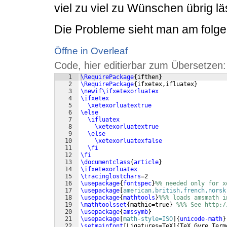
viel zu viel zu Wünschen übrig lä
Die Probleme sieht man am folge
Öffne in Overleaf
Code, hier editierbar zum Übersetzen:
1
\RequirePackage
{
ifthen
}
2
\RequirePackage
{
ifxetex,ifluatex
}
3
\newif\ifxetexorluatex
4
\ifxetex
5
\xetexorluatextrue
6
\else
7
\ifluatex
8
\xetexorluatextrue
9
\else
10
\xetexorluatexfalse
11
\fi
12
\fi
13
\documentclass
{
article
}
14
\ifxetexorluatex
15
\tracinglostchars
=2
16
\usepackage
{
fontspec
}
%% needed only for x
17
\usepackage
[
american,british,french,norsk
18
\usepackage
{
mathtools
}
%%% loads amsmath i
19
\mathtoolsset
{
mathic=true
}
%%% See http:/
20
\usepackage
{
amssymb
}
21
\usepackage
[
math-style=ISO
]
{
unicode-math
}
22
\setmainfont
[
Ligatures=TeX
]
{
TeX Gyre Term