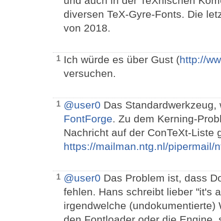
und auch in der TeXnischen Komö
diversen TeX-Gyre-Fonts. Die let
von 2018.
Ich würde es über Gust (
http://ww
1
versuchen.
@user0
Das Standardwerkzeug, w
1
FontForge
. Zu dem Kerning-Probl
Nachricht auf der ConTeXt-Liste 
https://mailman.ntg.nl/pipermail
@user0
Das Problem ist, dass Do
1
fehlen. Hans schreibt lieber "it'
irgendwelche (undokumentierte)
den Fontloader oder die Engine, 