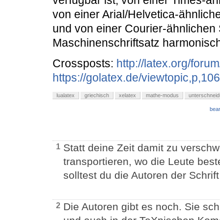
verfügbar ist, von einer Times-äh
von einer Arial/Helvetica-ähnliche
und von einer Courier-ähnlichen S
Maschinenschriftsatz harmonisch
Crossposts:
http://latex.org/for
https://golatex.de/viewtopic,p,10
lualatex
griechisch
xelatex
mathe-modus
unterschnei
bear
Statt deine Zeit damit zu versch
1
transportieren, wo die Leute bes
solltest du die Autoren der Schrif
Die Autoren gibt es noch. Sie sc
2