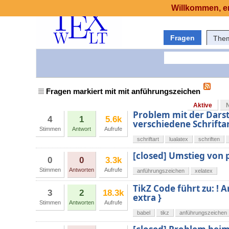
Willkommen, er
Fragen
The
Fragen markiert mit mit anführungszeichen
Aktive
Problem mit der Darst
4
1
5.6k
verschiedene Schrift
Stimmen
Antwort
Aufrufe
schriftart
lualatex
schriften
[closed] Umstieg von p
0
0
3.3k
Stimmen
Antworten
Aufrufe
anführungszeichen
xelatex
TikZ Code führt zu: !
3
2
18.3k
extra }
Stimmen
Antworten
Aufrufe
babel
tikz
anführungszeichen