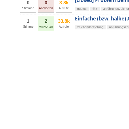
[closed] Problem bei
0
0
3.8k
Stimmen
Antworten
Aufrufe
quotes
tikz
anführungszeiche
Einfache (bzw. halbe)
1
2
33.8k
Stimme
Antworten
Aufrufe
zeichendarstellung
anführungsze