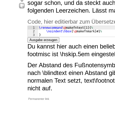
sogar schon, und da steckt auch
folgenden Leerzeichen. Lässt m
Code, hier editierbar zum Übersetz
1
\renewcommand
\@
makefntext
[
1
]
{
%
2
\noindent\hbox
{
\@
makefnmark
}
#1
%
3
}
Ausgabe erzeugen
Du kannst hier auch einen belieb
footmisc ist \hskip.5em eingestel
Der Abstand des Fußnotensymbols
nach \blindtext einen Abstand g
normalen Text setzt, text\footno
nicht auf.
Permanenter link