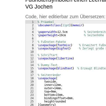
VG Jochen
Code, hier editierbar zum Übersetzen:
1
% Präambel
2
\documentclass
[
11pt
]
{
memoir
}
3
4
\paperwidth
=12.5cm          
% Seitenbreit
5
\paperheight
=19cm           
% Seitenhöhe
6
7
% Fußnoten-Pakete
8
\usepackage
{
footmisc
}
% Erweitert Fußn
9
\usepackage
{
bigfoot
}
% Zerlegt große 
10
11
% Schriftart
12
\usepackage
{
libertine
}
13
14
% Dummy-Text
15
\usepackage
{
blindtext
}
% Erzeugt Blindte
16
17
% Seitenränder
18
\usepackage
[
19
    twoside,
20
    inner=12mm,
21
    outer=14mm,
22
    top=9mm,
23
    bottom=15mm,
24
    bindingoffset=0mm,
25
    heightrounded
26
]
{
geometry
}