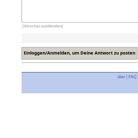
[Vorschau ausblenden]
über
|
FAQ