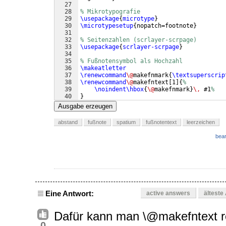
27
28
% Mikrotypografie
29
\usepackage
{
microtype
}
30
\microtypesetup
{
nopatch=footnote
}
31
32
% Seitenzahlen (scrlayer-scrpage)
33
\usepackage
{
scrlayer-scrpage
}
34
35
% Fußnotensymbol als Hochzahl
36
\makeatletter
37
\renewcommand
\@
makefnmark
{
\textsuperscrip
38
\renewcommand
\@
makefntext
[
1
]
{
%
39
\noindent\hbox
{
\@
makefnmark
}
\,
 #1
%
40
}
41
\makeatother
Ausgabe erzeugen
abstand
fußnote
spatium
fußnotentext
leerzeichen
bear
Eine Antwort:
active answers
älteste
Dafür kann man \@makefntext re
0