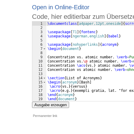
Open in Online-Editor
Code, hier editierbar zum Übersetz
1
\documentclass
[
a4paper,12pt,oneside
]
{
scrr
2
3
\usepackage
[
T1
]
{
fontenc
}
4
\usepackage
[
ngerman,english
]
{
babel
}
5
6
\usepackage
[
nohyperlinks
]
{
acronym
}
7
\begin
{
document
}
8
9
Concentration vs. atomic number. 
\verb
+
Pu
10
Concentration vs.
\@
 atomic number. 
\verb
+
11
Concentration 
\acs
{
vs.
}
 atomic number. 
\v
12
Concentration vs atomic number. 
\verb
+
ohn
13
14
\section
{
List of Acronyms
}
15
\begin
{
acronym
}
[
Bash
]
16
\acro
{
vs.
}
{
versus
}
17
\acro
{
e.g.
}
{
exempli gratia, lat. "for ex
18
\end
{
acronym
}
19
\end
{
document
}
Ausgabe erzeugen
Permanenter link