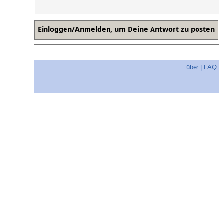
über
|
FAQ