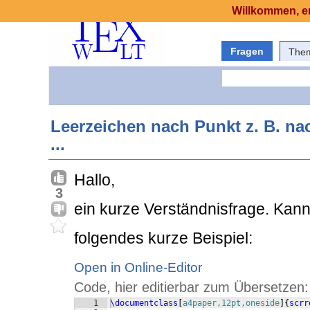
Willkommen, er
Fragen
The
Leerzeichen nach Punkt z. B. nac
...
Hallo,
3
ein kurze Verständnisfrage. Kann
folgendes kurze Beispiel:
Open in Online-Editor
Code, hier editierbar zum Übersetzen:
1
\documentclass
[
a4paper,12pt,oneside
]
{
scrr