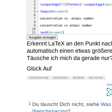
2
3
\usepackage
[
T1
]
{
fontenc
}
\usepackage
[
nger
4
5
\begin
{
document
}
6
7
concentration vs. atomic number
8
9
concentration vs atomic number
10
11
\end
{
document
}
Ausgabe erzeugen
Erkennt LaTeX an den Punkt nach
automatisch einen etwas größere
Täusche ich mich da gerade nur
Glück Auf
zeichensetzung
satzzeichen
abstände
leerzeichen
bear
Du täuscht Dich nicht, siehe
Was 
1
\frenchspacing?