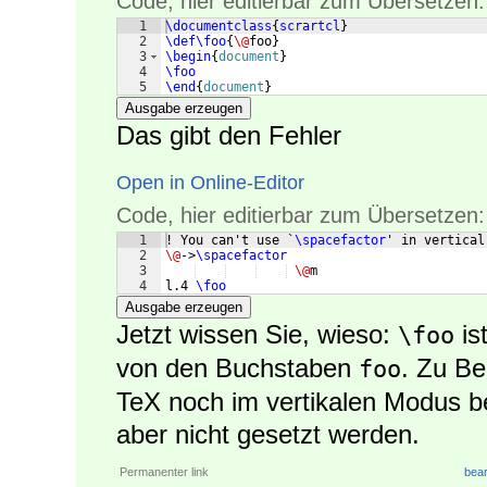
Code, hier editierbar zum Übersetzen:
1
\documentclass
{
scrartcl
}
2
\def\foo
{
\@
foo
}
3
\begin
{
document
}
4
\foo
5
\end
{
document
}
Ausgabe erzeugen
Das gibt den Fehler
Open in Online-Editor
Code, hier editierbar zum Übersetzen:
1
! You can't use `
\spacefactor
' in vertical
2
\@
->
\spacefactor
3
\@
m 
4
l.4 
\foo
Ausgabe erzeugen
Jetzt wissen Sie, wieso:
is
\foo
von den Buchstaben
. Zu Be
foo
TeX noch im vertikalen Modus be
aber nicht gesetzt werden.
Permanenter link
bear