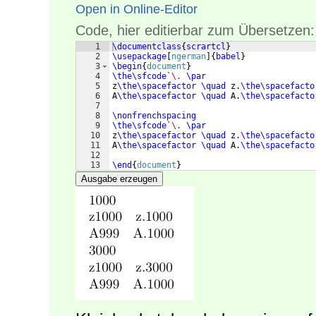
Open in Online-Editor
Code, hier editierbar zum Übersetzen:
1
\documentclass
{
scrartcl
}
2
\usepackage
[
ngerman
]
{
babel
}
3
\begin
{
document
}
4
\the\sfcode
`
\.
\par
5
z
\the\spacefactor
\quad
 z.
\the\spacefacto
6
A
\the\spacefactor
\quad
 A.
\the\spacefacto
7
8
\nonfrenchspacing
9
\the\sfcode
`
\.
\par
10
z
\the\spacefactor
\quad
 z.
\the\spacefacto
11
A
\the\spacefactor
\quad
 A.
\the\spacefacto
12
13
\end
{
document
}
Ausgabe erzeugen