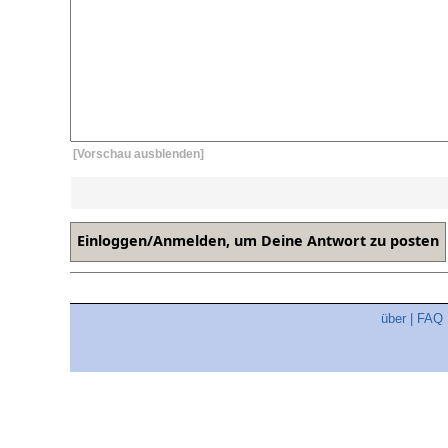
[Vorschau ausblenden]
über
|
FAQ