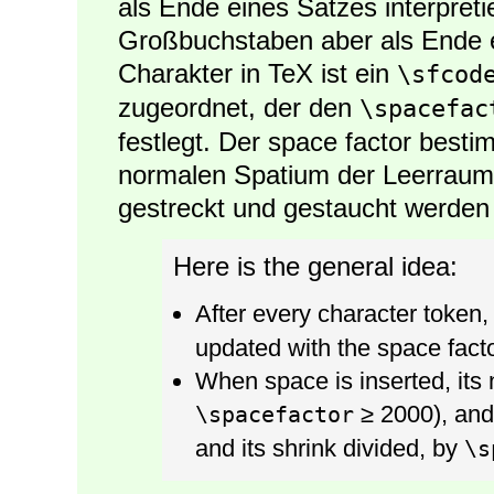
als Ende eines Satzes interpreti
Großbuchstaben aber als Ende 
Charakter in TeX ist ein
\sfcod
zugeordnet, der den
\spacefac
festlegt. Der space factor best
normalen Spatium der Leerraum w
gestreckt und gestaucht werden 
Here is the general idea:
After every character token,
updated with the space facto
When space is inserted, its 
≥ 2000), and i
\spacefactor
and its shrink divided, by
\s