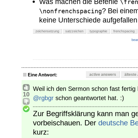
Was machen die Befehle
\fre
? Bei einem
\nonfrenchspacing
keine Unterschiede aufgefallen
zeichensetzung
satzzeichen
typographie
frenchspacing
bear
Eine Antwort:
active answers
älteste
Weil ich den Sermon schon fast fertig 
10
@rgbgr
schon geantwortet hat. :)
Zur Begriffsklärung kann man ge
vorbeischauen. Der
deutsche Be
kurz: