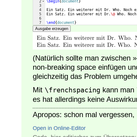
2
\begin
{
document
}
3
4
Ein Satz. Ein weiterer mit Dr. Who. Noch e
5
Ein Satz. Ein weiterer mit Dr.
\@
 Who. Noch
6
7
\end
{
document
}
Ausgabe erzeugen
(Natürlich sollte man zwischen 
non-breaking space einfügen und
gleichzeitig das Problem umgeh
Mit
kann man
\frenchspacing
es hat allerdings keine Auswirku
Apropos: schon mal vergessen,
Open in Online-Editor