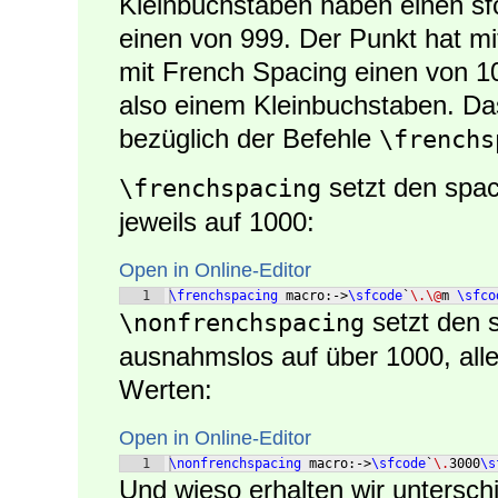
Kleinbuchstaben haben einen s
einen von 999. Der Punkt hat mi
mit French Spacing einen von 100
also einem Kleinbuchstaben. Da
bezüglich der Befehle
\frenchs
setzt den spac
\frenchspacing
jeweils auf 1000:
Open in Online-Editor
1
\frenchspacing
 macro:->
\sfcode
`
\.\@
m 
\sfco
setzt den 
\nonfrenchspacing
ausnahmslos auf über 1000, alle
Werten:
Open in Online-Editor
1
\nonfrenchspacing
 macro:->
\sfcode
`
\.
3000
\s
Und wieso erhalten wir untersch