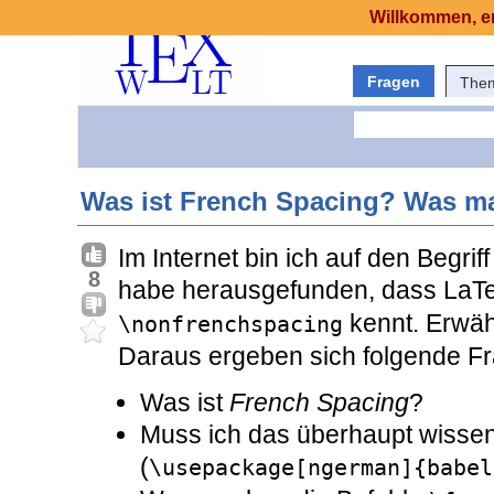
Willkommen, er
Fragen
The
Was ist French Spacing? Was ma
Im Internet bin ich auf den Begrif
8
habe herausgefunden, dass LaTe
kennt. Erwäh
\nonfrenchspacing
Daraus ergeben sich folgende F
Was ist
French Spacing
?
Muss ich das überhaupt wissen
(
\usepackage[ngerman]{babel