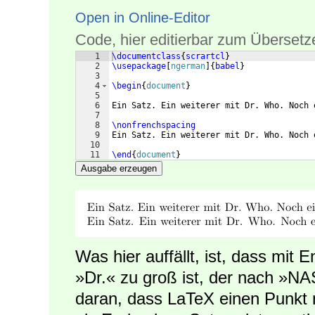
Open in Online-Editor
Code, hier editierbar zum Übersetz
1
\documentclass
{
scrartcl
}
2
\usepackage
[
ngerman
]
{
babel
}
3
4
\begin
{
document
}
5
6
Ein Satz. Ein weiterer mit Dr. Who. Noch 
7
8
\nonfrenchspacing
9
Ein Satz. Ein weiterer mit Dr. Who. Noch 
10
11
\end
{
document
}
Ausgabe erzeugen
Was hier auffällt, ist, dass mit
»Dr.« zu groß ist, der nach »NAS
daran, dass LaTeX einen Punkt