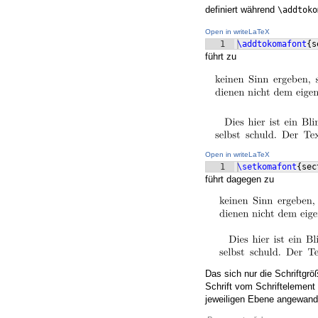
definiert während
\addtoko
Open in writeLaTeX
1
\addtokomafont
{
s
führt zu
Open in writeLaTeX
1
\setkomafont
{
sec
führt dagegen zu
Das sich nur die Schriftgröß
Schrift vom Schriftelement
jeweiligen Ebene angewandt