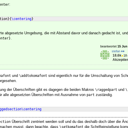
:
enter
tion
}
{
\centering
}
ierte abgesetzte Umgebung, die mit Abstand davor und danach gedacht ist, u
.
enter}
beantwortet
15 Jun 
stefan ♦♦
18.6k
●
18
Akzeptier
und
sind eigentlich nur für die Umschaltung von Schri
mafont
\addtokomafont
orgesehen.
htung der Überschriften gibt es dagegen die beiden Makros
und
\raggedpart
\
für alle abgesetzten Überschriften mit Ausnahme von
zuständig.
part
ggedsection\centering
Überschrift zentriert werden soll und du das deshalb doch über die Än
ection
achen musst, dann beachte, dass
die Schrifteinstellung kom
\setkomafont