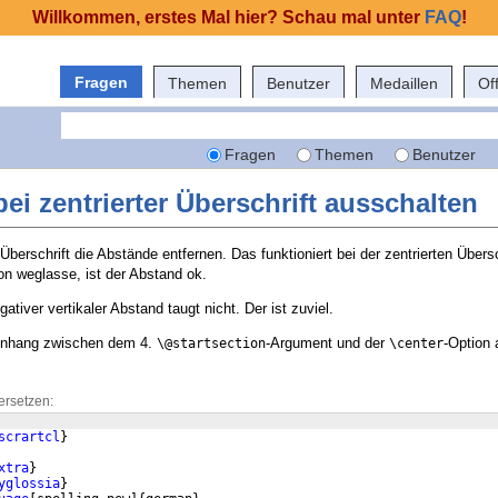
Willkommen, erstes Mal hier? Schau mal unter
FAQ
!
Fragen
Themen
Benutzer
Medaillen
Of
Fragen
Themen
Benutzer
ei zentrierter Überschrift ausschalten
berschrift die Abstände entfernen. Das funktioniert bei der zentrierten Übersch
n weglasse, ist der Abstand ok.
tiver vertikaler Abstand taugt nicht. Der ist zuviel.
enhang zwischen dem 4.
-Argument und der
-Option 
\@startsection
\center
ersetzen:
scrartcl
}
xtra
}
yglossia
}