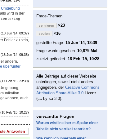
t-Rate:
33%
ls Umgebung
lls wird in der
Frage-Themen:
\centering
×23
zentrieren
×16
(18 Jun '14, 09:37)
section
er Fehler zu sein,
gestellte Frage:
15 Jun '14, 18:39
Frage wurde gesehen:
10,875 Mal
(18 Jun '14, 09:38)
zuletzt geändert:
18 Feb '15, 10:28
her ändern.
e über/unter
Alle Beiträge auf dieser Webseite
(17 Feb '15, 23:39)
unterliegen, soweit nicht anders
angegeben, der
Creative Commons
e Umgebung,
Attribution Share-Alike 3.0
Lizenz
ommunikation
 zu gewöhnen, auch
(cc-by-sa 3.0).
(18 Feb '15, 10:27)
verwandte Fragen
Warum wird in einer m-Spalte einer
Tabelle nicht vertikal zentriert?
este Antworten
Wie kann ich innerhalb einer