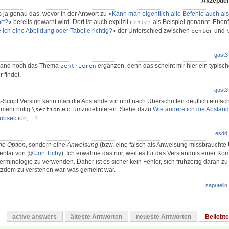
Akzeptier
ja genau das, wovor in der Antwort zu »
Kann man eigentlich alle Befehle auch a
rt?
« bereits gewarnt wird. Dort ist auch explizit
als Beispiel genannt. Ebenfa
center
 ich eine Abbildung oder Tabelle richtig?
« der Unterschied zwischen
und
center
gast3
jemand noch das Thema
ergänzen, denn das scheint mir hier ein typisch
zentrieren
 findet.
gast3
-Script Version kann man die Abstände vor und nach Überschriften deutlich einfac
t mehr nötig
etc. umzudefinieren. Siehe dazu
Wie ändere ich die Abständ
\section
ubsection, ...?
esdd
ne Option
, sondern eine
Anweisung
(bzw. eine falsch als Anweisung missbraucht
entar von
@IJon Tichy
). Ich erwähne das nur, weil es für das Verständnis einer K
e Terminologie zu verwenden. Daher ist es sicher kein Fehler, sich frühzeitig daran
otzdem zu verstehen war, was gemeint war.
saputello
active answers
älteste Antworten
neueste Antworten
Beliebt