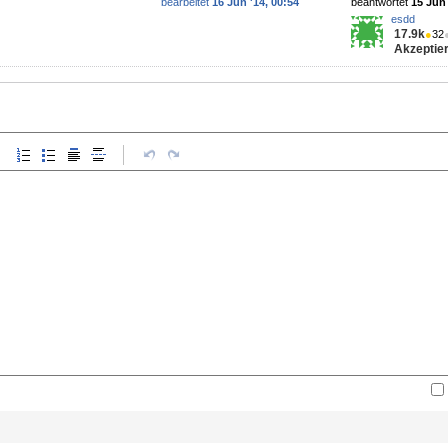
bearbeitet
16 Jun '14, 00:54
beantwortet
15 Jun 
esdd
17.9k
●
32
Akzeptier