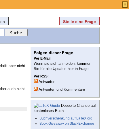
Anmelden
über
FAQ
×
fen
Stelle eine Frage
Folgen dieser Frage
Per E-Mail:
Wenn sie sich anmelden, kommen
rift aber nicht.
Sie für alle Updates hier in Frage
Per RSS:
Antworten
aber auch nicht.
Antworten und Kommentare
Doppelte Chance auf
kostenloses Buch:
Buchverschenkung auf LaTeX.org
Book Giveaway on StackExchange