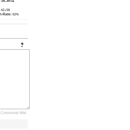
'14, 20:11
●
42
●
58
t-Rate:
62%
Community Wiki: