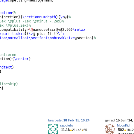
uage
[
spelling=new
]
{
german
}
ection
{
%
n
{
section
}
{
\sectionnumdepth
}
{
\z
@
}
%
5ex \@plus -1ex \@minus -.2ex}%
ex \@plus.2ex}%
compatibility>
\@
nameuse
{
scr@v@2.96
}
\relax
\parfillskip
}
{
\z
@ plus 1fil
}
\fi
ion\normalfont\sectfont\nobreak\size
@section
}
%
entieren
ction
}
{
\center
}
ndtext
}
}
lineskip}
n
}
bearbeitet
18 Feb '15, 10:24
gefragt
15 Jun '14,
saputello
MoonKid
11.1k
502
●
21
●
43
●
65
●
18
●
2