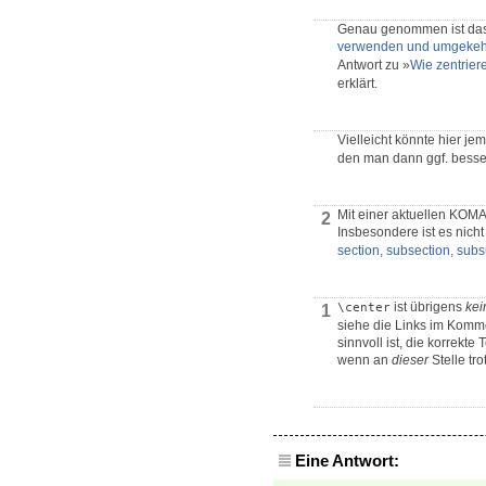
Genau genommen ist das 
verwenden und umgekeh
Antwort zu »
Wie zentriere
erklärt.
Vielleicht könnte hier 
den man dann ggf. besser
Mit einer aktuellen KOMA
2
Insbesondere ist es nich
section, subsection, subs
ist übrigens
kei
\center
1
siehe die Links im Komm
sinnvoll ist, die korrekt
wenn an
dieser
Stelle tr
Eine Antwort: