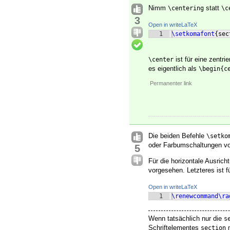
Nimm
statt
\centering
\c
3
Open in writeLaTeX
1
\setkomafont
{
sec
ist für eine zentr
\center
es eigentlich als
\begin{c
Permanenter link
Die beiden Befehle
\setko
oder Farbumschaltungen v
5
Für die horizontale Ausric
vorgesehen. Letzteres ist 
Open in writeLaTeX
1
\renewcommand\ra
Wenn tatsächlich nur die
s
Schriftelementes
m
section