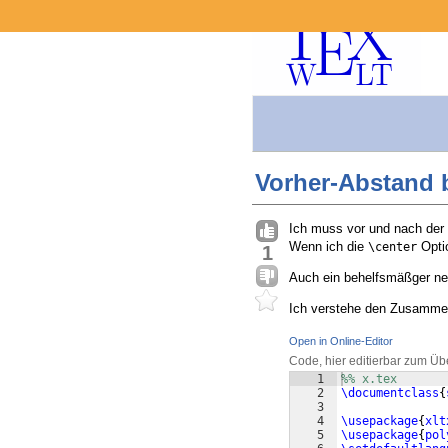
Vorher-Abstand b
Ich muss vor und nach der Ü
Wenn ich die
Optio
\center
1
Auch ein behelfsmäßger nega
Ich verstehe den Zusamm
Open in Online-Editor
Code, hier editierbar zum Üb
1
%% x.tex
2
\documentclass
{
3
4
\usepackage
{
xlt
5
\usepackage
{
pol