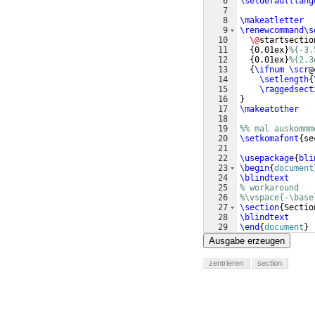
6
\setdefaultlang
7
8
\makeatletter
9
\renewcommand\s
10
\@
startsectio
11
{
0.01ex
}
%{-3.
12
{
0.01ex
}
%{2.3
13
{
\ifnum
\scr
@
14
\setlength
{
15
\raggedsect
16
}
17
\makeatother
18
19
%% mal auskommm
20
\setkomafont
{
se
21
22
\usepackage
{
bli
23
\begin
{
document
24
\blindtext
25
% workaround
26
%\vspace{-\base
27
\section
{
Sectio
28
\blindtext
29
\end
{
document
}
Ausgabe erzeugen
zentrieren
section