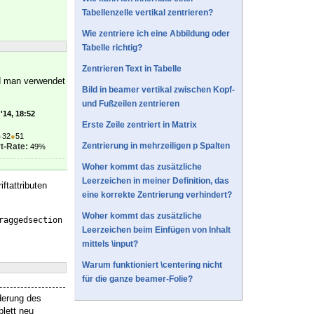
Tabellenzelle vertikal zentrieren?
Wie zentriere ich eine Abbildung oder
Tabelle richtig?
Zentrieren Text in Tabelle
nd man verwendet
Bild in beamer vertikal zwischen Kopf-
und Fußzeilen zentrieren
'14, 18:52
Erste Zeile zentriert in Matrix
●
32
●
51
Zentrierung in mehrzeiligen p Spalten
t-Rate:
49%
Woher kommt das zusätzliche
Leerzeichen in meiner Definition, das
ftattributen
eine korrekte Zentrierung verhindert?
Woher kommt das zusätzliche
raggedsection
Leerzeichen beim Einfügen von Inhalt
mittels \input?
Warum funktioniert \centering nicht
für die ganze beamer-Folie?
derung des
plett neu