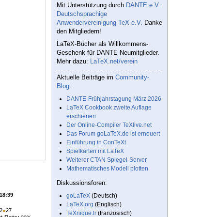
Mit Unterstützung durch
DANTE e.V.:
Deutschsprachige
Anwendervereinigung TeX e.V.
Danke
den Mitgliedern!
LaTeX-Bücher als Willkommens-
Geschenk für DANTE Neumitglieder.
Mehr dazu:
LaTeX.net/verein
Aktuelle Beiträge im
Community-
Blog
:
DANTE-Frühjahrstagung März 2026
LaTeX Cookbook zweite Auflage
erschienen
Der Online-Compiler TeXlive.net
Das Forum goLaTeX.de ist erneuert
Einführung in ConTeXt
Spielkarten mit LaTeX
Weiterer CTAN Spiegel-Server
Mathematisches Modell plotten
Diskussionsforen:
 18:39
goLaTeX
(Deutsch)
LaTeX.org
(Englisch)
2
●
27
TeXnique.fr
(französisch)