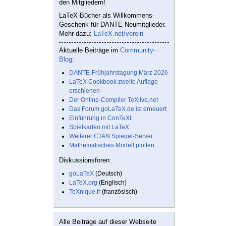
den Mitgliedern!
LaTeX-Bücher als Willkommens-
Geschenk für DANTE Neumitglieder.
Mehr dazu:
LaTeX.net/verein
Aktuelle Beiträge im
Community-
Blog
:
DANTE-Frühjahrstagung März 2026
LaTeX Cookbook zweite Auflage
erschienen
Der Online-Compiler TeXlive.net
Das Forum goLaTeX.de ist erneuert
Einführung in ConTeXt
Spielkarten mit LaTeX
Weiterer CTAN Spiegel-Server
Mathematisches Modell plotten
Diskussionsforen:
goLaTeX
(Deutsch)
LaTeX.org
(Englisch)
TeXnique.fr
(französisch)
Alle Beiträge auf dieser Webseite