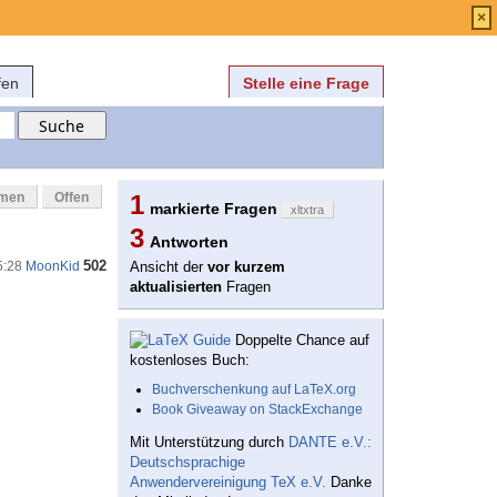
Anmelden
über
FAQ
×
fen
Stelle eine Frage
mmen
Offen
1
markierte Fragen
xltxtra
3
Antworten
502
5:28
MoonKid
Ansicht der
vor kurzem
aktualisierten
Fragen
Doppelte Chance auf
kostenloses Buch:
Buchverschenkung auf LaTeX.org
Book Giveaway on StackExchange
Mit Unterstützung durch
DANTE e.V.:
Deutschsprachige
Anwendervereinigung TeX e.V.
Danke