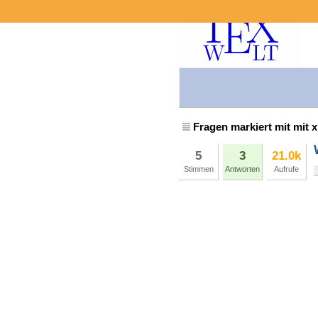
Fragen markiert mit mit x
5
3
21.0k
Stimmen
Antworten
Aufrufe