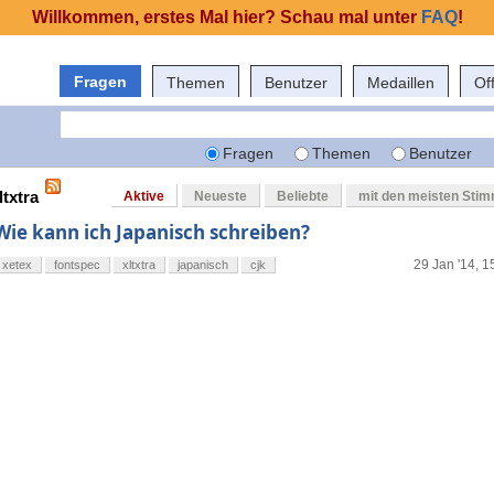
Willkommen, erstes Mal hier? Schau mal unter
FAQ
!
Fragen
Themen
Benutzer
Medaillen
Of
Fragen
Themen
Benutzer
ltxtra
Aktive
Neueste
Beliebte
mit den meisten Sti
Wie kann ich Japanisch schreiben?
29 Jan '14, 1
xetex
fontspec
xltxtra
japanisch
cjk