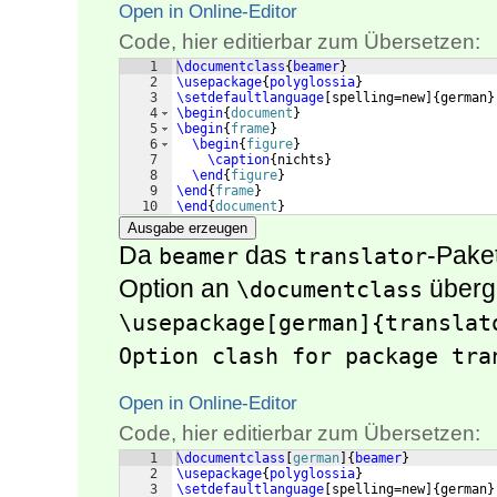
Open in Online-Editor
Code, hier editierbar zum Übersetzen:
1
\documentclass
{
beamer
}
2
\usepackage
{
polyglossia
}
3
\setdefaultlanguage
[
spelling=new
]
{
german
}
4
\begin
{
document
}
5
\begin
{
frame
}
6
\begin
{
figure
}
7
\caption
{
nichts
}
8
\end
{
figure
}
9
\end
{
frame
}
10
\end
{
document
}
Ausgabe erzeugen
Da
das
-Pake
beamer
translator
Option an
überg
\documentclass
\usepackage[german]{translat
Option clash for package tra
Open in Online-Editor
Code, hier editierbar zum Übersetzen:
1
\documentclass
[
german
]
{
beamer
}
2
\usepackage
{
polyglossia
}
3
\setdefaultlanguage
[
spelling=new
]
{
german
}