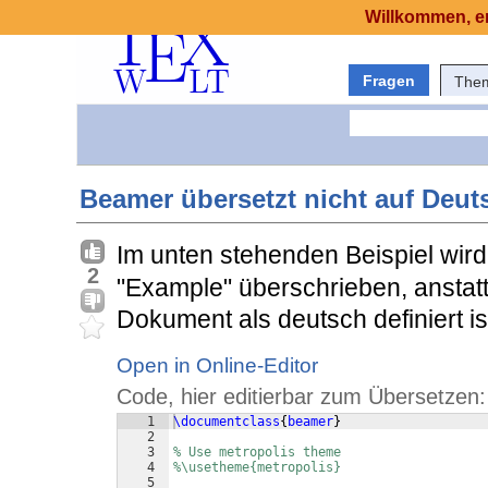
Willkommen, er
Fragen
The
Beamer übersetzt nicht auf Deut
Im unten stehenden Beispiel wir
2
"Example" überschrieben, anstatt
Dokument als deutsch definiert is
Open in Online-Editor
Code, hier editierbar zum Übersetzen:
1
\documentclass
{
beamer
}
2
3
% Use metropolis theme
4
%\usetheme{metropolis}
5