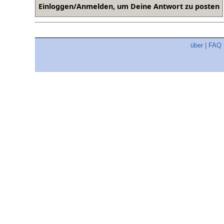
über
|
FAQ