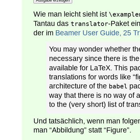
Ausgabe erzeugen
Wie man leicht sieht ist
\example
Tantau das
-Paket ein
translator
der im
Beamer User Guide, 25 Tra
You may wonder whether t
necessary since there is the
available for LaTeX. This p
translations for words like “f
architecture of the
pac
babel
way that there is no way of 
to the (very short) list of tran
Und tatsächlich, wenn man folge
man “Abbildung” statt “Figure”.