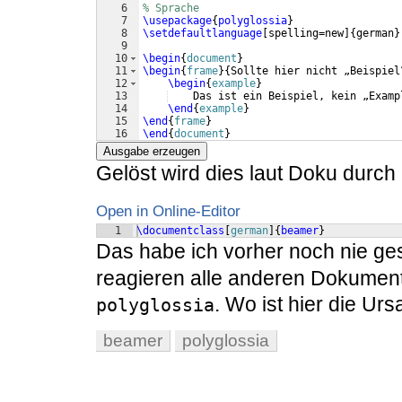
6
% Sprache
7
\usepackage
{
polyglossia
}
8
\setdefaultlanguage
[
spelling=new
]
{
german
}
9
10
\begin
{
document
}
11
\begin
{
frame
}
{
Sollte hier nicht „Beispiel
12
\begin
{
example
}
13
    Das ist ein Beispiel, kein „Examp
14
\end
{
example
}
15
\end
{
frame
}
16
\end
{
document
}
Ausgabe erzeugen
Gelöst wird dies laut Doku durch
Open in Online-Editor
1
\documentclass
[
german
]
{
beamer
}
Das habe ich vorher noch nie g
reagieren alle anderen Dokument
. Wo ist hier die U
polyglossia
beamer
polyglossia