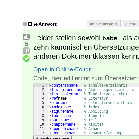
Eine Antwort:
active answers
älteste
Leider stellen sowohl
als 
babel
5
zehn kanonischen Übersetzungen
anderen Dokumentklassen kennt
Open in Online-Editor
Code, hier editierbar zum Übersetzen:
1
\contentsname
% Inhaltsverzeichnis
2
\listfigurename
% Abbildungsverzeichnis
3
\listtablename
% Tabellenverzeichnis
4
\ref
name        
% Literatur
5
\bibname
% Literaturverzeichnis
6
\indexname
% Index
7
\figurename
% Abbildung
8
\tablename
% Tabelle
9
\partname
% Teil
10
\chaptername
% Kapitel
11
\appendixname
% Anhang
12
\abstractname
% Zusammenfassung