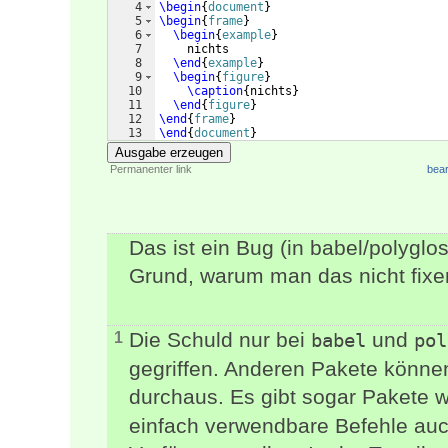
4
\begin
{
document
}
5
\begin
{
frame
}
6
\begin
{
example
}
7
    nichts
8
\end
{
example
}
9
\begin
{
figure
}
10
\caption
{
nichts
}
11
\end
{
figure
}
12
\end
{
frame
}
13
\end
{
document
}
Ausgabe erzeugen
Permanenter link
bear
Das ist ein Bug (in babel/polyglo
Grund, warum man das nicht fixe
Die Schuld nur bei
und
1
babel
pol
gegriffen. Anderen Pakete können
durchaus. Es gibt sogar Pakete 
einfach verwendbare Befehle au