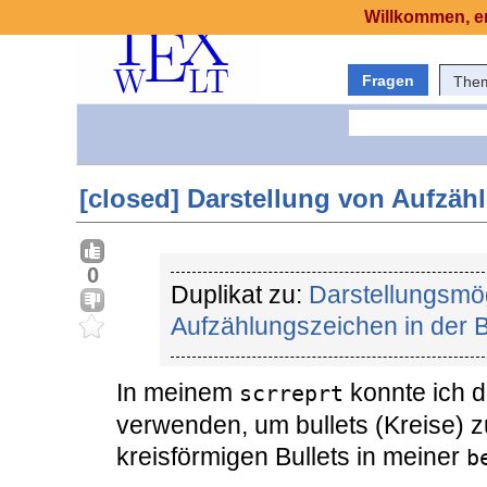
Willkommen, er
Fragen
The
[closed] Darstellung von Aufzäh
0
Duplikat zu:
Darstellungsmög
Aufzählungszeichen in der
In meinem
konnte ich 
scrreprt
verwenden, um bullets (Kreise) zu
kreisförmigen Bullets in meiner
b