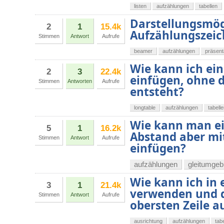
listen
aufzählungen
tabellen
Darstellungsmög
2
1
15.4k
Aufzählungszeic
Stimmen
Antwort
Aufrufe
beamer
aufzählungen
präsent
Wie kann ich ein
2
3
22.4k
einfügen, ohne d
Stimmen
Antworten
Aufrufe
entsteht?
longtable
aufzählungen
tabell
Wie kann man ei
5
1
16.2k
Abstand aber mit
Stimmen
Antwort
Aufrufe
einfügen?
aufzählungen
gleitumge
Wie kann ich in 
3
1
21.4k
verwenden und d
Stimmen
Antwort
Aufrufe
obersten Zeile a
ausrichtung
aufzählungen
tab