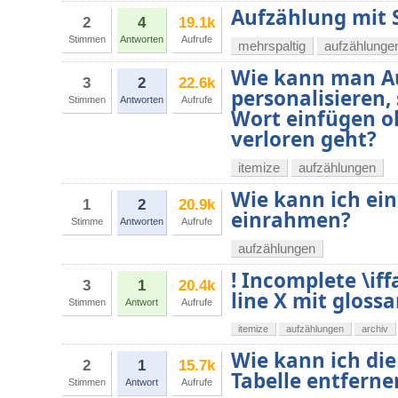
Aufzählung mit 
2
4
19.1k
Stimmen
Antworten
Aufrufe
mehrspaltig
aufzählunge
Wie kann man Au
3
2
22.6k
personalisieren,
Stimmen
Antworten
Aufrufe
Wort einfügen oh
verloren geht?
itemize
aufzählungen
Wie kann ich ei
1
2
20.9k
einrahmen?
Stimme
Antworten
Aufrufe
aufzählungen
! Incomplete \iff
3
1
20.4k
line X mit gloss
Stimmen
Antwort
Aufrufe
itemize
aufzählungen
archiv
Wie kann ich die 
2
1
15.7k
Tabelle entferne
Stimmen
Antwort
Aufrufe