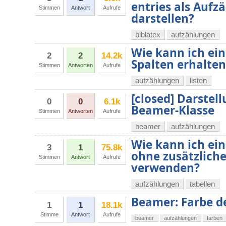
entries als Auf
Stimmen
Antwort
Aufrufe
darstellen?
biblatex
aufzählungen
Wie kann ich ein
2
2
14.2k
Spalten erhalten
Stimmen
Antworten
Aufrufe
aufzählungen
listen
[closed] Darstel
0
0
6.1k
Beamer-Klasse
Stimmen
Antworten
Aufrufe
beamer
aufzählungen
Wie kann ich ein
3
1
75.8k
ohne zusätzlich
Stimmen
Antwort
Aufrufe
verwenden?
aufzählungen
tabellen
Beamer: Farbe d
1
1
18.1k
Stimme
Antwort
Aufrufe
beamer
aufzählungen
farben