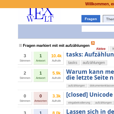
Willkommen, er
Fragen
The
Fragen markiert mit mit aufzählungen
Aktive
tasks: Aufzählun
3
1
10.4k
Stimmen
Antwort
Aufrufe
tasks
aufzählungen
Warum kann mein
2
1
5.9k
die letzte Seite
Stimmen
Antwort
Aufrufe
aufzählungen
dokumentenklasse
[closed] Unicode
0
0
3.3k
Stimmen
Antworten
Aufrufe
eingabekodierung
aufzählungen
Lassen sich in de
3
1
8.0k