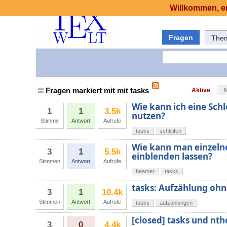
Willkommen, er
Fragen
The
Fragen markiert mit mit tasks
Aktive
Wie kann ich eine Sch
1
1
3.5k
nutzen?
Stimme
Antwort
Aufrufe
tasks
schleifen
Wie kann man einzeln
3
1
5.5k
einblenden lassen?
Stimmen
Antwort
Aufrufe
beamer
tasks
tasks: Aufzählung ohn
3
1
10.4k
Stimmen
Antwort
Aufrufe
tasks
aufzählungen
[closed] tasks und nt
3
0
4.4k