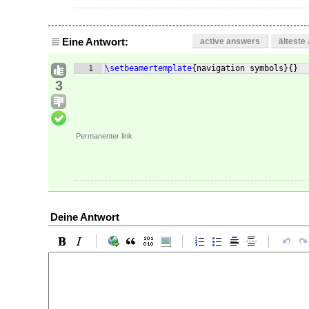
Eine Antwort:
active answers
älteste
1
\setbeamertemplate
{
navigation symbols
}
{
}
3
Permanenter link
Deine Antwort