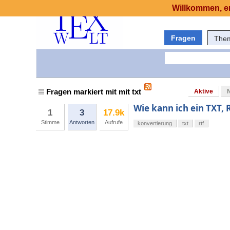
Willkommen, er
Fragen
The
Fragen markiert mit mit txt
Aktive
Wie kann ich ein TXT, R
1
3
17.9k
Stimme
Antworten
Aufrufe
konvertierung
txt
rtf