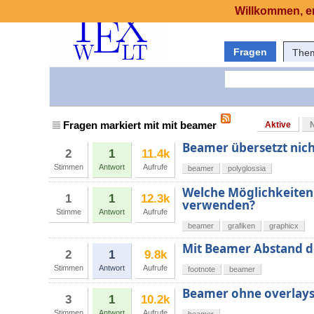
Willkommen, er
Fragen
The
Fragen markiert mit mit beamer
Aktive
Beamer übersetzt nich
2
1
11.4k
Stimmen
Antwort
Aufrufe
beamer
polyglossia
Welche Möglichkeiten
1
1
12.3k
verwenden?
Stimme
Antwort
Aufrufe
beamer
grafiken
graphicx
Mit Beamer Abstand d
2
1
9.8k
Stimmen
Antwort
Aufrufe
footnote
beamer
Beamer ohne overlay
3
1
10.2k
Stimmen
Antwort
Aufrufe