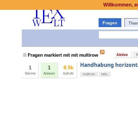
Willkommen, er
Fragen
The
Fragen markiert mit mit multirow
Aktive
Handhabung horizontal
1
1
8.5k
Stimme
Antwort
Aufrufe
multirow
tabu