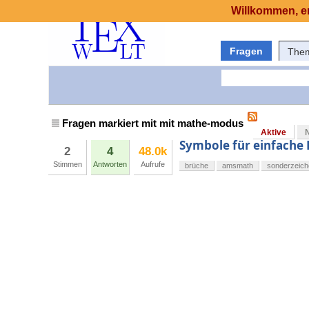
Willkommen, er
Fragen
The
Fragen markiert mit mit mathe-modus
Aktive
Symbole für einfache
2
4
48.0k
Stimmen
Antworten
Aufrufe
brüche
amsmath
sonderzeich