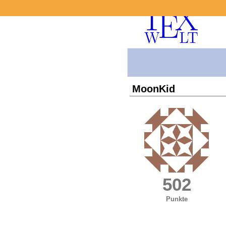
MoonKid
502
Punkte