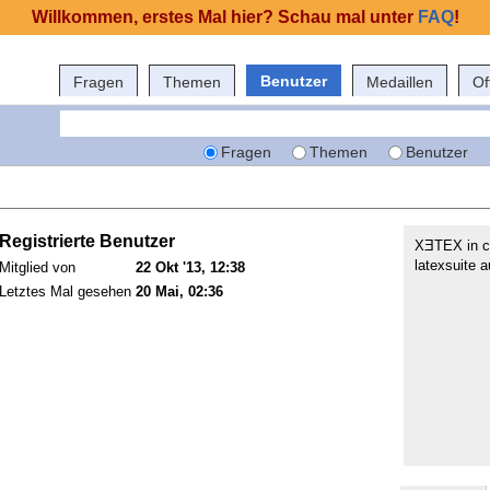
Willkommen, erstes Mal hier? Schau mal unter
FAQ
!
Benutzer
Fragen
Themen
Medaillen
Of
Fragen
Themen
Benutzer
Registrierte Benutzer
ΧƎΤΕΧ in c
latexsuite 
Mitglied von
22 Okt '13, 12:38
Letztes Mal gesehen
20 Mai, 02:36