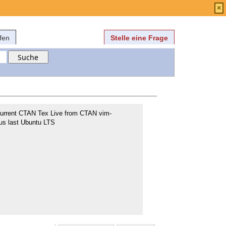
Anmelden
über
FAQ
×
fen
Stelle eine Frage
urrent CTAN Tex Live from CTAN vim-
aus last Ubuntu LTS