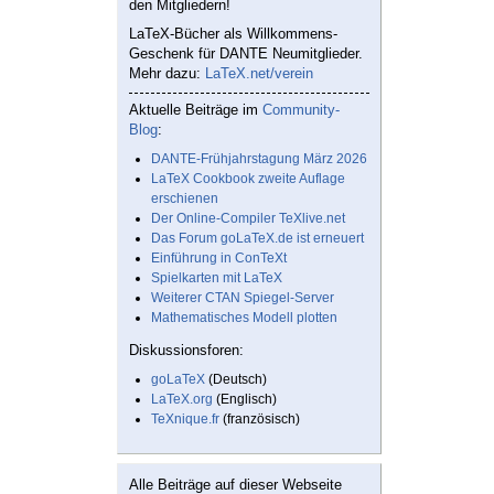
den Mitgliedern!
LaTeX-Bücher als Willkommens-
Geschenk für DANTE Neumitglieder.
Mehr dazu:
LaTeX.net/verein
Aktuelle Beiträge im
Community-
Blog
:
DANTE-Frühjahrstagung März 2026
LaTeX Cookbook zweite Auflage
erschienen
Der Online-Compiler TeXlive.net
Das Forum goLaTeX.de ist erneuert
Einführung in ConTeXt
Spielkarten mit LaTeX
Weiterer CTAN Spiegel-Server
Mathematisches Modell plotten
Diskussionsforen:
goLaTeX
(Deutsch)
LaTeX.org
(Englisch)
TeXnique.fr
(französisch)
Alle Beiträge auf dieser Webseite