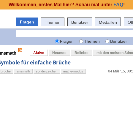
Willkommen, erstes Mal hier? Schau mal unter
FAQ
!
Fragen
Themen
Benutzer
Medaillen
Of
Fragen
Themen
Benutzer
 amsmath
Aktive
Neueste
Beliebte
mit den meisten Sti
Symbole für einfache Brüche
04 Mär '15, 00:
brüche
amsmath
sonderzeichen
mathe-modus