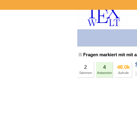
Fragen markiert mit mit
2
4
48.0k
Stimmen
Antworten
Aufrufe