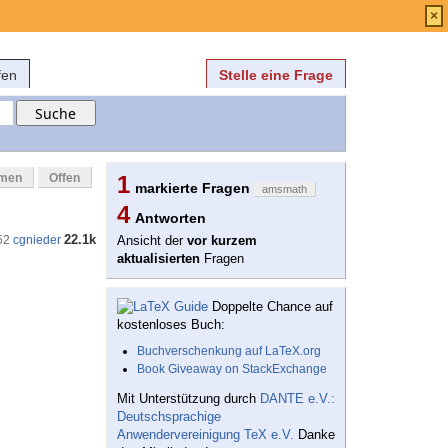
Anmelden
über
FAQ
×
fen
Stelle eine Frage
mmen
Offen
1
markierte Fragen
amsmath
4
Antworten
22.1k
52
cgnieder
Ansicht der
vor kurzem
aktualisierten
Fragen
Doppelte Chance auf
kostenloses Buch:
Buchverschenkung auf LaTeX.org
Book Giveaway on StackExchange
Mit Unterstützung durch
DANTE e.V.:
Deutschsprachige
Anwendervereinigung TeX e.V.
Danke