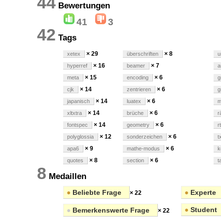
44
Bewertungen
41
3
42
Tags
× 29
× 8
xetex
überschriften
u
× 16
× 7
hyperref
beamer
a
× 15
× 6
meta
encoding
g
× 14
× 6
cjk
zentrieren
g
× 14
× 6
japanisch
luatex
m
× 14
× 6
xltxtra
brüche
r
× 14
× 6
fontspec
geometry
rt
× 12
× 6
polyglossia
sonderzeichen
t
× 9
× 6
apa6
mathe-modus
k
× 8
× 6
quotes
section
t
8
Medaillen
●
Beliebte Frage
●
Experte
× 22
●
Student
●
Bemerkenswerte Frage
× 22