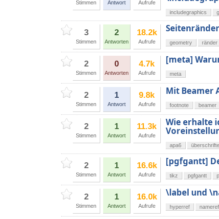
Stimmen
Antwort
Aufrufe
includegraphics
g
Seitenrände
3
2
18.2k
Stimmen
Antworten
Aufrufe
geometry
ränder
[meta] Waru
2
0
4.7k
Stimmen
Antworten
Aufrufe
meta
Mit Beamer A
2
1
9.8k
Stimmen
Antwort
Aufrufe
footnote
beamer
Wie erhalte 
2
1
11.3k
Voreinstellu
Stimmen
Antwort
Aufrufe
apa6
überschrift
[pgfgantt] D
2
1
16.6k
Stimmen
Antwort
Aufrufe
tikz
pgfgantt
p
\label und \
2
1
16.0k
Stimmen
Antwort
Aufrufe
hyperref
nameref