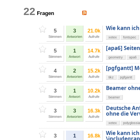
22
Fragen
Wie kann ich
5
3
21.0k
Stimmen
Antworten
Aufrufe
xetex
fontspec
[apa6] Seite
5
1
14.7k
Stimmen
Antwort
Aufrufe
geometry
apa6
[pgfgantt] M
4
2
15.2k
Stimmen
Antworten
Aufrufe
tikz
pgfgantt
Beamer ohne
3
1
10.2k
Stimmen
Antwort
Aufrufe
beamer
Deutsche Anf
3
3
16.3k
ohne die Ve
Stimmen
Antworten
Aufrufe
xetex
polyglossia
Wie kann ic
3
1
16.8k
\includegra