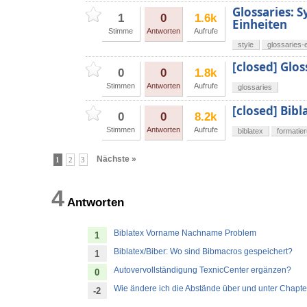
Glossaries: 
1
0
1.6k
Einheiten
Stimme
Antworten
Aufrufe
style
glossaries-
[closed] Glos
0
0
1.8k
Stimmen
Antworten
Aufrufe
glossaries
[closed] Bibl
0
0
8.2k
Stimmen
Antworten
Aufrufe
biblatex
formatie
Nächste »
1
2
3
4
Antworten
Biblatex Vorname Nachname Problem
1
Biblatex/Biber: Wo sind Bibmacros gespeichert?
1
Autovervollständigung TexnicCenter ergänzen?
0
Wie ändere ich die Abstände über und unter Chapter
-2