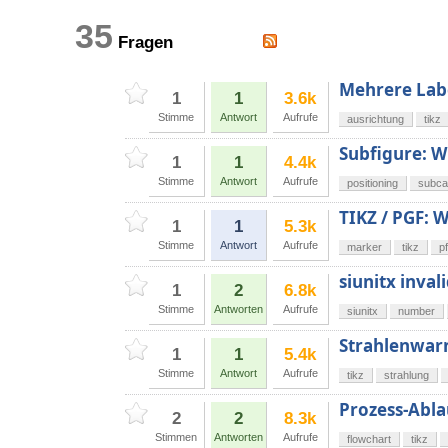
35
Fragen
Mehrere Labe
1
1
3.6k
Stimme
Antwort
Aufrufe
ausrichtung
tikz
Subfigure: Wi
1
1
4.4k
Stimme
Antwort
Aufrufe
positioning
subca
TIKZ / PGF: 
1
1
5.3k
Stimme
Antwort
Aufrufe
marker
tikz
p
siunitx inva
1
2
6.8k
Stimme
Antworten
Aufrufe
siunitx
number
Strahlenwarn
1
1
5.4k
Stimme
Antwort
Aufrufe
tikz
strahlung
Prozess-Abl
2
2
8.3k
Stimmen
Antworten
Aufrufe
flowchart
tikz