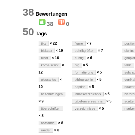
38
Bewertungen
38
0
50
Tags
× 22
× 7
tikz
figure
positio
× 19
× 7
biblatex
schriftgrößen
siunitx
× 16
× 6
biber
subfig
gnuplot
×
× 5
koma-script
pfg
table
12
× 5
formatierung
subcap
×
× 5
glossaries
bibliographie
vertikal
10
× 5
caption
scatter
× 5
beschriftungen
inhaltsverzeichnis
histor
× 9
× 5
tabellenverzeichnis
scatter
× 5
überschriften
verzeichnisse
marker
× 8
× 8
abstände
× 8
ränder