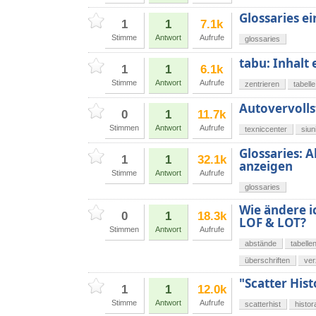
Glossaries e
1
1
7.1k
Stimme
Antwort
Aufrufe
glossaries
tabu: Inhalt 
1
1
6.1k
Stimme
Antwort
Aufrufe
zentrieren
tabelle
Autovervoll
0
1
11.7k
Stimmen
Antwort
Aufrufe
texniccenter
siun
Glossaries: 
1
1
32.1k
anzeigen
Stimme
Antwort
Aufrufe
glossaries
Wie ändere i
0
1
18.3k
LOF & LOT?
Stimmen
Antwort
Aufrufe
abstände
tabelle
überschriften
ver
"Scatter His
1
1
12.0k
Stimme
Antwort
Aufrufe
scatterhist
histo