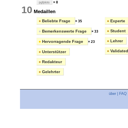
× 8
pgfplots
10
Medaillen
●
Beliebte Frage
●
Experte
× 35
●
Student
●
Bemerkenswerte Frage
× 33
●
Lehrer
●
Hervorragende Frage
× 23
●
Validated
●
Unterstützer
●
Redakteur
●
Gelehrter
über
|
FAQ