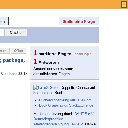
Anmelden
über
FAQ
×
fen
Stelle eine Frage
mmen
Offen
1
markierte Fragen
abbildungen
ig package,
1
Antworten
Ansicht der
vor kurzem
22.1k
18
cgnieder
aktualisierten
Fragen
Doppelte Chance auf
kostenloses Buch:
Buchverschenkung auf LaTeX.org
Book Giveaway on StackExchange
Mit Unterstützung durch
DANTE e.V.:
Deutschsprachige
Anwendervereinigung TeX e.V.
Danke