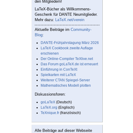
den Mitgliedern!
LaTeX-Bücher als Willkommens-
Geschenk für DANTE Neumitglieder.
Mehr dazu:
LaTeX.net/verein
Aktuelle Beiträge im
Community-
Blog
:
DANTE-Frühjahrstagung März 2026
LaTeX Cookbook zweite Auflage
erschienen
Der Online-Compiler TeXlive.net
Das Forum goLaTeX.de ist erneuert
Einführung in ConTeXt
Spielkarten mit LaTeX
Weiterer CTAN Spiegel-Server
Mathematisches Modell plotten
Diskussionsforen:
goLaTeX
(Deutsch)
LaTeX.org
(Englisch)
TeXnique.fr
(französisch)
Alle Beiträge auf dieser Webseite