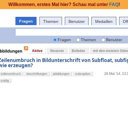
Willkommen, erstes Mal hier? Schau mal unter
FAQ
!
Fragen
Themen
Benutzer
Medaillen
Of
Fragen
Themen
Benutzer
abbildungen
Aktive
Neueste
Beliebte
mit den meisten Sti
Zeilenumbruch in Bildunterschrift von Subfloat, subf
wie erzeugen?
26 Mai '14, 13:
zeilenumbruch
beschriftungen
abbildungen
subcaption
subfig