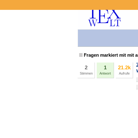
Fragen markiert mit mit 
2
1
21.2k
Stimmen
Antwort
Aufrufe