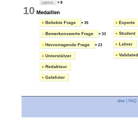
× 8
pgfplots
10
Medaillen
●
Beliebte Frage
●
Experte
× 35
●
Student
●
Bemerkenswerte Frage
× 33
●
Lehrer
●
Hervorragende Frage
× 23
●
Validated
●
Unterstützer
●
Redakteur
●
Gelehrter
über
|
FAQ