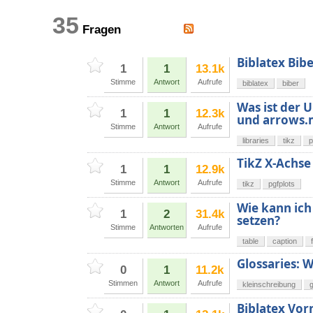
35
Fragen
Biblatex Bib
1
1
13.1k
Stimme
Antwort
Aufrufe
biblatex
biber
Was ist der 
1
1
12.3k
und arrows.
Stimme
Antwort
Aufrufe
libraries
tikz
p
TikZ X-Achse
1
1
12.9k
Stimme
Antwort
Aufrufe
tikz
pgfplots
Wie kann ich
1
2
31.4k
setzen?
Stimme
Antworten
Aufrufe
table
caption
Glossaries: W
0
1
11.2k
Stimmen
Antwort
Aufrufe
kleinschreibung
g
Biblatex Vo