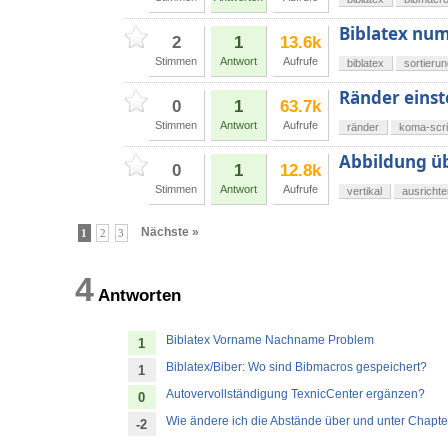
Biblatex num
2
1
13.6k
Stimmen
Antwort
Aufrufe
biblatex
sortieru
Ränder einst
0
1
63.7k
Stimmen
Antwort
Aufrufe
ränder
koma-scri
Abbildung üb
0
1
12.8k
Stimmen
Antwort
Aufrufe
vertikal
ausrichte
Nächste »
1
2
3
4
Antworten
Biblatex Vorname Nachname Problem
1
Biblatex/Biber: Wo sind Bibmacros gespeichert?
1
Autovervollständigung TexnicCenter ergänzen?
0
Wie ändere ich die Abstände über und unter Chapter
-2