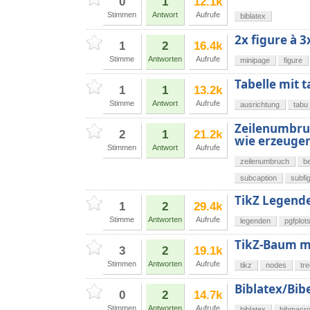
0
1
12.1k
Stimmen
Antwort
Aufrufe
biblatex
2x figure à 3
1
2
16.4k
Stimme
Antworten
Aufrufe
minipage
figure
Tabelle mit 
1
1
13.2k
Stimme
Antwort
Aufrufe
ausrichtung
tabu
Zeilenumbruc
2
1
21.2k
wie erzeuge
Stimmen
Antwort
Aufrufe
zeilenumbruch
b
subcaption
subfi
TikZ Legende
1
2
29.4k
Stimme
Antworten
Aufrufe
legenden
pgfplot
TikZ-Baum mi
3
2
19.1k
Stimmen
Antworten
Aufrufe
tikz
nodes
tr
Biblatex/Bib
0
2
14.7k
Stimmen
Antworten
Aufrufe
biblatex
bibmacr