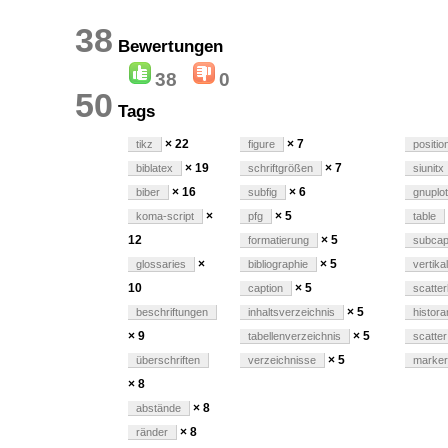
38
Bewertungen
38
0
50
Tags
× 22
× 7
tikz
figure
positio
× 19
× 7
biblatex
schriftgrößen
siunitx
× 16
× 6
biber
subfig
gnuplot
×
× 5
koma-script
pfg
table
12
× 5
formatierung
subcap
×
× 5
glossaries
bibliographie
vertikal
10
× 5
caption
scatter
× 5
beschriftungen
inhaltsverzeichnis
histor
× 9
× 5
tabellenverzeichnis
scatter
× 5
überschriften
verzeichnisse
marker
× 8
× 8
abstände
× 8
ränder