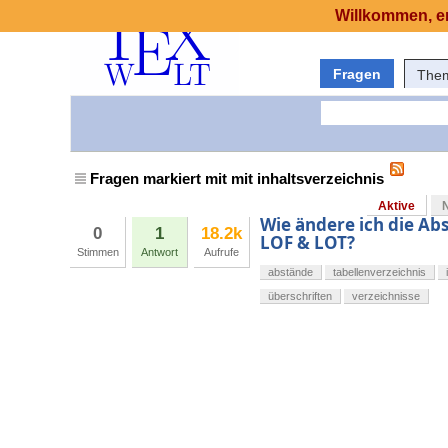
Willkommen, er
Fragen
The
Fragen markiert mit mit inhaltsverzeichnis
Aktive
Wie ändere ich die Ab
0
1
18.2k
LOF & LOT?
Stimmen
Antwort
Aufrufe
abstände
tabellenverzeichnis
überschriften
verzeichnisse