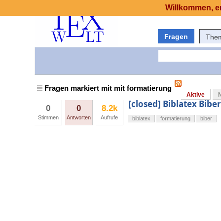
Willkommen, er
Fragen
The
Fragen markiert mit mit formatierung
Aktive
[closed] Biblatex Biber
0
0
8.2k
Stimmen
Antworten
Aufrufe
biblatex
formatierung
biber