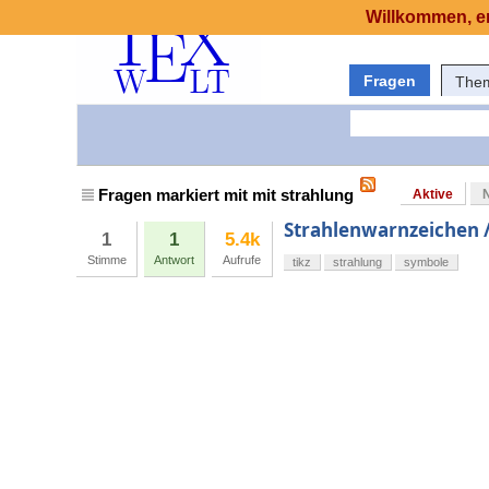
Willkommen, er
Fragen
The
Fragen markiert mit mit strahlung
Aktive
Strahlenwarnzeichen /
1
1
5.4k
Stimme
Antwort
Aufrufe
tikz
strahlung
symbole