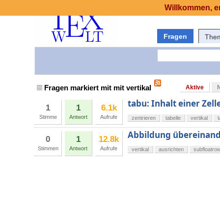
Willkommen, er
Fragen
The
Fragen markiert mit mit vertikal
Aktive
tabu: Inhalt einer Zell
1
1
6.1k
Stimme
Antwort
Aufrufe
zentrieren
tabelle
vertikal
Abbildung übereinand
0
1
12.8k
Stimmen
Antwort
Aufrufe
vertikal
ausrichten
subfloatro