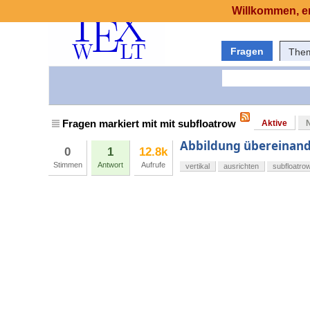
Willkommen, er
Fragen
The
Fragen markiert mit mit subfloatrow
Aktive
Abbildung übereinand
0
1
12.8k
Stimmen
Antwort
Aufrufe
vertikal
ausrichten
subfloatro