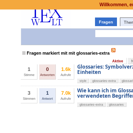
Willkommen, er
Fragen
The
Fragen markiert mit mit glossaries-extra
Aktive
Glossaries: Symbolver
1
0
1.6k
Einheiten
Stimme
Antworten
Aufrufe
style
glossaries-extra
glossar
Wie kann ich im Gloss
3
1
7.0k
verwendeten Begriffe
Stimmen
Antwort
Aufrufe
glossaries-extra
glossaries