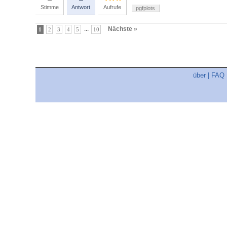
Stimme
Antwort
Aufrufe
pgfplots
...
Nächste »
1
2
3
4
5
10
über
|
FAQ