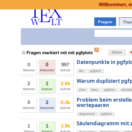
Willkommen, er
Fragen
The
Fragen markiert mit mit pgfplots
Aktive
Datenpunkte in pgfpl
0
0
997
Stimmen
Antworten
Aufrufe
tikz
pgfplots
Warum dupliziert pgfp
2
1
2.6k
Stimmen
Antwort
Aufrufe
ybar
latex
pgfplots
xtickla
Problem beim erstelle
0
2
6.4k
wertepaaren
Stimmen
Antworten
Aufrufe
diagramme
pgfplots
Säulendiagramm mit z
1
1
3.9k
Stimme
Antwort
Aufrufe