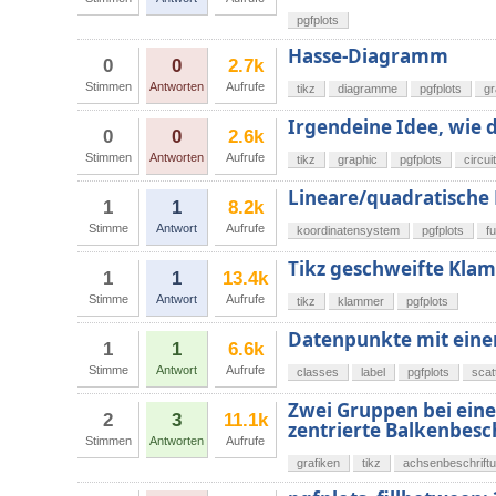
pgfplots
Hasse-Diagramm
0
0
2.7k
Stimmen
Antworten
Aufrufe
tikz
diagramme
pgfplots
g
Irgendeine Idee, wie 
0
0
2.6k
Stimmen
Antworten
Aufrufe
tikz
graphic
pgfplots
circui
Lineare/quadratische
1
1
8.2k
Stimme
Antwort
Aufrufe
koordinatensystem
pgfplots
f
Tikz geschweifte Kla
1
1
13.4k
Stimme
Antwort
Aufrufe
tikz
klammer
pgfplots
Datenpunkte mit eine
1
1
6.6k
Stimme
Antwort
Aufrufe
classes
label
pgfplots
scat
Zwei Gruppen bei ein
2
3
11.1k
zentrierte Balkenbesc
Stimmen
Antworten
Aufrufe
grafiken
tikz
achsenbeschrift