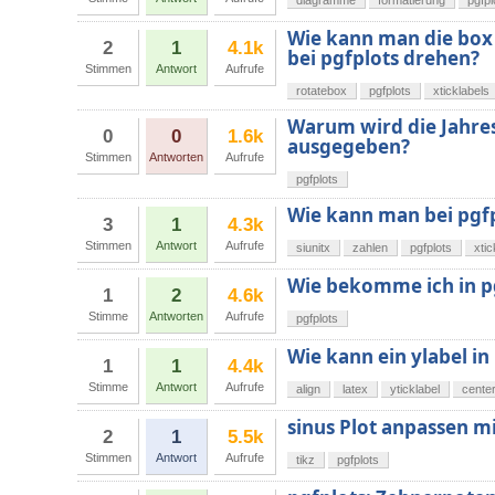
diagramme
formatierung
pgfpl
Wie kann man die box 
2
1
4.1k
bei pgfplots drehen?
Stimmen
Antwort
Aufrufe
rotatebox
pgfplots
xticklabels
Warum wird die Jahresz
0
0
1.6k
ausgegeben?
Stimmen
Antworten
Aufrufe
pgfplots
Wie kann man bei pgfp
3
1
4.3k
Stimmen
Antwort
Aufrufe
siunitx
zahlen
pgfplots
xtic
Wie bekomme ich in pg
1
2
4.6k
Stimme
Antworten
Aufrufe
pgfplots
Wie kann ein ylabel 
1
1
4.4k
Stimme
Antwort
Aufrufe
align
latex
yticklabel
cente
sinus Plot anpassen mi
2
1
5.5k
Stimmen
Antwort
Aufrufe
tikz
pgfplots