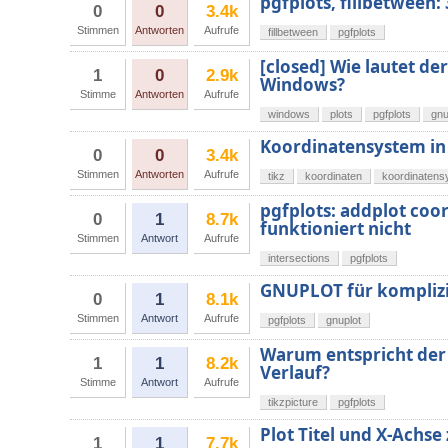
pgfplots, fillbetween:
0
0
3.4k
Stimmen
Antworten
Aufrufe
fillbetween
pgfplots
[closed] Wie lautet de
1
0
2.9k
Windows?
Stimme
Antworten
Aufrufe
windows
plots
pgfplots
gnu
Koordinatensystem in
0
0
3.4k
Stimmen
Antworten
Aufrufe
tikz
koordinaten
koordinatens
pgfplots: addplot coo
0
1
8.7k
funktioniert nicht
Stimmen
Antwort
Aufrufe
intersections
pgfplots
GNUPLOT für kompliz
0
1
8.1k
Stimmen
Antwort
Aufrufe
pgfplots
gnuplot
Warum entspricht der 
1
1
8.2k
Verlauf?
Stimme
Antwort
Aufrufe
tikzpicture
pgfplots
Plot Titel und X-Achse
1
1
7.7k