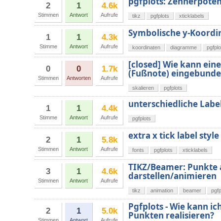
pgfplots: Zehnerpote
2
1
4.6k
Stimmen
Antwort
Aufrufe
tikz
pgfplots
xticklabels
Symbolische y-Koordi
1
1
4.3k
Stimme
Antwort
Aufrufe
koordinaten
diagramme
pgfplo
[closed] Wie kann eine 
0
0
1.7k
(Fußnote) eingebund
Stimmen
Antworten
Aufrufe
skalieren
pgfplots
unterschiedliche Label
1
1
4.4k
Stimme
Antwort
Aufrufe
pgfplots
extra x tick label style
2
1
5.8k
Stimmen
Antwort
Aufrufe
fonts
pgfplots
xticklabels
TIKZ/Beamer: Punkte a
3
1
4.6k
darstellen/animieren
Stimmen
Antwort
Aufrufe
tikz
animation
beamer
pgfp
Pgfplots - Wie kann i
2
1
5.0k
Punkten realisieren?
Stimmen
Antwort
Aufrufe