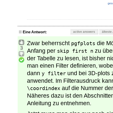
ges
Eine Antwort:
active answers
älteste
Zwar beherrscht
die Mö
pgfplots
3
Anfang per
zu über
skip first n
der Tabelle zu lesen, ist bisher 
man einen Filter definieren, wob
dann
und bei 3D-plots
y filter
anwendet. Im Filterausdruck kan
auf die Nummer der 
\coordindex
Näheres dazu ist den Abschnitte
Anleitung zu entnehmen.