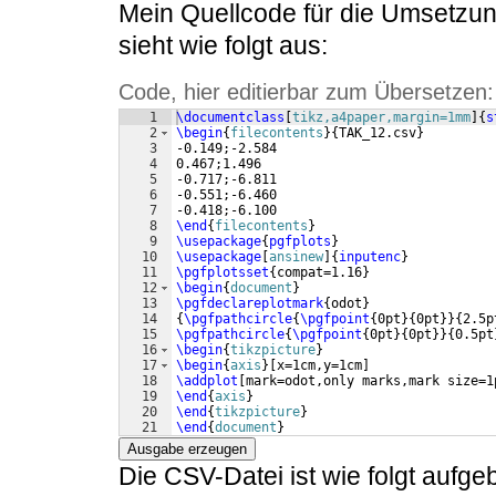
Mein Quellcode für die Umsetzun
sieht wie folgt aus:
Code, hier editierbar zum Übersetzen:
1
\documentclass
[
tikz,a4paper,margin=1mm
]
{
s
2
\begin
{
filecontents
}
{
TAK_12.csv
}
3
-0.149;-2.584
4
0.467;1.496
5
-0.717;-6.811
6
-0.551;-6.460
7
-0.418;-6.100
8
\end
{
filecontents
}
9
\usepackage
{
pgfplots
}
10
\usepackage
[
ansinew
]
{
inputenc
}
11
\pgfplotsset
{
compat=1.16
}
12
\begin
{
document
}
13
\pgfdeclareplotmark
{
odot
}
14
{
\pgfpathcircle
{
\pgfpoint
{
0pt
}
{
0pt
}}
{
2.5p
15
\pgfpathcircle
{
\pgfpoint
{
0pt
}
{
0pt
}}
{
0.5pt
16
\begin
{
tikzpicture
}
17
\begin
{
axis
}
[
x=1cm,y=1cm
]
18
\addplot
[
mark=odot,only marks,mark size=1
19
\end
{
axis
}
20
\end
{
tikzpicture
}
21
\end
{
document
}
Ausgabe erzeugen
Die CSV-Datei ist wie folgt aufge