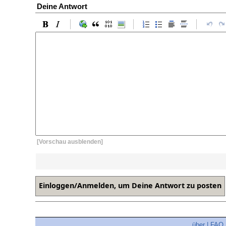
Deine Antwort
[Vorschau ausblenden]
über
|
FAQ