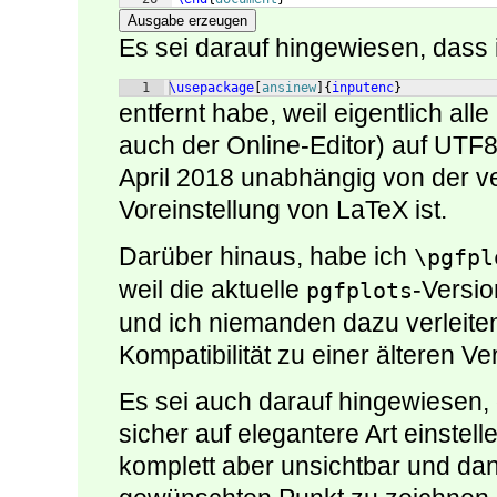
Ausgabe erzeugen
Es sei darauf hingewiesen, dass i
1
\usepackage
[
ansinew
]
{
inputenc
}
entfernt habe, weil eigentlich a
auch der Online-Editor) auf UTF8 
April 2018 unabhängig von der 
Voreinstellung von LaTeX ist.
Darüber hinaus, habe ich
\pgfpl
weil die aktuelle
-Versio
pgfplots
und ich niemanden dazu verleite
Kompatibilität zu einer älteren V
Es sei auch darauf hingewiesen,
sicher auf elegantere Art einstell
komplett aber unsichtbar und dan