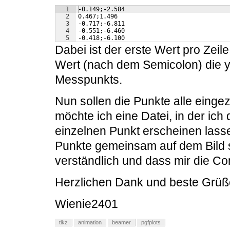
1
-0.149;-2.584
2
0.467;1.496
3
-0.717;-6.811
4
-0.551;-6.460
5
-0.418;-6.100
Dabei ist der erste Wert pro Zeil
Wert (nach dem Semicolon) die y
Messpunkts.
Nun sollen die Punkte alle eing
möchte ich eine Datei, in der ic
einzelnen Punkt erscheinen lass
Punkte gemeinsam auf dem Bild si
verständlich und dass mir die Co
Herzlichen Dank und beste Grüß
Wienie2401
tikz
animation
beamer
pgfplots