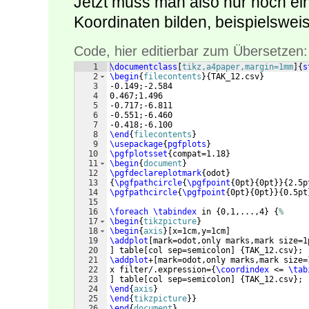
Jetzt muss man also nur noch ein
Koordinaten bilden, beispielswei
Code, hier editierbar zum Übersetzen:
1
\documentclass
[
tikz,a4paper,margin=1mm
]
{
s
2
\begin
{
filecontents
}
{
TAK_12.csv
}
3
-0.149;-2.584
4
0.467;1.496
5
-0.717;-6.811
6
-0.551;-6.460
7
-0.418;-6.100
8
\end
{
filecontents
}
9
\usepackage
{
pgfplots
}
10
\pgfplotsset
{
compat=1.18
}
11
\begin
{
document
}
12
\pgfdeclareplotmark
{
odot
}
13
{
\pgfpathcircle
{
\pgfpoint
{
0pt
}
{
0pt
}}
{
2.5p
14
\pgfpathcircle
{
\pgfpoint
{
0pt
}
{
0pt
}}
{
0.5pt
15
16
\foreach
\tabindex
 in 
{
0,1,...,4
}
{
%
17
\begin
{
tikzpicture
}
18
\begin
{
axis
}
[
x=1cm,y=1cm
]
19
\addplot
[
mark=odot,only marks,mark size=1
20
]
 table
[
col sep=semicolon
]
{
TAK_12.csv
}
;
21
\addplot
+
[
mark=odot,only marks,mark size=
22
x filter/.expression=
{
\coordindex
 <= 
\tab
23
]
 table
[
col sep=semicolon
]
{
TAK_12.csv
}
;
24
\end
{
axis
}
25
\end
{
tikzpicture
}
}
26
\end
{
document
}