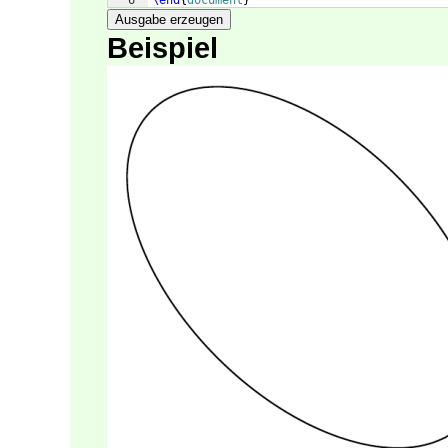
6
\end
{
document
}
Ausgabe erzeugen
Beispiel