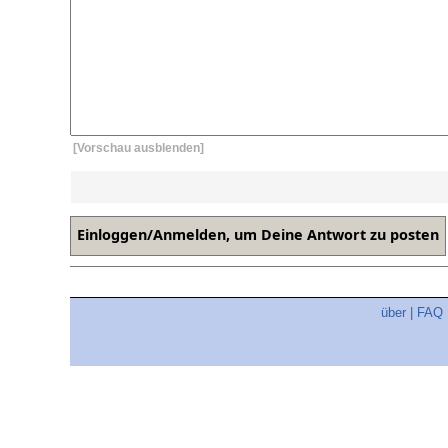
[Vorschau ausblenden]
über
|
FAQ