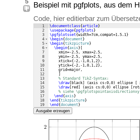
5
Beispiel mit pgfplots, aus dem 
Code, hier editierbar zum Übersetz
1
\documentclass
{
article
}
2
\usepackage
{
pgfplots
}
3
\pgfplotsset
{
width=7cm,compat=1.5.1
}
4
\begin
{
document
}
5
\begin
{
tikzpicture
}
6
\begin
{
axis
}
[
7
    xmin=-2.5, xmax=2.5,
8
    ymin=-2.5, ymax=2.5,
9
    xtick=
{
-2,-1,0,1,2
}
,
10
    ytick=
{
-2,-1,0,1,2
}
,
11
    grid=major,
12
]
13
% Standard TikZ-Syntax:
14
\draw
[
black
]
(
axis cs:0,0
)
 ellipse 
[
 
15
\draw
[
red
]
(
axis cs:0,0
)
 ellipse 
[
rot
16
% siehe \pgfplotspointaxisdirectionxy
17
\end
{
axis
}
18
\end
{
tikzpicture
}
19
\end
{
document
}
Ausgabe erzeugen