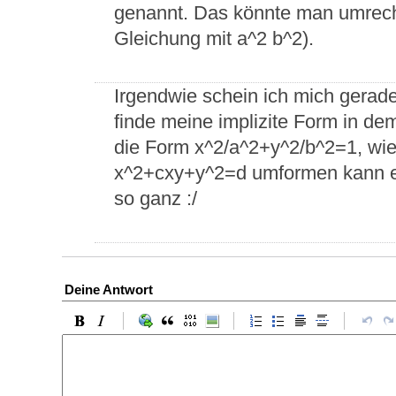
genannt. Das könnte man umrechne
Gleichung mit a^2 b^2).
Irgendwie schein ich mich gerad
finde meine implizite Form in dem
die Form x^2/a^2+y^2/b^2=1, wie 
x^2+cxy+y^2=d umformen kann ers
so ganz :/
Deine Antwort