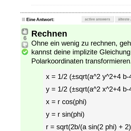
Eine Antwort:
active answers
älteste
Rechnen
6
Ohne ein wenig zu rechnen, geht
kannst deine implizite Gleichun
Polarkoordinaten transformieren
x = 1/2 (±sqrt(a^2 y^2+4 b-
y = 1/2 (±sqrt(a^2 x^2+4 b-
x = r cos(phi)
y = r sin(phi)
r = sqrt(2b/(a sin(2 phi) + 2)