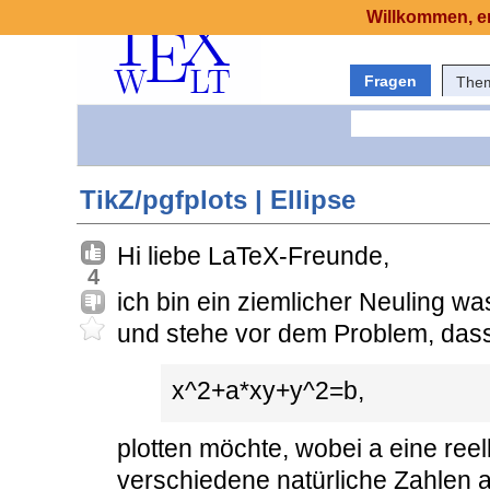
Willkommen, er
Fragen
The
TikZ/pgfplots | Ellipse
Hi liebe LaTeX-Freunde,
4
ich bin ein ziemlicher Neuling w
und stehe vor dem Problem, dass 
x^2+a*xy+y^2=b,
plotten möchte, wobei a eine reel
verschiedene natürliche Zahlen a