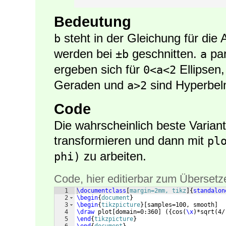
Bedeutung
steht in der Gleichung für die
b
werden bei
geschnitten.
par
±b
a
ergeben sich für
Ellipsen
0<a<2
Geraden und
sind Hyperbel
a>2
Code
Die wahrscheinlich beste Variant
transformieren und dann mit
pl
zu arbeiten.
phi)
Code, hier editierbar zum Übersetz
1
\documentclass
[
margin=2mm, tikz
]
{
standalon
2
\begin
{
document
}
3
\begin
{
tikzpicture
}
[
samples=100, smooth
]
4
\draw
 plot
[
domain=0:360
]
({
cos
(
\x
)
*sqrt
(
4/
5
\end
{
tikzpicture
}