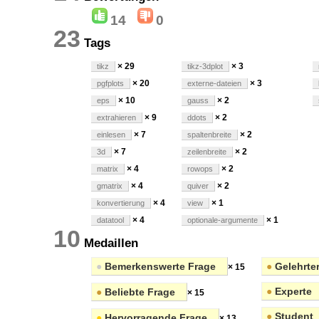
14
0
23
Tags
× 29
× 3
tikz
tikz-3dplot
× 20
× 3
pgfplots
externe-dateien
× 10
× 2
eps
gauss
× 9
× 2
extrahieren
ddots
× 7
× 2
einlesen
spaltenbreite
× 7
× 2
3d
zeilenbreite
× 4
× 2
matrix
rowops
× 4
× 2
gmatrix
quiver
× 4
× 1
konvertierung
view
× 4
× 1
datatool
optionale-argumente
10
Medaillen
●
Bemerkenswerte Frage
●
Gelehrte
× 15
●
Experte
●
Beliebte Frage
× 15
●
Student
●
Hervorragende Frage
× 13