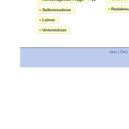
●
Redakteu
●
Selbststudium
●
Lehrer
●
Unterstützer
über
|
FAQ