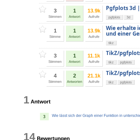
Pgfplots 3d
3
1
13.9k
Stimmen
Antwort
Aufrufe
pgfplots
3d
Wie erhalte 
1
1
13.9k
und einer G
Stimme
Antwort
Aufrufe
tikz
TikZ/pgfplot
3
1
11.1k
Stimmen
Antwort
Aufrufe
tikz
pgfplots
TikZ/pgfplots
4
2
21.1k
Stimmen
Antworten
Aufrufe
tikz
pgfplots
1
Antwort
Wie lässt sich der Graph einer Funktion in untersch
3
14
Bewertungen