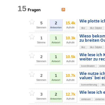
15
Fragen
Wie plotte i
5
2
15.4k
Stimmen
Antworten
Aufrufe
tikz
tikz-3dplot
Wieso bekomm
1
1
10.3k
zu breiten O
Stimme
Antwort
Aufrufe
tikz
tikz-3dplot
Wie lese ich
2
1
10.5k
weiter zu re
Stimmen
Antwort
Aufrufe
koordinaten
exte
Wie nutze ich
2
1
10.7k
values` bei e
Stimmen
Antwort
Aufrufe
konvertierung
tik
Wie lese ich 
3
2
12.7k
Stimmen
Antworten
Aufrufe
einlesen
externe-