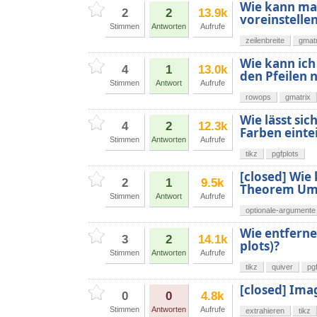
Wie kann man
2
2
13.9k
voreinstelle
Stimmen
Antworten
Aufrufe
zeilenbreite
gmatr
Wie kann ic
4
1
13.0k
den Pfeilen 
Stimmen
Antwort
Aufrufe
rowops
gmatrix
Wie lässt sic
4
2
12.3k
Farben einte
Stimmen
Antworten
Aufrufe
tikz
pgfplots
[closed] Wie
2
1
9.5k
Theorem Um
Stimmen
Antwort
Aufrufe
optionale-argumente
Wie entferne 
3
2
14.1k
plots)?
Stimmen
Antworten
Aufrufe
tikz
quiver
pg
[closed] Ima
0
0
4.8k
Stimmen
Antworten
Aufrufe
extrahieren
tikz