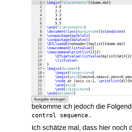
1
\begin
{
filecontents*
}
{
dumm.dat
}
2
    1.0
3
    2.2
4
    3.3
5
    4.4
6
    5.5
7
\end
{
filecontents*
}
8
\documentclass
[
margin=2mm
]
{
standalone
}
9
\usepackage
{
pgfplots
}
10
\usepackage
{
datatool
}
11
\DTLloaddb
[
noheader
]
{
mylist
}
{
dumm.dat
}
12
\newcommand\listvalue
{
}
13
\newcommand\printlist
[
1
]
{
%
14
\DTLgetvalue\listvalue
{
mylist
}
{
#1
}
{
1
}
15
\listvalue
%
16
}
17
\begin
{
document
}
18
\begin
{
tikzpicture
}
19
\begin
{
axis
}
[
xmin=0,xmax=2,ymin=0,yma
20
\node
 at 
(
axis cs:1, 
\printlist
{
4
})
{
h
21
\end
{
axis
}
22
\end
{
tikzpicture
}
23
\end
{
document
}
Ausgabe erzeugen
bekomme ich jedoch die Folgen
control sequence.
Ich schätze mal, dass hier noch 