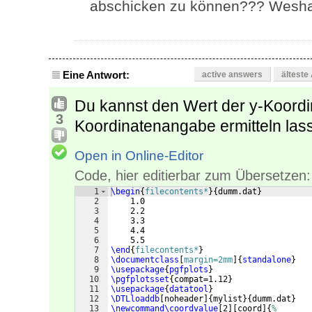
abschicken zu können??? Weshalb
Eine Antwort:
active answers
älteste
Du kannst den Wert der y-Koordin
3
Koordinatenangabe ermitteln la
Open in Online-Editor
Code, hier editierbar zum Übersetzen:
1
\begin
{
filecontents*
}
{
dumm.dat
}
2
    1.0
3
    2.2
4
    3.3
5
    4.4
6
    5.5
7
\end
{
filecontents*
}
8
\documentclass
[
margin=2mm
]
{
standalone
}
9
\usepackage
{
pgfplots
}
10
\pgfplotsset
{
compat=1.12
}
11
\usepackage
{
datatool
}
12
\DTLloaddb
[
noheader
]
{
mylist
}
{
dumm.dat
}
13
\newcommand\coordvalue
[
2
]
[
coord
]
{
%