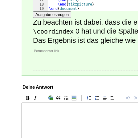
17
\end
{
axis
}
18
\end
{
tikzpicture
}
19
\end
{
document
}
Ausgabe erzeugen
Zu beachten ist dabei, dass die e
0 hat und die Spalte
\coordindex
Das Ergebnis ist das gleiche wie
Permanenter link
Deine Antwort