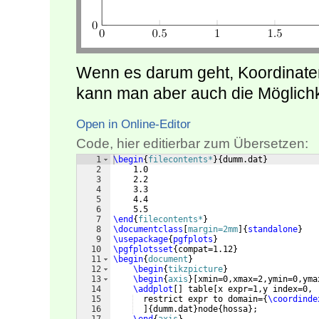
Wenn es darum geht, Koordinate
kann man aber auch die Möglich
Open in Online-Editor
Code, hier editierbar zum Übersetzen:
1
\begin
{
filecontents*
}
{
dumm.dat
}
2
    1.0
3
    2.2
4
    3.3
5
    4.4
6
    5.5
7
\end
{
filecontents*
}
8
\documentclass
[
margin=2mm
]
{
standalone
}
9
\usepackage
{
pgfplots
}
10
\pgfplotsset
{
compat=1.12
}
11
\begin
{
document
}
12
\begin
{
tikzpicture
}
13
\begin
{
axis
}
[
xmin=0,xmax=2,ymin=0,yma
14
\addplot
[
]
 table
[
x expr=1,y index=0,
15
  restrict expr to domain=
{
\coordinde
16
]
{
dumm.dat
}
node
{
hossa
}
;