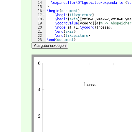
14
\expandafter\DTLgetvalue\expandafter
{
\c
15
}
16
\begin
{
document
}
17
\begin
{
tikzpicture
}
18
\begin
{
axis
}
[
xmin=0,xmax=2,ymin=0,yma
19
\coordvalue
[
ycoord
]
{
4
}
% <- Abspeicher
20
\node
 at 
(
1,
\ycoord
)
{
hossa
}
;
21
\end
{
axis
}
22
\end
{
tikzpicture
}
23
\end
{
document
}
Ausgabe erzeugen