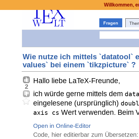
Willkommen, er
Fragen
The
Wie nutze ich mittels `datatool` 
values` bei einem `tikzpicture` ?
Hallo liebe LaTeX-Freunde,
2
ich würde gerne mittels dem
dat
eingelesene (ursprünglich)
doub
Wert verwenden. Beim V
axis cs
Open in Online-Editor
Code, hier editierbar zum Übersetzen: