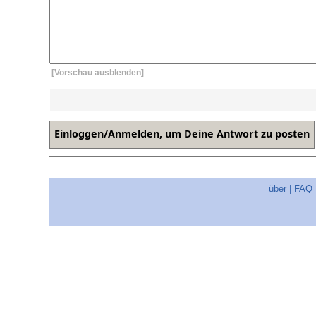
[Vorschau ausblenden]
über
|
FAQ