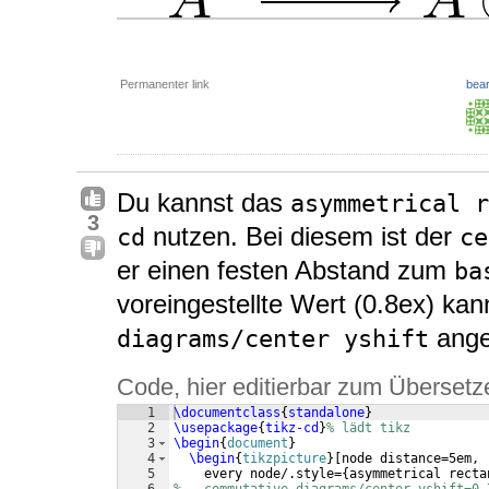
Permanenter link
bear
Du kannst das
asymmetrical r
3
nutzen. Bei diesem ist der
cd
ce
er einen festen Abstand zum
ba
voreingestellte Wert (0.8ex) ka
ange
diagrams/center yshift
Code, hier editierbar zum Übersetz
1
\documentclass
{
standalone
}
2
\usepackage
{
tikz-cd
}
% lädt tikz
3
\begin
{
document
}
4
\begin
{
tikzpicture
}
[
node distance=5em,
5
    every node/.style=
{
asymmetrical recta