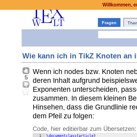
Willkommen, er
Fragen
The
Wie kann ich in TikZ Knoten an i
Wenn ich nodes bzw. Knoten nebe
5
deren Inhalt aufgrund beispielsw
Exponenten unterscheiden, passe
zusammen. In diesem kleinen Be
Hinsehen, dass die Grundlinie re
dem Pfeil zu folgen:
Code, hier editierbar zum Übersetzen:
1
\documentclass
{
article
}