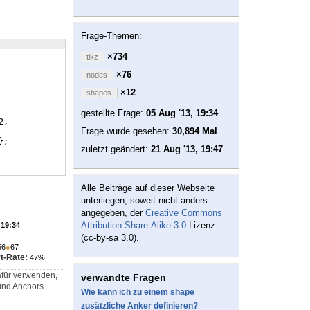
Frage-Themen:
×734
tikz
×76
nodes
×12
shapes
gestellte Frage:
05 Aug '13, 19:34
2,
Frage wurde gesehen:
30,894 Mal
}
;
zuletzt geändert:
21 Aug '13, 19:47
Alle Beiträge auf dieser Webseite
unterliegen, soweit nicht anders
angegeben, der
Creative Commons
Attribution Share-Alike 3.0
Lizenz
 19:34
(cc-by-sa 3.0).
56
●
67
t-Rate:
47%
afür verwenden,
verwandte Fragen
und Anchors
Wie kann ich zu einem shape
zusätzliche Anker definieren?