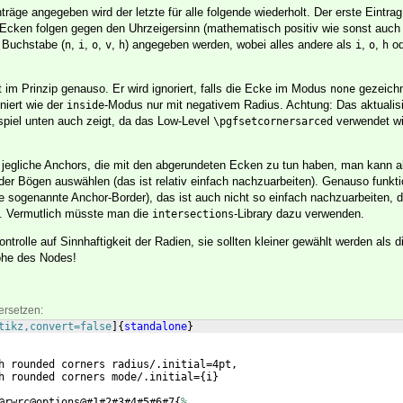
räge angegeben wird der letzte für alle folgende wiederholt. Der erste Eintrag g
Ecken folgen gegen den Uhrzeigersinn (mathematisch positiv wie sonst auch
 Buchstabe (
,
,
,
,
) angegeben werden, wobei alles andere als
,
,
o
n
i
o
v
h
i
o
h
t im Prinzip genauso. Er wird ignoriert, falls die Ecke im Modus
gezeichn
none
niert wie der
-Modus nur mit negativem Radius. Achtung: Das aktualisie
inside
piel unten auch zeigt, da das Low-Level
verwendet wi
\pgfsetcornersarced
jegliche Anchors, die mit den abgerundeten Ecken zu tun haben, man kann a
er Bögen auswählen (das ist relativ einfach nachzuarbeiten). Genauso funkti
e sogenannte Anchor-Border), das ist auch nicht so einfach nachzuarbeiten, d
n. Vermutlich müsste man die
-Library dazu verwenden.
intersections
ntrolle auf Sinnhaftigkeit der Radien, sie sollten kleiner gewählt werden als d
Höhe des Nodes!
ersetzen:
tikz,convert=false
]
{
standalone
}
h rounded corners radius/.initial=4pt,
h rounded corners mode/.initial=
{
i
}
@rwrc@options@#1#2#3#4#5#6#7
{
%