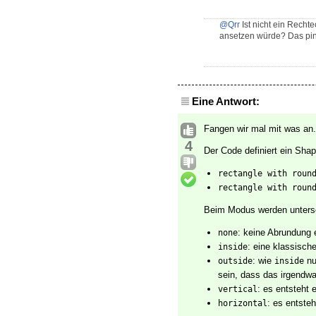
@Qrr
Ist nicht ein Rech
ansetzen würde? Das pink
Eine Antwort:
Fangen wir mal mit was an.
4
Der Code definiert ein Sh
rectangle with roun
rectangle with roun
Beim Modus werden unters
: keine Abrundung e
none
: eine klassisch
inside
: wie
nu
outside
inside
sein, dass das irgendwa
: es entsteht e
vertical
: es entsteh
horizontal