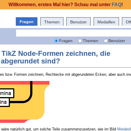
Willkommen, erstes Mal hier? Schau mal unter
FAQ
!
Fragen
Themen
Benutzer
Medaillen
Of
Fragen
Themen
Benutzer
t TikZ Node-Formen zeichnen, die
 abgerundet sind?
pes bzw. Formen zeichnen, Rechtecke mit abgerundeten Ecken, aber auch inv
 wäre natürlich gut, um solche Teile zusammenzusetzen, wie im Bild
Metabo