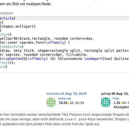
in ein Bild mit multipart-Node:
ersetzen:
article
}
z
}
{
shapes.multipart
}
}
cture
}
yellow!96!black,rectangle, rounded corners=4ex,
ter,inner sep=4ex,font=
\sffamily
]
{
tikzpicture
}
[
draw, very thick, shape=rectangle split, rectangle split parts=
er sep=1ex, rounded corners=0pt, fill=white,
t=
\vphantom
{
Q
}
\sffamily
]
(
A
)
{
Glucosamina 
\nodepart
{
two
}
 Quitina
cture
}
}
;
ure
}
bearbeitet
21 Aug '13, 19:47
gefragt
05 Aug '13,
stefan ♦♦
Felix
18.6k
1.3k
●
18
●
32
●
51
●
54
●
Akzeptier
de hier vermutlich weder verschachtelte TikZ-Pictures noch abgerundete Shapes d
die ein paar wenige, aber wohl definierte
-Keys verwendet. Shapes 
insert path
spätestens bei dem pinken Feld oben rechts hört der Spaß auf.