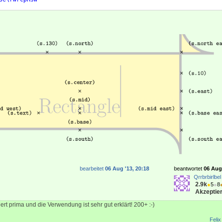
lengthmacro\rwrcpRse
{
#4
}
%
bearbeitet
06 Aug '13, 20:18
beantwortet
06 Aug 
Qrrbrbirlbel
2.9k
●
5
●
8
Akzeptier
ert prima und die Verwendung ist sehr gut erklärt! 200+ :-)
Felix