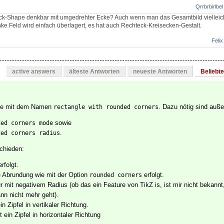
Qrrbrbirlbel
teck-Shape denkbar mit umgedrehter Ecke? Auch wenn man das Gesamtbild vielleic
e Feld wird einfach überlagert, es hat auch Rechteck-Kreisecken-Gestalt.
Felix
active answers
älteste Antworten
neueste Antworten
Beliebt
ape mit dem Namen
. Dazu nötig sind auß
rectangle with rounded corners
sowie
ded corners mode
.
ded corners radius
chieden:
rfolgt.
e Abrundung wie mit der Option
erfolgt.
rounded corners
r mit negativem Radius (ob das ein Feature von TikZ is, ist mir nicht bekannt
nn nicht mehr geht).
in Zipfel in vertikaler Richtung.
t ein Zipfel in horizontaler Richtung