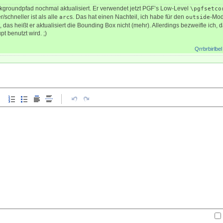
groundpfad nochmal aktualisiert. Er verwendet jetzt PGF’s Low-Level
\pgfsetco
r/schneller ist als alle
s. Das hat einen Nachteil, ich habe für den
-Mod
arc
outside
 das heißt er aktualisiert die Bounding Box nicht (mehr). Allerdings bezweifle ich, 
t benutzt wird. ;)
Qrrbrbirlbel