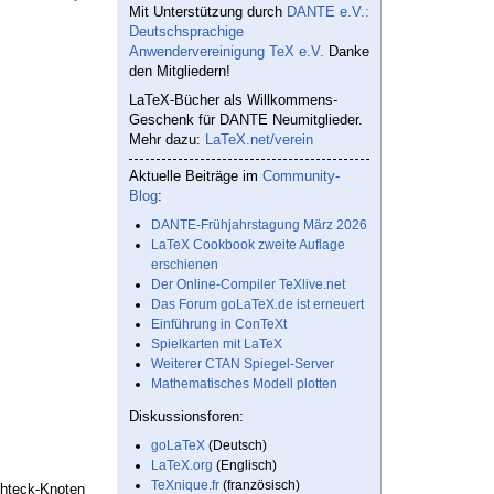
Mit Unterstützung durch
DANTE e.V.:
Deutschsprachige
Anwendervereinigung TeX e.V.
Danke
den Mitgliedern!
LaTeX-Bücher als Willkommens-
Geschenk für DANTE Neumitglieder.
Mehr dazu:
LaTeX.net/verein
Aktuelle Beiträge im
Community-
Blog
:
DANTE-Frühjahrstagung März 2026
LaTeX Cookbook zweite Auflage
erschienen
Der Online-Compiler TeXlive.net
Das Forum goLaTeX.de ist erneuert
Einführung in ConTeXt
Spielkarten mit LaTeX
Weiterer CTAN Spiegel-Server
Mathematisches Modell plotten
Diskussionsforen:
goLaTeX
(Deutsch)
LaTeX.org
(Englisch)
TeXnique.fr
(französisch)
chteck-Knoten