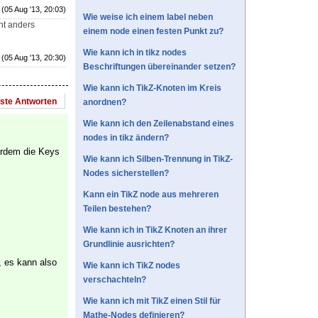
(05 Aug '13, 20:03)
Wie weise ich einem label neben
ht anders
einem node einen festen Punkt zu?
Wie kann ich in tikz nodes
(05 Aug '13, 20:30)
Beschriftungen übereinander setzen?
Wie kann ich TikZ-Knoten im Kreis
este Antworten
anordnen?
Wie kann ich den Zeilenabstand eines
nodes in tikz ändern?
erdem die Keys
Wie kann ich Silben-Trennung in TikZ-
Nodes sicherstellen?
Kann ein TikZ node aus mehreren
Teilen bestehen?
Wie kann ich in TikZ Knoten an ihrer
Grundlinie ausrichten?
, es kann also
Wie kann ich TikZ nodes
verschachteln?
Wie kann ich mit TikZ einen Stil für
Mathe-Nodes definieren?