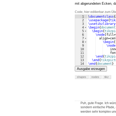
mit abgerundeten Ecken, dar
Code, hier editierbar zum Üb
1
\documentclass
{
2
\usepackage
{
tik
3
\usetikzlibrary
4
\begin
{
document
5
\begin
{
tikzpi
6
\node
[
fill=
7
  align=cen
8
\begin
{
9
\node
10
    inn
11
    fon
12
\end
{
tikzpi
13
\end
{
tikzpict
14
\end
{
document
}
Ausgabe erzeugen
shapes
nodes
tikz
Puh, gute Frage. Ich wür
sondern einfache Pfade, 
werden sehr komplex und 