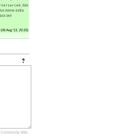
, das
rnersarced
us keine extra
dass der
(06 Aug '13, 20:20)
Community Wiki: