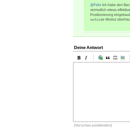
@Felix
Ich habe den Back
vermutlich etwas effektive
Positionierung eingebaut,
-Modus überhaup
outside
Deine Antwort
[Vorschau ausblenden]