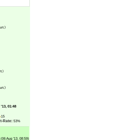
'13, 01:48
●
15
t-Rate:
53%
(06 Aug '13, 08:59)