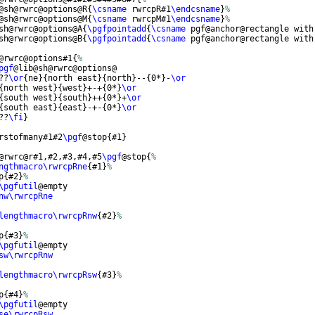
@sh@rwrc@options@R
{
\csname
 rwrcpR#1
\endcsname
}
%
@sh@rwrc@options@M
{
\csname
 rwrcpM#1
\endcsname
}
%
sh@rwrc@options@A
{
\pgfpointadd
{
\csname
 pgf@anchor@rectangle with
sh@rwrc@options@B
{
\pgfpointadd
{
\csname
 pgf@anchor@rectangle with
@rwrc@options#1
{
%
pgf
@lib@sh@rwrc@options@
??
\or
{
ne
}
{
north east
}
{
north
}
--
{
0*
}
-
\or
{
north west
}
{
west
}
+-+
{
0*
}
\or
{
south west
}
{
south
}
++
{
0*
}
+
\or
{
south east
}
{
east
}
-+-
{
0*
}
\or
??
\fi
}
rstofmany#1#2
\pgf
@stop
{
#1
}
@rwrc@r#1,#2,#3,#4,#5
\pgf
@stop
{
%
ngthmacro\rwrcpRne
{
#1
}
%
p
{
#2
}
%
\pgfutil
@empty
nw\rwrcpRne
lengthmacro\rwrcpRnw
{
#2
}
%
p
{
#3
}
%
\pgfutil
@empty
sw\rwrcpRnw
lengthmacro\rwrcpRsw
{
#3
}
%
p
{
#4
}
%
\pgfutil
@empty
se\rwrcpRsw