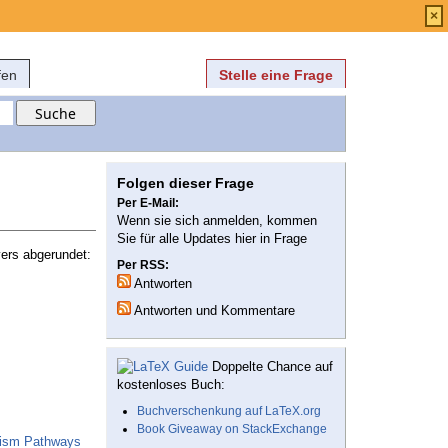
Anmelden
über
FAQ
×
fen
Stelle eine Frage
Folgen dieser Frage
Per E-Mail:
Wenn sie sich anmelden, kommen
Sie für alle Updates hier in Frage
ers abgerundet:
Per RSS:
Antworten
Antworten und Kommentare
Doppelte Chance auf
kostenloses Buch:
Buchverschenkung auf LaTeX.org
Book Giveaway on StackExchange
lism Pathways