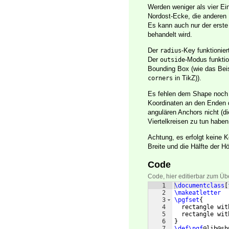
Werden weniger als vier Eint
Nordost-Ecke, die anderen 
Es kann auch nur der erste
behandelt wird.
Der
-Key funktionier
radius
Der
-Modus funktio
outside
Bounding Box (wie das Beis
in TikZ)).
corners
Es fehlen dem Shape noch 
Koordinaten an den Enden d
angulären Anchors nicht (di
Viertelkreisen zu tun habe
Achtung, es erfolgt keine Ko
Breite und die Hälfte der 
Code
Code, hier editierbar zum Üb
1
\documentclass
[
2
\makeatletter
3
\pgfset
{
4
  rectangle wit
5
  rectangle wit
6
}
7
\def\pgf
@lib@sh