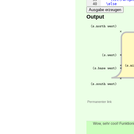
40
\else
41
\pgfmathset
Ausgabe erzeugen
Output
Permanenter link
Wow, sehr cool! Funktioni