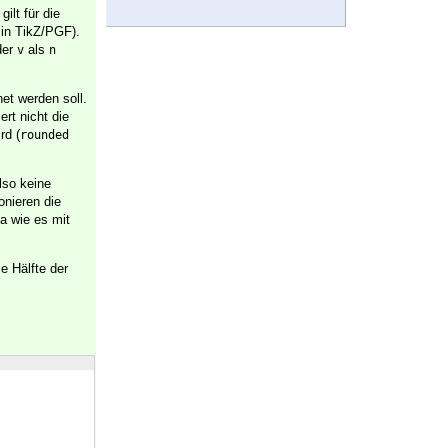
ilt für die
 in TikZ/PGF).
der
als
v
n
et werden soll.
rt nicht die
rd (
rounded 
lso keine
onieren die
a wie es mit
ie Hälfte der