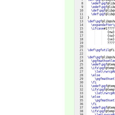
8
\edef\pgf
@lib
9
\edef\pgf
@lib
10
\def\pgf
@lib@
11
\def\pgf
@lib@
12
}
13
\def\pgf
@lib@sh
14
\expandafter\
15
\ifcase
#1????
16
{
nw
}
17
{
sw
}
18
{
se
}
19
   ????
20
21
\def\pgfutil
@fi
22
23
\def\pgf
@lib@sh
24
\pgfmathsetle
25
\edef\pgf
@tem
26
\ifx\pgf
@temp
27
\let\rwrcpR
28
\else
29
\pgfmathset
30
\fi
31
\edef\pgf
@tem
32
\ifx\pgf
@temp
33
\let\rwrcpR
34
\else
35
\pgfmathset
36
\fi
37
\edef\pgf
@tem
38
\ifx\pgf
@temp
39
\let\rwrcpR