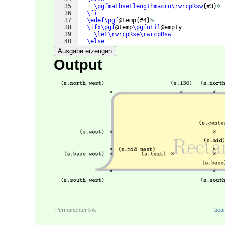
35
\pgfmathsetlengthmacro\rwrcpRsw
{
#3
}
%
36
\fi
37
\edef\pgf
@temp
{
#4
}
%
38
\ifx\pgf
@temp
\pgfutil
@empty
39
\let\rwrcpRse\rwrcpRsw
40
\else
41
\pgfmathsetlengthmacro\rwrcpRse
{
#4
}
%
Ausgabe erzeugen
Output
Permanenter link
bear