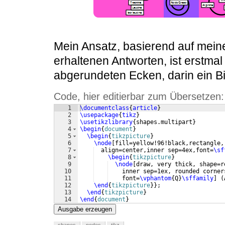
Mein Ansatz, basierend auf mei
erhaltenen Antworten, ist erstma
abgerundeten Ecken, darin ein Bi
Code, hier editierbar zum Übersetzen:
1
\documentclass
{
article
}
2
\usepackage
{
tikz
}
3
\usetikzlibrary
{
shapes.multipart
}
4
\begin
{
document
}
5
\begin
{
tikzpicture
}
6
\node
[
fill=yellow!96!black,rectangle,
7
  align=center,inner sep=4ex,font=
\sf
8
\begin
{
tikzpicture
}
9
\node
[
draw, very thick, shape=r
10
    inner sep=1ex, rounded corner
11
    font=
\vphantom
{
Q
}
\sffamily
]
(
12
\end
{
tikzpicture
}
}
;
13
\end
{
tikzpicture
}
14
\end
{
document
}
Ausgabe erzeugen