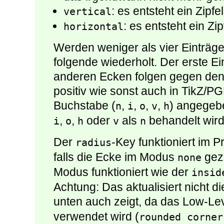
: es entsteht ein Zipfe
vertical
: es entsteht ein Zi
horizontal
Werden weniger als vier Einträge 
folgende wiederholt. Der erste Ein
anderen Ecken folgen gegen den
positiv wie sonst auch in TikZ/P
Buchstabe (
,
,
,
,
) angegebe
n
i
o
v
h
,
,
oder
als
behandelt wird
i
o
h
v
n
Der
-Key funktioniert im P
radius
falls die Ecke im Modus
geze
none
Modus funktioniert wie der
insid
Achtung: Das aktualisiert nicht d
unten auch zeigt, da das Low-Le
verwendet wird (
rounded corner