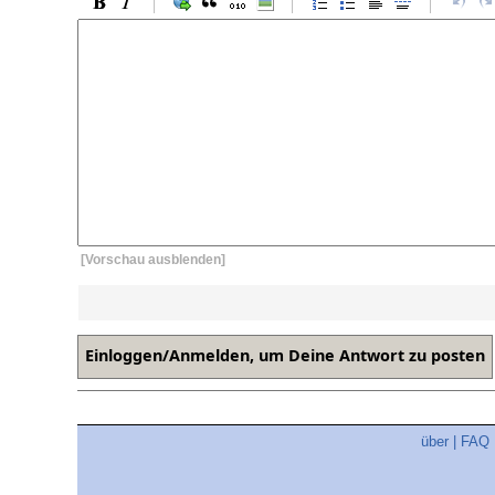
[Vorschau ausblenden]
über
|
FAQ