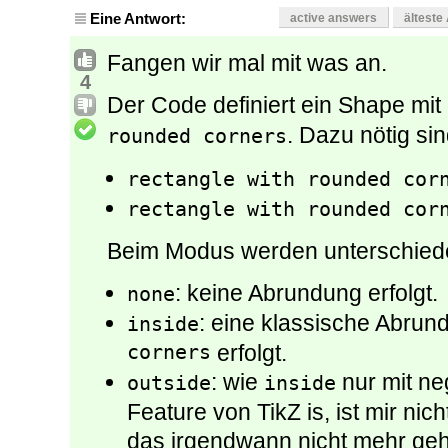
Eine Antwort:
active answers
älteste
Fangen wir mal mit was an.
4
Der Code definiert ein Shape m
. Dazu nötig s
rounded corners
rectangle with rounded cor
rectangle with rounded cor
Beim Modus werden unterschied
: keine Abrundung erfolgt.
none
: eine klassische Abrun
inside
corners
erfolgt.
: wie
nur mit ne
outside
inside
Feature von TikZ is, ist mir nic
das irgendwann nicht mehr geh