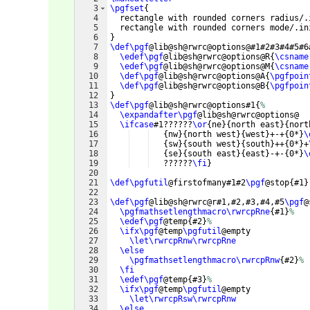
3
\pgfset
{
4
  rectangle with rounded corners radius/.
5
  rectangle with rounded corners mode/.in
6
}
7
\def\pgf
@lib@sh@rwrc@options@#1#2#3#4#5#6
8
\edef\pgf
@lib@sh@rwrc@options@R
{
\csname
9
\edef\pgf
@lib@sh@rwrc@options@M
{
\csname
10
\def\pgf
@lib@sh@rwrc@options@A
{
\pgfpoin
11
\def\pgf
@lib@sh@rwrc@options@B
{
\pgfpoin
12
}
13
\def\pgf
@lib@sh@rwrc@options#1
{
%
14
\expandafter\pgf
@lib@sh@rwrc@options@
15
\ifcase
#1??????
\or
{
ne
}
{
north east
}
{
nort
16
{
nw
}
{
north west
}
{
west
}
+-+
{
0*
}
\
17
{
sw
}
{
south west
}
{
south
}
++
{
0*
}
+
18
{
se
}
{
south east
}
{
east
}
-+-
{
0*
}
\
19
   ??????
\fi
}
20
21
\def\pgfutil
@firstofmany#1#2
\pgf
@stop
{
#1
}
22
23
\def\pgf
@lib@sh@rwrc@r#1,#2,#3,#4,#5
\pgf
@
24
\pgfmathsetlengthmacro\rwrcpRne
{
#1
}
%
25
\edef\pgf
@temp
{
#2
}
%
26
\ifx\pgf
@temp
\pgfutil
@empty
27
\let\rwrcpRnw\rwrcpRne
28
\else
29
\pgfmathsetlengthmacro\rwrcpRnw
{
#2
}
%
30
\fi
31
\edef\pgf
@temp
{
#3
}
%
32
\ifx\pgf
@temp
\pgfutil
@empty
33
\let\rwrcpRsw\rwrcpRnw
34
\else