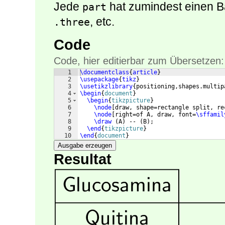
Jede
hat zumindest einen B
part
, etc.
.three
Code
Code, hier editierbar zum Übersetzen:
1
\documentclass
{
article
}
2
\usepackage
{
tikz
}
3
\usetikzlibrary
{
positioning,shapes.multip
4
\begin
{
document
}
5
\begin
{
tikzpicture
}
6
\node
[
draw, shape=rectangle split, re
7
\node
[
right=of A, draw, font=
\sffamil
8
\draw
(
A
)
 -- 
(
B
)
;
9
\end
{
tikzpicture
}
10
\end
{
document
}
Ausgabe erzeugen
Resultat