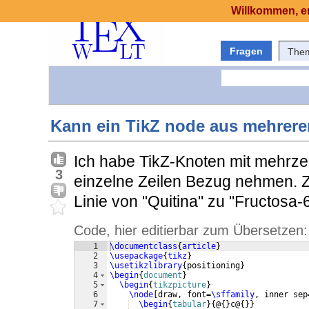
Willkommen, er
Fragen
The
Kann ein TikZ node aus mehrere
Ich habe TikZ-Knoten mit mehrzei
3
einzelne Zeilen Bezug nehmen. Z
Linie von "Quitina" zu "Fructosa-
Code, hier editierbar zum Übersetzen:
1
\documentclass
{
article
}
2
\usepackage
{
tikz
}
3
\usetikzlibrary
{
positioning
}
4
\begin
{
document
}
5
\begin
{
tikzpicture
}
6
\node
[
draw, font=
\sffamily
, inner sep
7
\begin
{
tabular
}
{
@
{
}
c@
{
}}