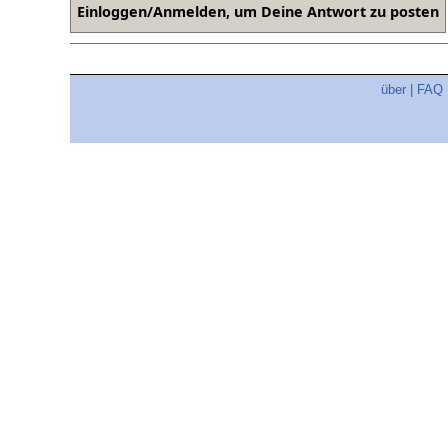
über
|
FAQ