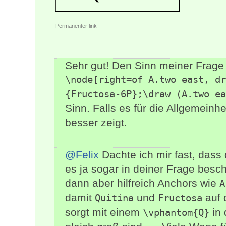
Permanenter link
Sehr gut! Den Sinn meiner Frage 
\node[right=of A.two east, dr
{Fructosa-6P};\draw (A.two ea
Sinn. Falls es für die Allgemeinh
besser zeigt.
@Felix
Dachte ich mir fast, dass 
es ja sogar in deiner Frage beschr
dann aber hilfreich Anchors wie
A
damit
und
auf 
Quitina
Fructosa
sorgt mit einem
in
\vphantom{Q}