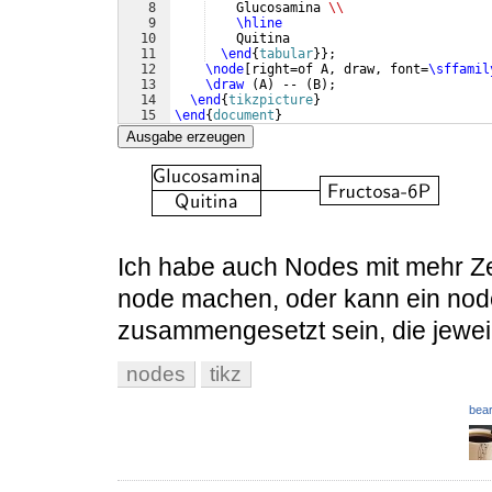
8
    Glucosamina 
\\
9
\hline
10
    Quitina
11
\end
{
tabular
}
}
;
12
\node
[
right=of A, draw, font=
\sffamil
13
\draw
(
A
)
 -- 
(
B
)
;
14
\end
{
tikzpicture
}
15
\end
{
document
}
Ausgabe erzeugen
Ich habe auch Nodes mit mehr Zei
node machen, oder kann ein nod
zusammengesetzt sein, die jewei
nodes
tikz
bear