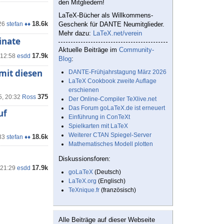
den Mitgliedern!
LaTeX-Bücher als Willkommens-
18.6k
26
stefan ♦♦
Geschenk für DANTE Neumitglieder.
Mehr dazu:
LaTeX.net/verein
inate
Aktuelle Beiträge im
Community-
17.9k
 12:58
esdd
Blog
:
mit diesen
DANTE-Frühjahrstagung März 2026
LaTeX Cookbook zweite Auflage
erschienen
375
5, 20:32
Ross
Der Online-Compiler TeXlive.net
Das Forum goLaTeX.de ist erneuert
uf
Einführung in ConTeXt
Spielkarten mit LaTeX
Weiterer CTAN Spiegel-Server
18.6k
33
stefan ♦♦
Mathematisches Modell plotten
Diskussionsforen:
17.9k
 21:29
esdd
goLaTeX
(Deutsch)
LaTeX.org
(Englisch)
TeXnique.fr
(französisch)
Alle Beiträge auf dieser Webseite