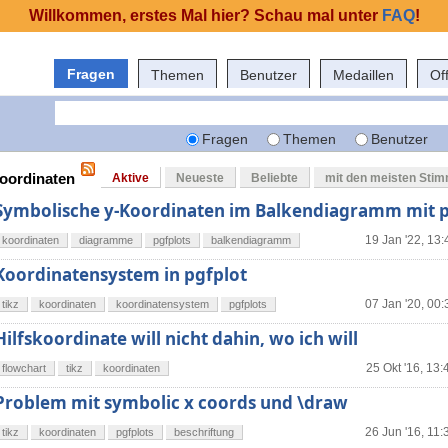
Willkommen, erstes Mal hier? Schau mal unter
FAQ
!
Fragen
Themen
Benutzer
Medaillen
Of
Fragen
Themen
Benutzer
koordinaten
Aktive
Neueste
Beliebte
mit den meisten Sti
Symbolische y-Koordinaten im Balkendiagramm mit p
19 Jan '22, 13:
koordinaten
diagramme
pgfplots
balkendiagramm
Koordinatensystem in pgfplot
07 Jan '20, 00:
tikz
koordinaten
koordinatensystem
pgfplots
Hilfskoordinate will nicht dahin, wo ich will
25 Okt '16, 13:
flowchart
tikz
koordinaten
Problem mit symbolic x coords und \draw
26 Jun '16, 11:
tikz
koordinaten
pgfplots
beschriftung