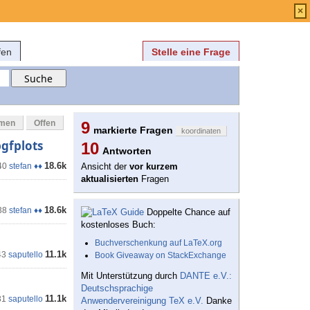
Anmelden
über
FAQ
×
fen
Stelle eine Frage
mmen
Offen
9
markierte Fragen
koordinaten
gfplots
10
Antworten
18.6k
40
stefan ♦♦
Ansicht der
vor kurzem
aktualisierten
Fragen
18.6k
38
stefan ♦♦
Doppelte Chance auf
kostenloses Buch:
Buchverschenkung auf LaTeX.org
11.1k
43
saputello
Book Giveaway on StackExchange
Mit Unterstützung durch
DANTE e.V.:
Deutschsprachige
11.1k
31
saputello
Anwendervereinigung TeX e.V.
Danke