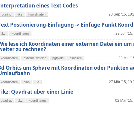
Interpretation eines Text Codes
28 Sep '15, 18:
rotating
tikz
koordinaten
Text Postionierung-Einfügung -> Einfüge Punkt Koord
29 Jun '15,
tikz
koordinaten
Wie lese ich Koordinaten einer externen Datei ein um 
weiter zu rechnen?
23 Mai '1
koordinaten
externe-dateien
pgfplots
einlesen
3d Orbits um Sphäre mit Koordinaten oder Punkten a
Umlaufbahn
27 Mär '15, 19:
koordinaten
plan
3d
Tikz: Quadrat über einer Linie
02 Mär '15,
quadrat
tikz
koordinaten