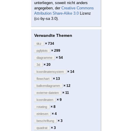
unterliegen, soweit nicht anders
angegeben, der
Creative Commons
Attribution Share-Alike 3.0
Lizenz
(cc-by-sa 3.0).
Verwandte Themen
× 734
tikz
× 299
pgfplots
× 54
diagramme
× 20
3d
× 14
koordinatensystem
× 13
flowchart
× 12
balkendiagramm
× 11
externe-dateien
× 9
koordinaten
× 8
rotating
× 4
einlesen
× 3
beschriftung
× 3
quadrat