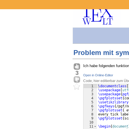
Problem mit sym
Ich habe folgenden funktio
3
Open in Online-Editor
Code, hier editierbar zum Üb
1
\documentclass
[
2
\usepackage
[
utf
3
\usepackage
{
pgf
4
\pgfplotsset
{
co
5
\usetikzlibrary
6
\pgfkeys
{
/pgf/n
7
\pgfplotsset
{
 e
8
every tick labe
9
\pgfplotsset
{
sc
10
11
\begin
{
document