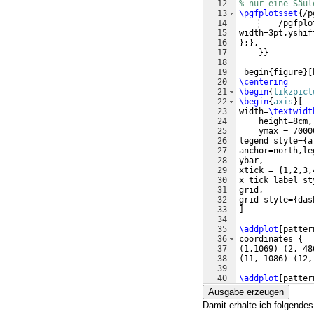
12
% nur eine Säul
13
\pgfplotsset
{
/p
14
    /pgfplo
15
width=3pt,yshif
16
}
;
}
,
17
}}
18
19
 begin
{
figure
}
[
20
\centering
21
\begin
{
tikzpict
22
\begin
{
axis
}
[
23
width=
\textwidt
24
    height=8cm,
25
    ymax = 7000
26
legend style=
{
a
27
anchor=north,le
28
ybar,
29
xtick = 
{
1,2,3,
30
x tick label st
31
grid,
32
grid style=
{
das
33
]
34
35
\addplot
[
patter
36
coordinates 
{
37
(
1,1069
)
(
2, 48
38
(
11, 1086
)
(
12,
39
40
\addplot
[
patter
41
coordinates 
{
Ausgabe erzeugen
Damit erhalte ich folgende