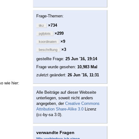
Frage-Themen:
×734
tikz
×299
pgfplots
×9
koordinaten
×3
beschriftung
gestellte Frage:
25 Jun '16, 19:14
Frage wurde gesehen:
10,983 Mal
zuletzt geändert:
26 Jun '16, 11:31
o wie hier:
Alle Beiträge auf dieser Webseite
unterliegen, soweit nicht anders
angegeben, der
Creative Commons
Attribution Share-Alike 3.0
Lizenz
(cc-by-sa 3.0).
verwandte Fragen