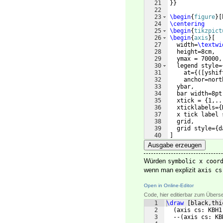
21
}}
22
23
\begin
{
figure
}
[
24
\centering
25
\begin
{
tikzpict
26
\begin
{
axis
}
[
27
  width=
\textwi
28
  height=8cm,
29
  ymax = 70000,
30
  legend style=
31
    at=
{([
yshif
32
    anchor=nort
33
  ybar,
34
  bar width=8pt
35
  xtick = 
{
1,..
36
  xticklabels=
{
37
  x tick label 
38
  grid,
39
  grid style=
{
d
40
]
41
Ausgabe erzeugen
Würden
symbolic x coor
wenn man explizit
axis cs
Open in Online-Editor
Code, hier editierbar zum Übers
1
\draw
[
black,thi
2
(
axis cs: KBH1
3
  --
(
axis cs: KB