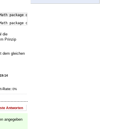
Math package documentation for explanation.Type H <return> for i
Math package documentation for explanation.Type H <return> for i
l die
Im Prinzip
it dem gleichen
 19:14
t-Rate:
0%
este Antworten
len angegeben