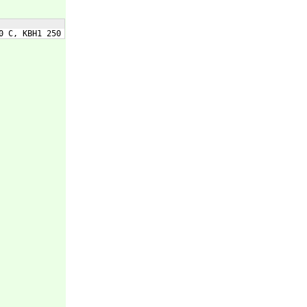
0 C, KBH1 250 D, KBH1 350 A, KBH1 350 B, KBH1 350 C, KBH1 350 D,