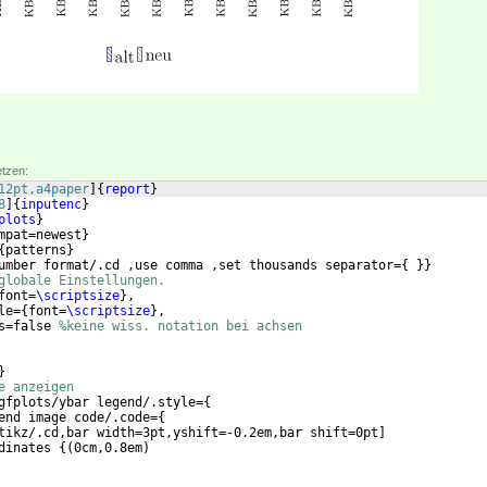
etzen:
12pt,a4paper
]
{
report
}
8
]
{
inputenc
}
plots
}
mpat=newest
}
{
patterns
}
umber format/.cd ,use comma ,set thousands separator=
{
}}
globale Einstellungen.
font=
\scriptsize
}
,
le=
{
font=
\scriptsize
}
, 
s=false 
%keine wiss. notation bei achsen
}
e anzeigen
gfplots/ybar legend/.style=
{
end image code/.code=
{
tikz/.cd,bar width=3pt,yshift=-0.2em,bar shift=0pt
]
dinates 
{(
0cm,0.8em
)