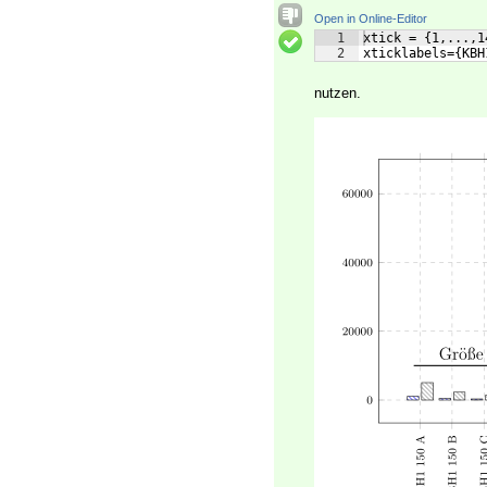
Open in Online-Editor
1
xtick = {1,...,1
2
xticklabels={KBH
nutzen.