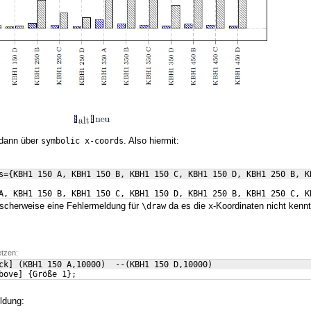
 dann über
. Also hiermit:
symbolic x-coords
s={KBH1 150 A, KBH1 150 B, KBH1 150 C, KBH1 150 D, KBH1 250 B, K
A, KBH1 150 B, KBH1 150 C, KBH1 150 D, KBH1 250 B, KBH1 250 C, K
scherweise eine Fehlermeldung für
da es die
-Koordinaten nicht kennt
\draw
x
etzen:
ck
]
(
KBH1 150 A,10000
)
  --
(
KBH1 150 D,10000
)
bove
]
{
Größe 1
}
;
ldung: