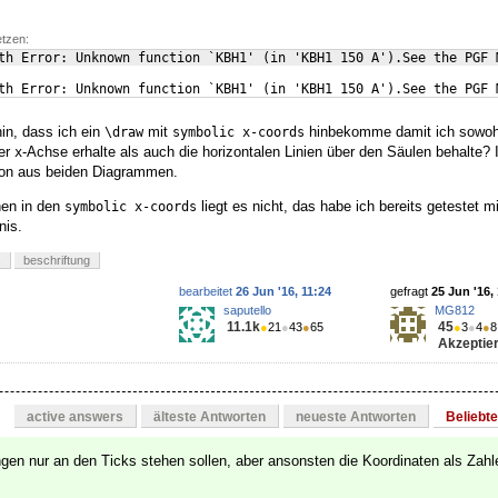
etzen:
th Error: Unknown function `KBH1' 
(
in 'KBH1 150 A'
)
.See the PGF 
th Error: Unknown function `KBH1' 
(
in 'KBH1 150 A'
)
.See the PGF 
in, dass ich ein
mit
hinbekomme damit ich sowoh
\draw
symbolic x-coords
der
-Achse erhalte als auch die horizontalen Linien über den Säulen behalte? 
x
ion aus beiden Diagrammen.
hen in den
liegt es nicht, das habe ich bereits getestet m
symbolic x-coords
nis.
s
beschriftung
bearbeitet
26 Jun '16, 11:24
gefragt
25 Jun '16,
saputello
MG812
11.1k
45
●
21
●
43
●
65
●
3
●
4
●
8
Akzeptier
active answers
älteste Antworten
neueste Antworten
Beliebt
gen nur an den Ticks stehen sollen, aber ansonsten die Koordinaten als Zah