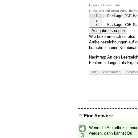
Open in Online-Editor
Code, hier editierbar zum Übers
1
! Package PGF Ma
2
3
! Package PGF Ma
Ausgabe erzeugen
Wie bekomme ich es also h
Artikelbezeichnungen auf 
brauche ich eine Kombinat
Nachtrag: An den Leerzeic
Fehlermeldungen als Ergeb
tikz
koordinaten
pgfplot
Eine Antwort:
Wenn die Artikelbezeichnun
werden, dann kannst Du
3