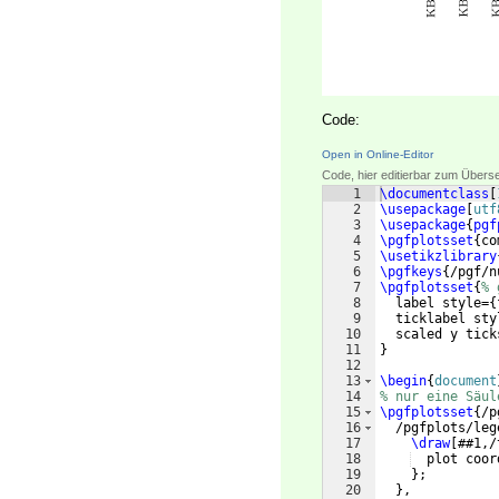
Code:
Open in Online-Editor
Code, hier editierbar zum Übers
1
\documentclass
[
2
\usepackage
[
utf
3
\usepackage
{
pgf
4
\pgfplotsset
{
co
5
\usetikzlibrary
6
\pgfkeys
{
/pgf/n
7
\pgfplotsset
{
% 
8
  label style=
{
9
  ticklabel sty
10
  scaled y tick
11
}
12
13
\begin
{
document
14
% nur eine Säul
15
\pgfplotsset
{
/p
16
  /pgfplots/leg
17
\draw
[
##1,/
18
  plot coor
19
}
;
20
}
,