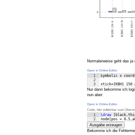
Normalerweise geht das ja
Open in Online-Editor
1
symbolic x coord
2
3
xtick={KBH1 150 
Nur dann bekomme ich logi
nun aber:
Open in Online-Editor
Code, hier editierbar zum Übers
1
\draw
[
black,thi
2
node
[
pos = 0.5,a
Ausgabe erzeugen
Bekomme ich die Fehlerme