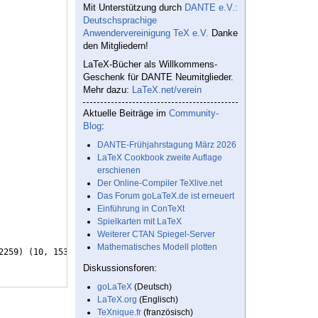
Mit Unterstützung durch
DANTE e.V.:
Deutschsprachige
Anwendervereinigung TeX e.V.
Danke
den Mitgliedern!
LaTeX-Bücher als Willkommens-
Geschenk für DANTE Neumitglieder.
Mehr dazu:
LaTeX.net/verein
Aktuelle Beiträge im
Community-
Blog
:
DANTE-Frühjahrstagung März 2026
LaTeX Cookbook zweite Auflage
erschienen
Der Online-Compiler TeXlive.net
Das Forum goLaTeX.de ist erneuert
Einführung in ConTeXt
Spielkarten mit LaTeX
Weiterer CTAN Spiegel-Server
Mathematisches Modell plotten
2259
)
(
10, 1539
)
Diskussionsforen:
goLaTeX
(Deutsch)
LaTeX.org
(Englisch)
TeXnique.fr
(französisch)