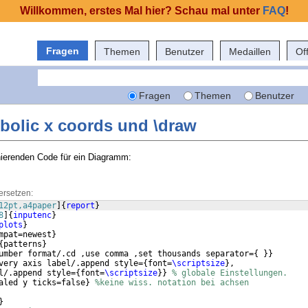
Willkommen, erstes Mal hier? Schau mal unter
FAQ
!
Fragen
Themen
Benutzer
Medaillen
Of
Fragen
Themen
Benutzer
bolic x coords und \draw
nierenden Code für ein Diagramm:
ersetzen:
12pt,a4paper
]
{
report
}
8
]
{
inputenc
}
plots
}
mpat=newest
}
{
patterns
}
umber format/.cd ,use comma ,set thousands separator=
{
}}
very axis label/.append style=
{
font=
\scriptsize
}
,  
l/.append style=
{
font=
\scriptsize
}}
% globale Einstellungen.
aled y ticks=false
}
%keine wiss. notation bei achsen
}