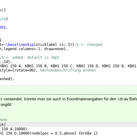
h!
]
ure
}
dth
,
{
t=-
\baselineskip
]
xticklabel cs:.5
)}
,
% <- changed
h,legend columns=-1, draw=none
}
,
,
% <- added: default is 10pt
.,14
}
,
KBH1 150 A, KBH1 150 B, KBH1 150 C, KBH1 150 D, KBH1 250 B, KBH1
style=
{
rotate=90
}
, 
%Achsenbeschriftung drehen
ashed
}
, 
verwendet, könnte man sie auch in Koordinatenangaben für den
Befe
ds
\draw
angibt:
etzen:
ck
]
 150 A,10000
)
H1 150 D,10000
)
node
[
pos = 0.5,above
]
{
Größe 1
}