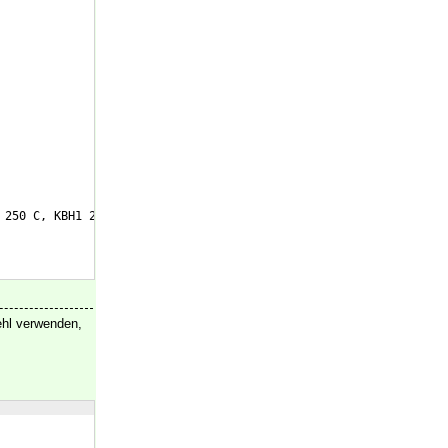
 250 C, KBH1 250 D, KBH1 350 A, KBH1 350 B, KBH1 350 C, KBH1 350
hl verwenden,