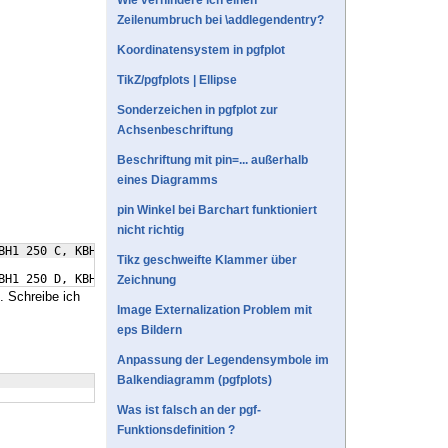
Wie verhindere ich einen
Zeilenumbruch bei \addlegendentry?
Koordinatensystem in pgfplot
TikZ/pgfplots | Ellipse
Sonderzeichen in pgfplot zur
Achsenbeschriftung
Beschriftung mit pin=... außerhalb
eines Diagramms
pin Winkel bei Barchart funktioniert
nicht richtig
BH1 250 C, KBH1 250 D, KBH1 350 A, KBH1 350 B, KBH1 350 C, KBH1 
Tikz geschweifte Klammer über
BH1 250 D, KBH1 350 A, KBH1 350 B, KBH1 350 C, KBH1 350 D, KBH1 
Zeichnung
. Schreibe ich
Image Externalization Problem mit
eps Bildern
Anpassung der Legendensymbole im
Balkendiagramm (pgfplots)
Was ist falsch an der pgf-
Funktionsdefinition ?