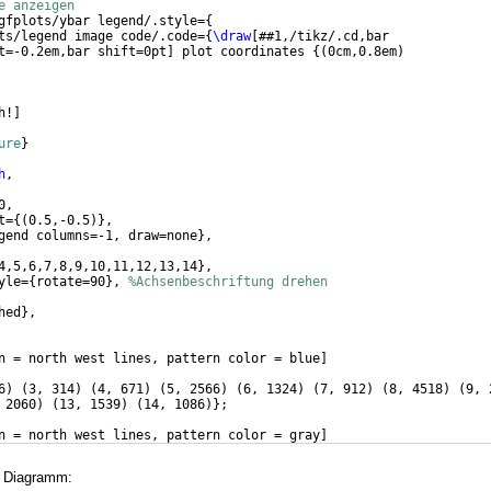
e anzeigen
gfplots/ybar legend/.style=
{
ts/legend image code/.code=
{
\draw
[
##1,/tikz/.cd,bar
t=-0.2em,bar shift=0pt
]
 plot coordinates 
{(
0cm,0.8em
)
h!
]
ure
}
h
,
0,
t=
{(
0.5,-0.5
)}
,
gend columns=-1, draw=none
}
,
4,5,6,7,8,9,10,11,12,13,14
}
,
yle=
{
rotate=90
}
, 
%Achsenbeschriftung drehen
hed
}
, 
n = north west lines, pattern color = blue
]
6
)
(
3, 314
)
(
4, 671
)
(
5, 2566
)
(
6, 1324
)
(
7, 912
)
(
8, 4518
)
(
9, 
 2060
)
(
13, 1539
)
(
14, 1086
)}
;
n = north west lines, pattern color = gray
]
s Diagramm: