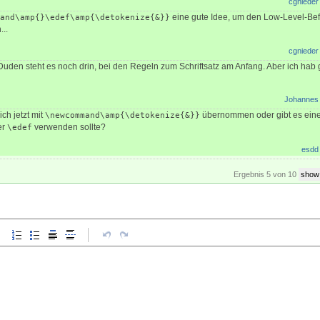
cgnieder
eine gute Idee, um den Low-Level-Befe
and\amp{}\edef\amp{\detokenize{&}}
..
cgnieder
Duden steht es noch drin, bei den Regeln zum Schriftsatz am Anfang. Aber ich hab
Johannes
ch jetzt mit
übernommen oder gibt es eine
\newcommand\amp{\detokenize{&}}
er
verwenden sollte?
\edef
esdd
Ergebnis 5 von 10
show