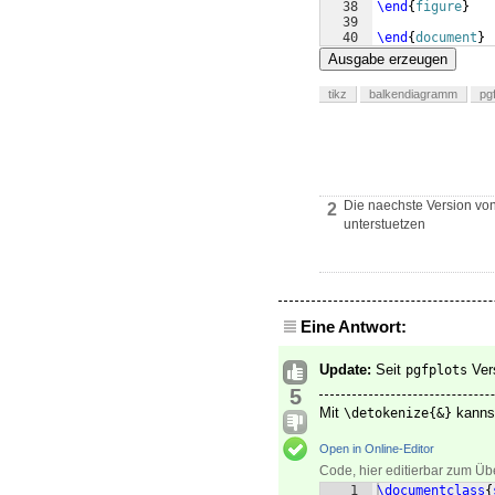
38
\end
{
figure
}
39
40
\end
{
document
}
Ausgabe erzeugen
tikz
balkendiagramm
pg
Die naechste Version vo
2
unterstuetzen
Eine Antwort:
Update:
Seit
Vers
pgfplots
5
Mit
kannst
\detokenize{&}
Open in Online-Editor
Code, hier editierbar zum Üb
1
\documentclass
{