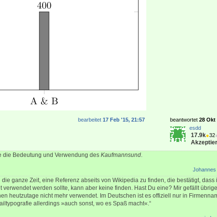
bearbeitet
17 Feb '15, 21:57
beantwortet
28 Okt 
esdd
17.9k
●
32
Akzeptier
te die Bedeutung und Verwendung des
Kaufmannsund
.
Johannes
die ganze Zeit, eine Referenz abseits von Wikipedia zu finden, die bestätigt, dass
t verwendet werden sollte, kann aber keine finden. Hast Du eine? Mir gefällt übri
hen heutzutage nicht mehr verwendet. Im Deutschen ist es offiziell nur in Firmennam
iltypografie allerdings »auch sonst, wo es Spaß macht«.“