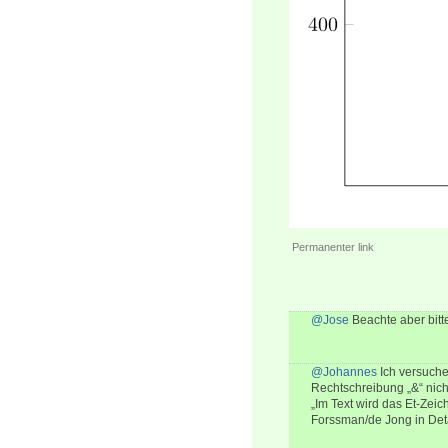
Permanenter link
@Jose
Beachte aber bit
@Johannes
Ich versuche 
Rechtschreibung „&“ nich
„Im Text wird das Et-Zeic
Forssman/de Jong in Deta