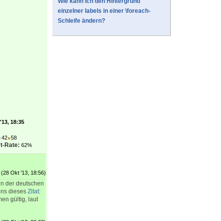
Wie kann ich den Hintergrund
einzelner labels in einer \foreach-
Schleife ändern?
'13, 18:35
●
42
●
58
t-Rate:
62%
(28 Okt '13, 18:56)
 in der deutschen
gens dieses
Zitat
:
en gültig, laut