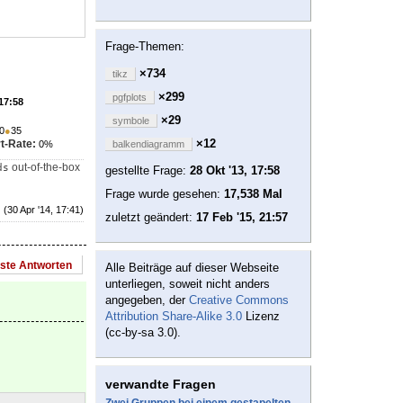
Frage-Themen:
×734
tikz
×299
pgfplots
 17:58
×29
symbole
0
●
35
×12
t-Rate:
0%
balkendiagramm
out-of-the-box
ds
gestellte Frage:
28 Okt '13, 17:58
Frage wurde gesehen:
17,538 Mal
(30 Apr '14, 17:41)
zuletzt geändert:
17 Feb '15, 21:57
este Antworten
Alle Beiträge auf dieser Webseite
unterliegen, soweit nicht anders
angegeben, der
Creative Commons
Attribution Share-Alike 3.0
Lizenz
(cc-by-sa 3.0).
verwandte Fragen