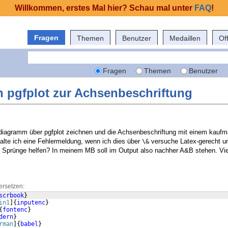
Willkommen, erstes Mal hier? Schau mal unter
FAQ
!
Fragen
Themen
Benutzer
Medaillen
Of
Fragen
Themen
Benutzer
n pgfplot zur Achsenbeschriftung
ndiagramm über pgfplot zeichnen und die Achsenbeschriftung mit einem kauf
halte ich eine Fehlermeldung, wenn ich dies über
versuche Latex-gerecht u
\&
e Sprünge helfen? In meinem MB soll im Output also nachher A&B stehen. Vi
ersetzen:
scrbook
}
in1
]
{
inputenc
}
{
fontenc
}
dern
}
rman
]
{
babel
}