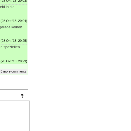
(28 Okt '13, 20:03)
hl in die
(28 Okt '13, 20:04)
 gerade keinen
(28 Okt '13, 20:25)
n speziellen
(28 Okt '13, 20:29)
 5 more comments