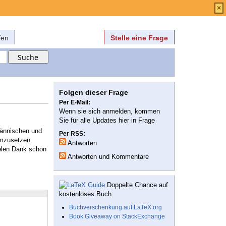
Anmelden
über
FAQ
×
fen
Stelle eine Frage
Folgen dieser Frage
Per E-Mail:
Wenn sie sich anmelden, kommen
Sie für alle Updates hier in Frage
männischen und
Per RSS:
mzusetzen.
Antworten
elen Dank schon
Antworten und Kommentare
Doppelte Chance auf
kostenloses Buch:
Buchverschenkung auf LaTeX.org
Book Giveaway on StackExchange