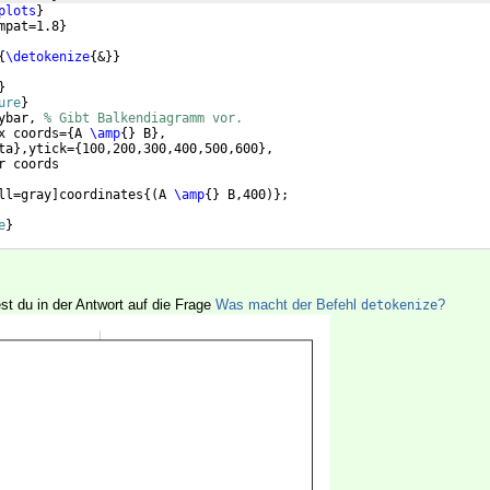
plots
}
mpat=1.8
}
{
\detokenize
{
&
}}
}
ure
}
ybar, 
% Gibt Balkendiagramm vor.
x coords=
{
A 
\amp
{
}
 B
}
,
ta
}
,ytick=
{
100,200,300,400,500,600
}
,
r coords
ll=gray
]
coordinates
{(
A 
\amp
{
}
 B,400
)}
;
e
}
st du in der Antwort auf die Frage
Was macht der Befehl
?
detokenize