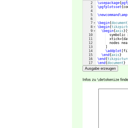
2
\usepackage
{
pgf
3
\pgfplotsset
{
co
4
5
\newcommand\amp
6
7
\begin
{
document
8
\begin
{
tikzpict
9
\begin
{
axis
}
[
10
  symbolic 
11
  xtick=
{
da
12
  nodes nea
13
]
14
\addplot
[
fi
15
\end
{
axis
}
16
\end
{
tikzpictur
17
\end
{
document
}
Ausgabe erzeugen
Infos zu
finde
\detokenize