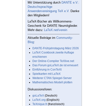
Mit Unterstützung durch
DANTE e.V.:
Deutschsprachige
Anwendervereinigung TeX e.V.
Danke
den Mitgliedern!
LaTeX-Bücher als Willkommens-
Geschenk für DANTE Neumitglieder.
Mehr dazu:
LaTeX.net/verein
Aktuelle Beiträge im
Community-
Blog
:
DANTE-Frühjahrstagung März 2026
LaTeX Cookbook zweite Auflage
erschienen
Der Online-Compiler TeXlive.net
Das Forum goLaTeX.de ist erneuert
Einführung in ConTeXt
Spielkarten mit LaTeX
Weiterer CTAN Spiegel-Server
Mathematisches Modell plotten
Diskussionsforen:
goLaTeX
(Deutsch)
LaTeX.org
(Englisch)
TeXnique.fr
(französisch)