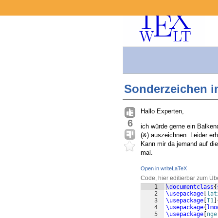
Sonderzeichen i
Hallo Experten,
6
ich würde gerne ein Balke
(&) auszeichnen. Leider er
Kann mir da jemand auf di
mal.
Open in writeLaTeX
Code, hier editierbar zum Üb
1
\documentclass
{
2
\usepackage
[
lat
3
\usepackage
[
T1
]
4
\usepackage
{
lmo
5
\usepackage
[
nge