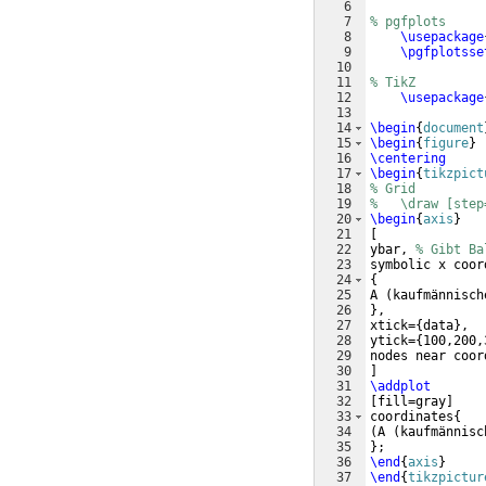
6
7
% pgfplots
8
\usepackage
9
\pgfplotsse
10
11
% TikZ
12
\usepackage
13
14
\begin
{
document
15
\begin
{
figure
}
16
\centering
17
\begin
{
tikzpict
18
% Grid
19
%   \draw [step
20
\begin
{
axis
}
21
[
22
ybar, 
% Gibt Ba
23
symbolic x coor
24
{
25
A 
(
kaufmännisch
26
}
,
27
xtick=
{
data
}
,
28
ytick=
{
100,200,
29
nodes near coor
30
]
31
\addplot
32
[
fill=gray
]
33
coordinates
{
34
(
A 
(
kaufmännisc
35
}
;
36
\end
{
axis
}
37
\end
{
tikzpictur