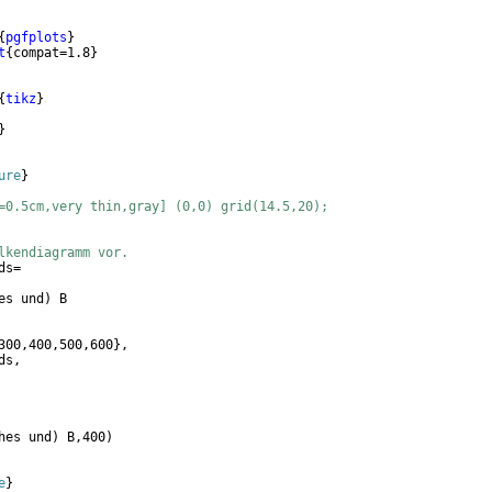
{
pgfplots
}
t
{
compat=1.8
}
{
tikz
}
}
ure
}
=0.5cm,very thin,gray] (0,0) grid(14.5,20); 
lkendiagramm vor.
ds=
es und
)
 B
300,400,500,600
}
,
ds,
hes und
)
 B,400
)
e
}