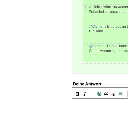
vielleicht wäre
\newcomm
1
Präambel zu verschieben.
@Clemens
Ich glaub im 
zur Hand.
@Clemens
Danke, habe i
Grund, warum man bess
Deine Antwort