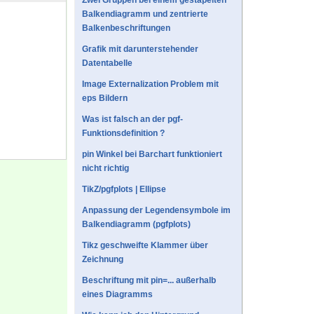
Zwei Gruppen bei einem gestapelten
Balkendiagramm und zentrierte
Balkenbeschriftungen
Grafik mit darunterstehender
Datentabelle
Image Externalization Problem mit
eps Bildern
Was ist falsch an der pgf-
Funktionsdefinition ?
pin Winkel bei Barchart funktioniert
nicht richtig
TikZ/pgfplots | Ellipse
Anpassung der Legendensymbole im
Balkendiagramm (pgfplots)
Tikz geschweifte Klammer über
Zeichnung
Beschriftung mit pin=... außerhalb
eines Diagramms