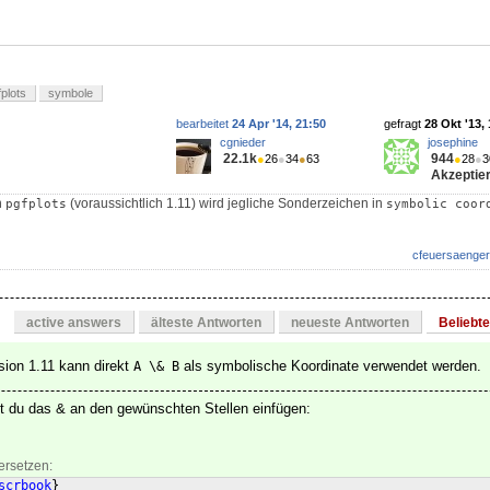
fplots
symbole
bearbeitet
24 Apr '14, 21:50
gefragt
28 Okt '13,
cgnieder
josephine
22.1k
944
●
26
●
34
●
63
●
28
●
3
Akzeptier
n
(voraussichtlich 1.11) wird jegliche Sonderzeichen in
pgfplots
symbolic coor
cfeuersaenger
active answers
älteste Antworten
neueste Antworten
Beliebt
ion 1.11 kann direkt
als symbolische Koordinate verwendet werden.
A \& B
 du das & an den gewünschten Stellen einfügen:
ersetzen:
scrbook
}